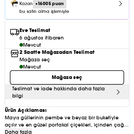
Nemlendirici Bakım
+16005 puan
Kazan
Maske
Okyanus Esansı
Karma ve Yağlı Saçlar
CHAMPO
SOL DE JANEIRO
Saç Bakım Setleri
bu satın alma işlemiyle
SUPERGOOP!
Matlaştırıcı Bakım
Cilt & Makyaj Temizleyiciler
Kuru Saç Bakımı
GHD
SUMMER FRIDAYS
GISOU
Kızarıklık için Bakım
Eve Teslimat
Cilt Bakım Setleri
LE MONDE GOURMAND
ERBORIAN
6 ağustos itibaren
OUAI
Sıkılaştırıcı ve Lifting Etkili Bakım
Mevcut
OLAPLEX
2 Saatte Mağazadan Teslimat
AMIKA
Cilt Tonu Eşitsizliği için Bakım
Mağaza seç
KÉRASTASE
KAYALI
Mevcut
Gözenek Karşıtı
TANGLE TEEZER
Mağaza seç
LE MONDE GOURMAND
Işıltı Veren Bakım
GISOU
Teslimat ve iade hakkında daha fazla
bilgi
K18
Ürün Açıklaması
KAYALI
Mayıs güllerinin pembe ve beyaz bir buketiyle
açılır ve en güzel portakal çiçekleri, içinden çağrı
ARMANI
yapan üç sirenin şarkısıyla birlikte: tuberose,
Daha fazla