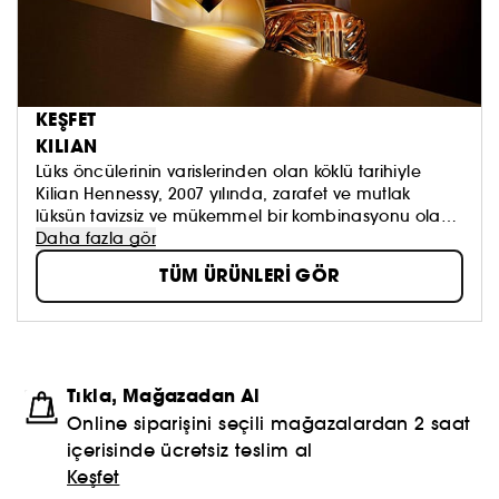
KEŞFET
KILIAN
Lüks öncülerinin varislerinden olan köklü tarihiyle
Kilian Hennessy, 2007 yılında, zarafet ve mutlak
lüksün tavizsiz ve mükemmel bir kombinasyonu olan
markasını piyasaya sürdü. "Eko-lüks" anlayışından
Daha fazla gör
vazgeçmeyen ve kreasyonlarının her birinin nesilden
TÜM ÜRÜNLERİ GÖR
nesile aktarılmasını sağlayan marka, en üst düzey
gelişmişliğe sahip ürünler tasarlamayı hedefleyerek
parfüm sektöründe on yıllık bir devrimi kutluyor.
Tıkla, Mağazadan Al
Online siparişini seçili mağazalardan 2 saat
içerisinde ücretsiz teslim al
Keşfet