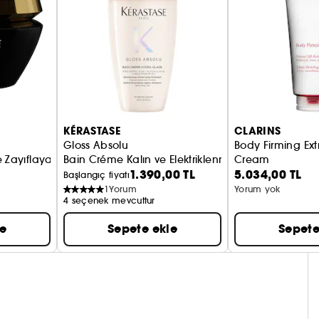
KÉRASTASE
CLARINS
Gloss Absolu
Body Firming Ext
le Zayıflayan Saçlar İçin Yenileyici Maske
Bain Créme Kalın ve Elektriklenmeye Eğilimli Saçl
Cream
1.390,00 TL
5.034,00 TL
Başlangıç fiyatı
1
Yorum
Yorum yok
4 seçenek mevcuttur
le
Sepete ekle
Sepete