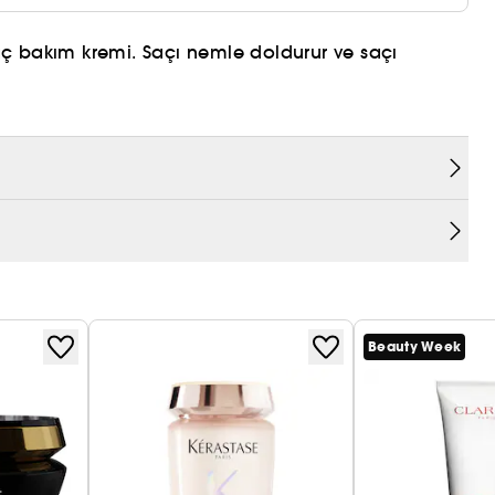
 saç bakım kremi. Saçı nemle doldurur ve saçı
RIR.*
yla buluştuğu beklenmedik haute-couture bir karışım.
 parfüm sanatını bir araya getiren bu karışım,
Beauty Week
instrumental test
nstrumental test
sonrası instrumental test