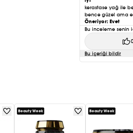
iyi
kerastase yağ ile b
bence güzel ama e
Öneriyor: Evet
Bu inceleme senin i
Bu içeriği bildir
Beauty Week
Beauty Week