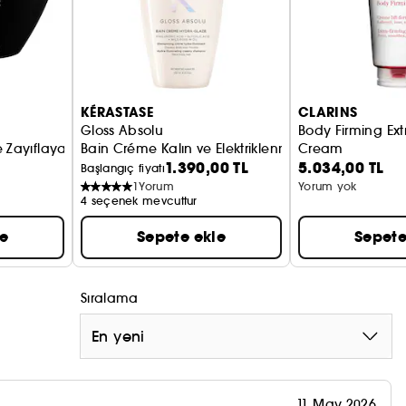
KÉRASTASE
CLARINS
Gloss Absolu
Body Firming Ext
le Zayıflayan Saçlar İçin Yenileyici Maske
Bain Créme Kalın ve Elektriklenmeye Eğilimli Saçl
Cream
1.390,00 TL
5.034,00 TL
Başlangıç fiyatı
1
Yorum
Yorum yok
4 seçenek mevcuttur
le
Sepete ekle
Sepete
Sıralama
En yeni
11 May 2026