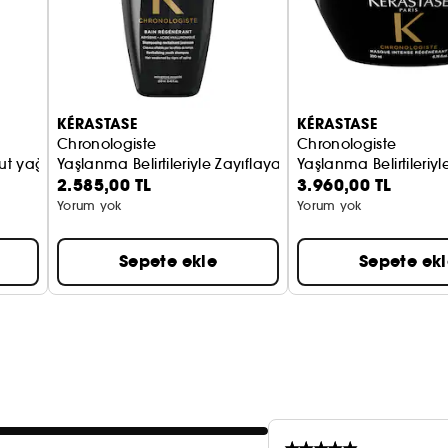
KÉRASTASE
KÉRASTASE
Chronologiste
Chronologiste
ut yağı
Yaşlanma Belirtileriyle Zayıflayan Saçlar İçin Şampuan
Yaşlanma Belirtileriy
2.585,00 TL
3.960,00 TL
Yorum yok
Yorum yok
Sepete ekle
Sepete ek