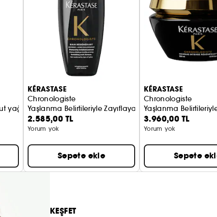
KÉRASTASE
KÉRASTASE
Chronologiste
Chronologiste
ut yağı
Yaşlanma Belirtileriyle Zayıflayan Saçlar İçin Şampuan
Yaşlanma Belirtileriy
2.585,00 TL
3.960,00 TL
Yorum yok
Yorum yok
Sepete ekle
Sepete ek
KEŞFET