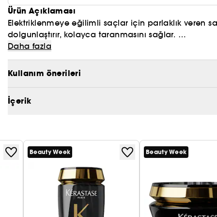
Ürün Açıklaması
Elektriklenmeye eğilimli saçlar için parlaklık veren
dolgunlaştırır, kolayca taranmasını sağlar.
Daha fazla
SAÇLARA HACİMLİ VE PARLAK BİR GÖRÜNÜM KAZANDI
100 SAAT ELEKTRİKLENME KARŞITI ETKİ*
Kullanım önerileri
4 GÜN PARLAK SAÇLAR**
%87 DAHA NEMLİ SAÇLAR***
İçerik
Canlı turunçgil notalarının lüks çiçek buketi imzası
Kérastase'ın benzersiz saç bakım teknolojisi ile ince
duyusal ve karşı konulmaz bir deneyim sunar.
Beauty Week
Beauty Week
LIVE YOUR LIFE IN GLOSS
*Şampuan + Saç kremi + Spray uygulanması sonrası 
**Şampuan + Saç kremi + Yağ uygulanması sonrası i
***Şampuan + Saç kremi + Spray + Yağ uygulanması 