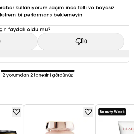
eraber kullanıyorum saçım ince telli ve boyasız
kstrem bi performans beklemeyin
çin faydalı oldu mu?
0
0
2 yorumdan 2 tanesini gördünüz
Beauty Week