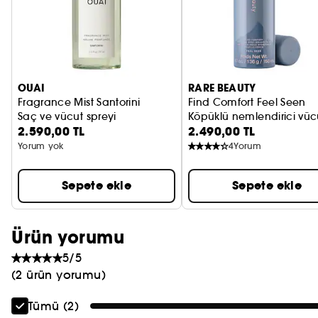
PRADA
CHLOÉ
JEAN PAUL GAULTIER
OUAI
RARE BEAUTY
Fragrance Mist Santorini
Find Comfort Feel Seen
Saç ve vücut spreyi
Köpüklü nemlendirici vüc
2.590,00 TL
2.490,00 TL
Yorum yok
4
Yorum
Sepete ekle
Sepete ekle
Ürün yorumu
5/5
(2 ürün yorumu)
Tümü (2)