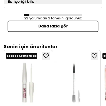
Bu içeriği bildir
22 yorumdan 2 tanesini gördünüz
Daha fazla gör
Senin için önerilenler
Sadece Sephora'da
B