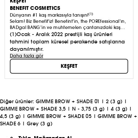
KEŞFET
BENEFIT COSMETICS
(1)
Dünyanın #1 kaş markasıyla tanışın!
Selam! Biz Benefit'iz! Benetint’in, the POREfessional’ın,
BADgal BANG’in ve muhtemelen çantanızdaki kaş
ürünlerinden en az bir tanesinin ardındaki marka!
(1)Ocak - Aralık 2022 prestijli kaş ürünleri
Güzelliğin bizi canlandırıp, kendimizi iyi hissetmemizi
tahmini toplam küresel perakende satışlarına
sağlaması gerektiğine inanıyoruz. Çünkü iyi
dayanılmıştır.
hissetmek daima iyi görünmektir.​
Daha fazla gör
KEŞFET
Diğer ürünler:
GIMME BROW + SHADE 01
|
2 (3 g)
|
GIMME BROW + SHADE 3,5
|
N - 3,75 (3 g)
|
4 (3 g)
|
4,5 (3 g)
|
GIMME BROW + SHADE 05
|
GIMME BROW +
SHADE 6
|
Grey (3 g)