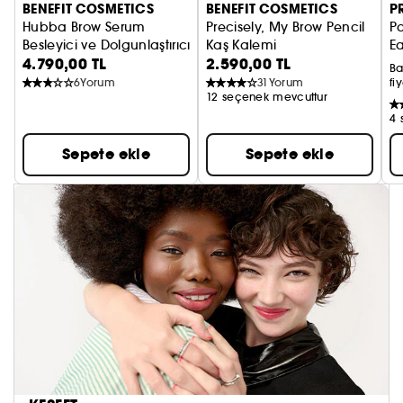
BENEFIT COSMETICS
BENEFIT COSMETICS
P
Hubba Brow Serum
Precisely, My Brow Pencil
P
Besleyici ve Dolgunlaştırıcı Etkili Kaş Serumu
Kaş Kalemi
E
4.790,00 TL
2.590,00 TL
Ba
6
Yorum
31
Yorum
fiy
12 seçenek mevcuttur
4 
Sepete ekle
Sepete ekle