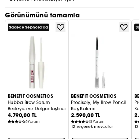
Görünümünü tamamla
Sadece Sephora'da
S
BENEFIT COSMETICS
BENEFIT COSMETICS
B
Hubba Brow Serum
Precisely, My Brow Pencil
Pr
Besleyici ve Dolgunlaştırıcı Etkili Kaş Serumu
Kaş Kalemi
Ka
4.790,00 TL
2.590,00 TL
2
6
Yorum
31
Yorum
12 seçenek mevcuttur
12