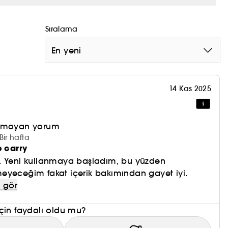
aloe vera
i, gül, heartleaf,
): yüz peelinginden
Sıralama
bulunur.
En yeni
zellik rutinine kolayca dahil edilebilmesi için tek tek
ilir.
14 Kas 2025
Gentle Reset Daily
bir rutin oluşturmak amacıyla,
Pink Dew Gel Cleanser
ği için
ile, ardından
loud Dew Gel Cream Moisturizer
ile birlikte
olmayan yorum
Bir hafta
o carry
. Yeni kullanmaya başladım, bu yüzden
eyeceğim fakat içerik bakımından gayet iyi.
 gör
çin faydalı oldu mu?