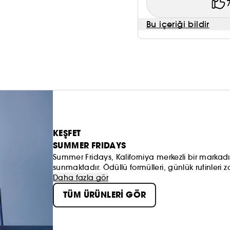
Bu içeriği bildir
KEŞFET
SUMMER FRIDAYS
Summer Fridays, Kaliforniya merkezli bir markadır 
sunmaktadır. Ödüllü formülleri, günlük rutinleri zah
böylece her gün bir yaz cuması gibi hissedilebili
Daha fazla gör
TÜM ÜRÜNLERİ GÖR