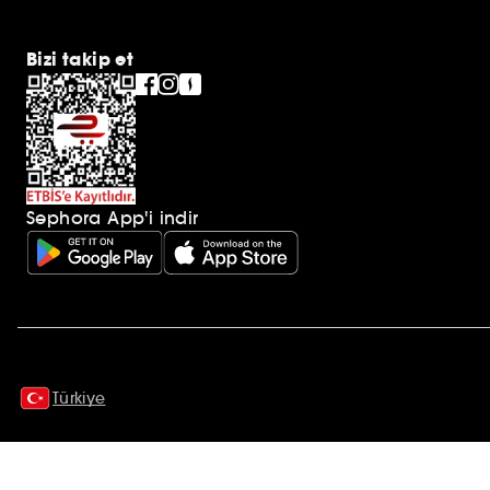
Bizi takip et
Sephora App'i indir
Ek açıklamalar
Türkiye