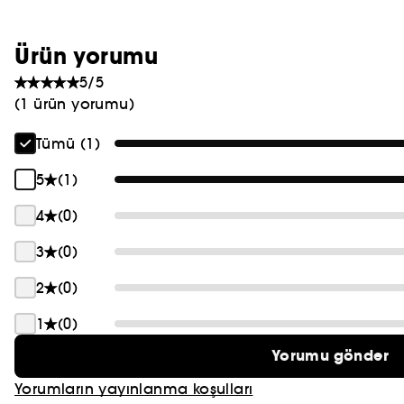
PRADA
Ürün yorumu
CHLOÉ
5/5
JEAN PAUL GAULTIER
(1 ürün yorumu)
Tümü (1)
5
(1)
4
(0)
3
(0)
2
(0)
1
(0)
Yorumu gönder
Yorumların yayınlanma koşulları