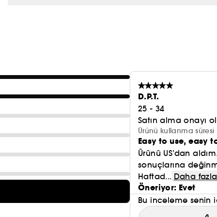
- Bitkisel özlerden oluşan yatıştırıcı kompleks (bai we
sonra cildi yatıştırır.
Gliserin
-
: nemi korur ve cildin parlaklığına katkıda 
peeling
Parfüm içermez. Bu yüz
diskleri, her türlü gü
paketlenmiştir ve seyahatlerde de rahatlıkla kullanılab
Yüzünüzü eksfoliye edip nemlendirmek için eksiksiz 
D.P.T.
Exfoliating Pads
ürününü, önce nazik bir yüz temizli
25 - 34
nemlendirme
C
eksfoliyasyon sonrası optimum
için
Satın alma onayı 
kullanın.
Ürünü kullanma süresi 
Easy to use, easy t
Ürünü US’dan aldım
sonuçlarına değinm
Haftad...
Daha fazla
Öneriyor: Evet
Bu inceleme senin i