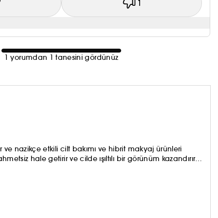
7
1
1 yorumdan 1 tanesini gördünüz
ve nazikçe etkili cilt bakımı ve hibrit makyaj ürünleri
metsiz hale getirir ve cilde ışıltılı bir görünüm kazandırır,
r.