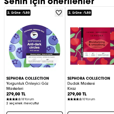
Senin için önerilenler
2. ürüne -%50
2. ürüne -%50
SEPHORA COLLECTION
SEPHORA COLLECTION
Yorgunluk Önleyici Göz
Dudak Maskesi
Maskeleri
Kiraz
279,00 TL
279,00 TL
Biyoselüloz maskeler
18
Yorum
10
Yorum
2 seçenek mevcuttur