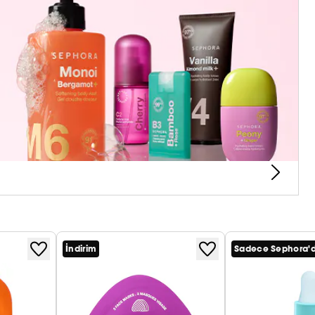
(1)
endirici Yüz Maskesi
esi şimdi daha da iyi: Bu yüz için kağıt maske,
mıştır. Ne var ne yok? Optimum cilt emilimi için
 dakika sürer...ve çok daha fazlası
tki kokteyli ile formüle edilmiştir. Ve sonuç?
(2)
'ye varan oranda daha fazla
) ve hedeflenen
i yatıştırın: Bu yüz bakım maskeleriyle her şey
skelerinin ek avantajı
İndirim
Sadece Sephora'
t.