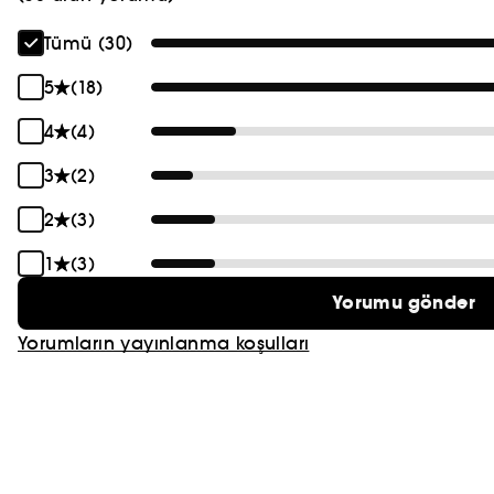
Tümü (30)
5
(18)
4
(4)
3
(2)
2
(3)
1
(3)
Yorumu gönder
Yorumların yayınlanma koşulları