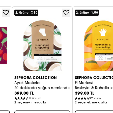
2. ürüne -%50
2. ürüne -%50
SEPHORA COLLECTION
SEPHORA COLLECTI
Ayak Maskeleri
El Maskesi
20 dakikada yoğun nemlendirme
Besleyici & Rahatlatıc
399,00 TL
399,00 TL
11
Yorum
9
Yorum
2 seçenek mevcuttur
2 seçenek mevcuttur