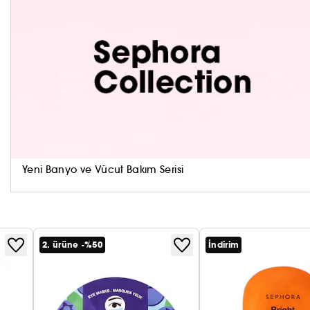
Arındırıcı ve arındırıcı (limon).
Dünya genelinde her 5 saniyede bir satılan 1 Neml
(1)
Hayır. 1
SEPHORA COLLECTION Nemlendirici Yüz Mask
akasyadan elde edilen ince bir lif kullanılarak yapıl
ikinci bir cilt etkisi maskesi.
Bu yüz maskesinin cilt nemini artırması yalnızca 10
Her yaprak maskesi, hyaluronik asit ve bir meyve ve bi
Anında ve kalıcı nemlendirme (2 saatten sonra %67
Yeni Banyo ve Vücut Bakım Serisi
faydalar. Cildi matlaştırın, ışıltısını artırın veya cild
mümkün. Hepsi sadece 10 dakikada.
Bu SEPHORA COLLECTION hyaluronik asit tabaka ma
%95 doğal içerikli nemlendirici yüz maskesi.
2. ürüne -%50
İndirim
%16 geri dönüştürülmüş plastikten yapılmış bir poşe