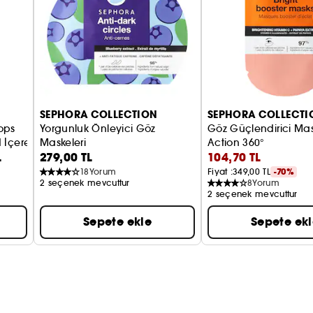
SEPHORA COLLECTION
SEPHORA COLLECTI
ops
Yorgunluk Önleyici Göz
Göz Güçlendirici Mas
d İçeren Serum
Maskeleri
Action 360°
L
279,00 TL
104,70 TL
Biyoselüloz maskeler
18
Yorum
Fiyat :
349,00 TL
-70%
2 seçenek mevcuttur
8
Yorum
2 seçenek mevcuttur
Sepete ekle
Sepete ek