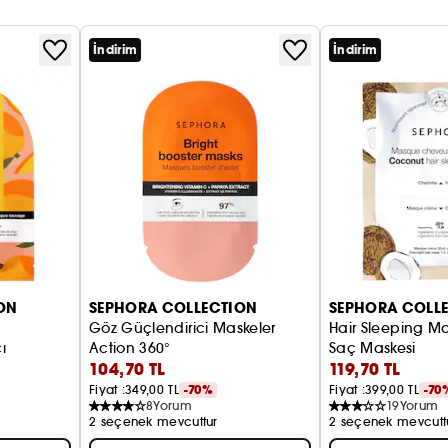
İndirim
İndirim
ON
SEPHORA COLLECTION
SEPHORA COLL
Göz Güçlendirici Maskeler
Hair Sleeping M
ı
Action 360°
Saç Maskesi
104,70 TL
119,70 TL
Fiyat :
349,00 TL
-70%
Fiyat :
399,00 TL
-70
8
Yorum
19
Yorum
2 seçenek mevcuttur
2 seçenek mevcutt