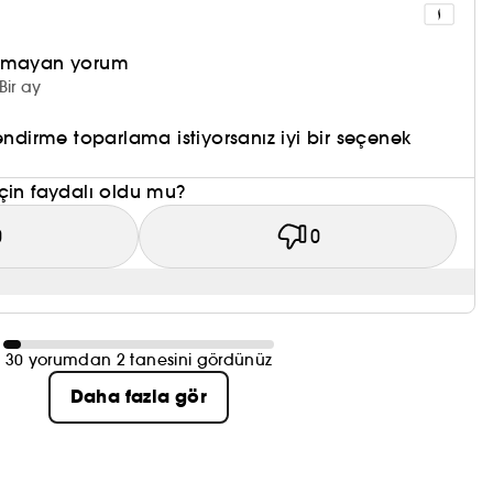
olmayan yorum
Bir ay
endirme toparlama istiyorsanız iyi bir seçenek
çin faydalı oldu mu?
0
0
30 yorumdan 2 tanesini gördünüz
Daha fazla gör