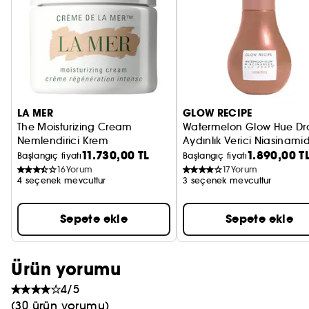
LA MER
GLOW RECIPE
The Moisturizing Cream
Watermelon Glow Hue Dr
Nemlendirici Krem
Aydınlık Verici Niasinami
11.730,00 TL
1.890,00 T
Başlangıç fiyatı
Başlangıç fiyatı
16
Yorum
17
Yorum
4 seçenek mevcuttur
3 seçenek mevcuttur
Sepete ekle
Sepete ekle
Ürün yorumu
4/5
(30 ürün yorumu)