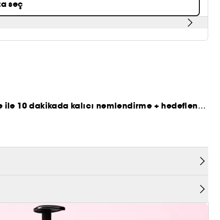
a seç
ke ile 10 dakikada kalıcı nemlendirme + hedeflenen
üllü üzerinde bilimsel olarak ölçülmüştür.
[tıklayınız]
.