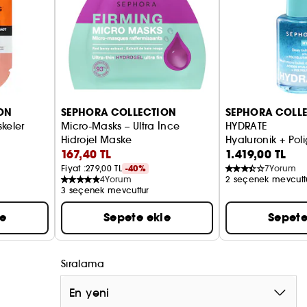
ON
SEPHORA COLLECTION
SEPHORA COLL
keler
Micro-Masks – Ultra İnce
HYDRATE
Hidrojel Maske
Hyal
167,40 TL
1.419,00 TL
Fiyat :
279,00 TL
-40%
7
Yorum
4
Yorum
2 seçenek mevcutt
3 seçenek mevcuttur
le
Sepete ekle
Sepete
Sıralama
En yeni