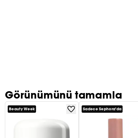
PRADA
CHLOÉ
JEAN PAUL GAULTIER
Görünümünü tamamla
Beauty Week
Sadece Sephora'da