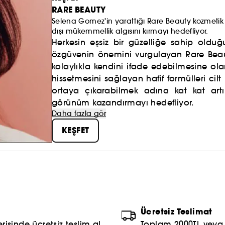
RARE BEAUTY
Selena Gomez'in yarattığı Rare Beauty kozmetik
dışı mükemmellik algısını kırmayı hedefliyor.
Herkesin eşsiz bir güzelliğe sahip old
özgüvenin önemini vurgulayan Rare Beau
kolaylıkla kendini ifade edebilmesine olan
hissetmesini sağlayan hafif formülleri cil
ortaya çıkarabilmek adına kat kat artırı
görünüm kazandırmayı hedefliyor.
Daha fazla gör
KEŞFET
Ücretsiz Teslimat
risinde ücretsiz teslim al
Toplam 2000TL veya S