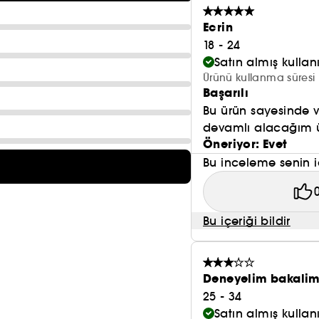
Ecrin
18 - 24
Satın almış kulla
Ürünü kullanma süresi 
Başarılı
Bu ürün sayesinde
devamlı alacağım ürü
Öneriyor: Evet
Bu inceleme senin i
Bu içeriği bildir
Deneyelim bakali
25 - 34
Satın almış kulla