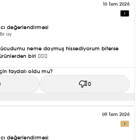
10 Tem 2026
nıcı değerlendirmesi
Bir ay
 vücudumu neme doymuş hissediyorum biterse
nlerden biri 🙆‍♀️✨
çin faydalı oldu mu?
0
0
09 Tem 2026
m
nıcı değerlendirmesi