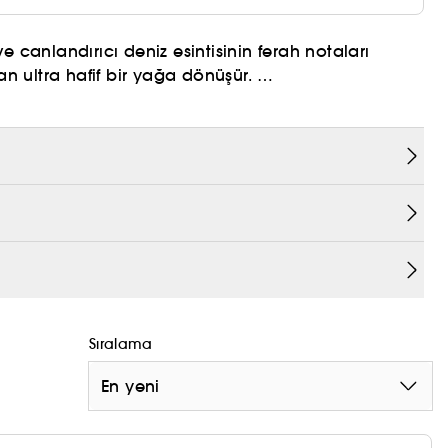
 canlandırıcı deniz esintisinin ferah notaları
 ultra hafif bir yağa dönüşür.
 yitirmiş cildi nemlendirir; yağlı his ve kalıntı
ırır. Dut yaprakları ve niasinamid bazlı formülü cildi
ırır. Olgun bal kavunu, müge çiçeği ve deniz
anımsatır.
in şekilde sıkılaştırır ve dış etkenlere karşı cildin
 B3 vitamini formudur.
Sıralama
lerin yıpratıcı etkilerine karşı cilt bariyerini
En yeni