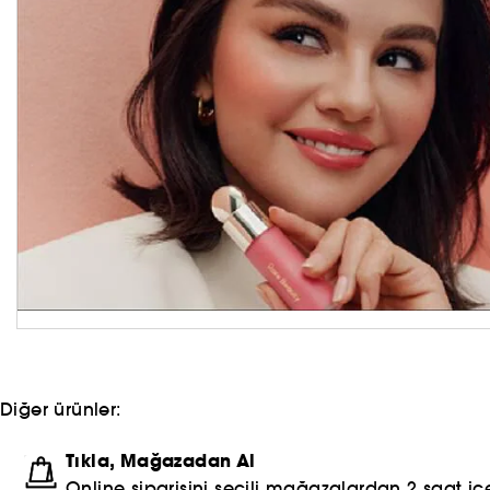
Diğer ürünler:
Tıkla, Mağazadan Al
Online siparişini seçili mağazalardan 2 saat içe