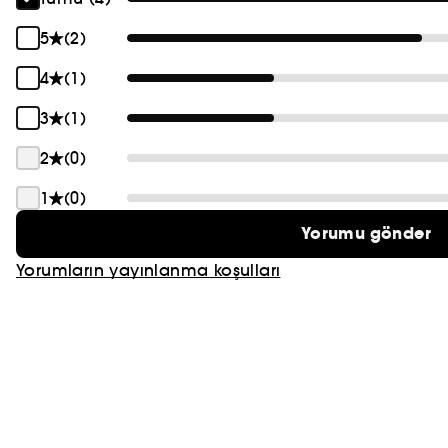
PRADA
5
(2)
CHLOÉ
4
(1)
JEAN PAUL GAULTIER
3
(1)
2
(0)
1
(0)
Yorumu gönder
Yorumların yayınlanma koşulları