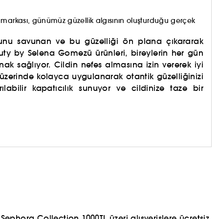
 markası, günümüz güzellik algısının oluşturduğu gerçek
uğunu savunan ve bu güzelliği ön plana çıkararak
ty by Selena Gomezü ürünleri, bireylerin her gün
ak sağlıyor. Cildin nefes almasına izin vererek iyi
t üzerinde kolayca uygulanarak otantik güzelliğinizi
labilir kapatıcılık sunuyor ve cildinize taze bir
ephora Collection 1000TL üzeri alışverişlere ücretsiz