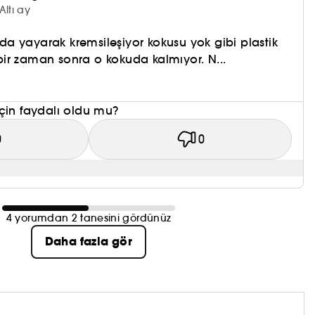
Altı ay
a yayarak kremsileşiyor kokusu yok gibi plastik
i bir zaman sonra o kokuda kalmıyor. N...
çin faydalı oldu mu?
0
0
4 yorumdan 2 tanesini gördünüz
Daha fazla gör