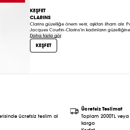
KEŞFET
CLARINS
Clarins güzelliğe önem verir, aşktan ilham alır. Par
Jacques Courtin-Clarins’in kadınların güzelliğ
bakımı kategorisinde Avrupa’nın 1 numaralı marka
Daha fazla gör
içeriklerini sunmak için durmadan çalışmaktadır
KEŞFET
Ücretsiz Teslimat
risinde ücretsiz teslim al
Toplam 2000TL veya S
kargo
Keşfet