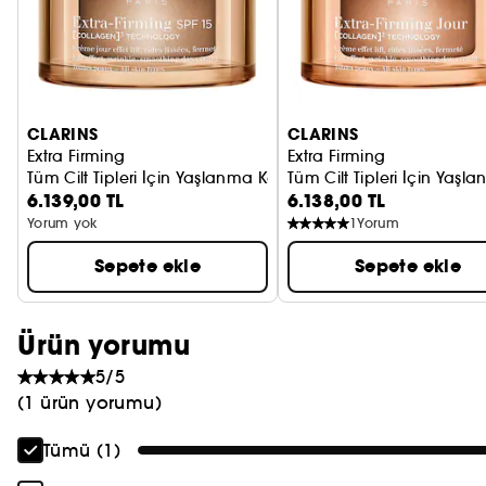
PRADA
CHLOÉ
JEAN PAUL GAULTIER
CLARINS
CLARINS
Extra Firming
Extra Firming
Tüm Cilt Tipleri İçin Yaşlanma Karşıtı Gündüz Kremi SPF15
Tüm Cilt Tipleri İçin Yaş
6.139,00 TL
6.138,00 TL
Yorum yok
1
Yorum
Sepete ekle
Sepete ekle
Ürün yorumu
5/5
(1 ürün yorumu)
Tümü (1)