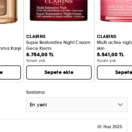
CLARINS
CLARINS
Super Restorative Night Cream
Multi active nig
lanma Karşıtı Gündüz Kremi
Gece Kremi
skin
8.754,00 TL
5.541,00 TL
Kırışıklık ve Anti
Yorum yok
Yorum yok
le
Sepete ekle
Sepete
Sıralama
En yeni
01 Haz 2025