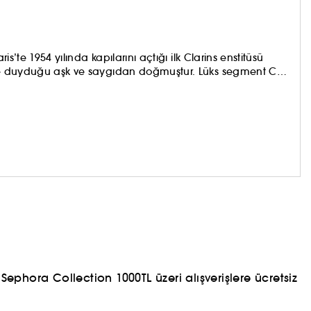
is’te 1954 yılında kapılarını açtığı ilk Clarins enstitüsü
ine duyduğu aşk ve saygıdan doğmuştur. Lüks segment Cilt
sı olan Clarins, kadınlara doğanın en iyisini, en değerli
.
ephora Collection 1000TL üzeri alışverişlere ücretsiz