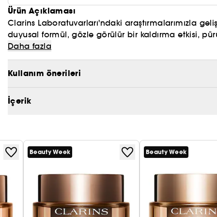
Ürün Açıklaması
Clarins Laboratuvarları'ndaki araştırmalarımızla gelişt
duyusal formül, gözle görülür bir kaldırma etkisi, pürü
Daha fazla
Cilt sıkılığını gözle görülür şekilde iyileştirmeye ya
üçlüsü olan kolajen polipeptit + ceviz ağacı özü + mi
Kullanım önerileri
Ayrıca avokado peptitleri ve gençliği destekleyen bir
İçerik
parlaklığı arttırır. Cilt nemini iyileştirmek için bilimsel
Beauty Week
Beauty Week