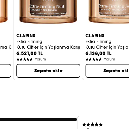
CLARINS
CLARINS
Extra Firming
Extra Firming
lanma Karşıtı Gündüz Kremi
Kuru Ciltler İçin Yaşlanma Karşıtı Gece Kremi
Kuru Ciltler İçin Yaş
6.521,00 TL
6.138,00 TL
1
Yorum
1
Yorum
Sepete ekle
Sepete ek