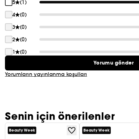
5
(1)
4
(0)
3
(0)
2
(0)
1
(0)
Yorumu gönder
Yorumların yayınlanma koşulları
Senin için önerilenler
Beauty Week
Beauty Week