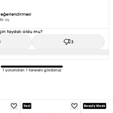
değerlendirmesi
Bir ay
çin faydalı oldu mu?
0
3
1 yorumdan 1 tanesini gördünüz
Yeni
Beauty Week