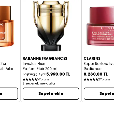
RABANNE FRAGRANCES
CLARINS
1
Invictus Elixir
Super Restorativ
ltı Artırıcı
Parfum Elixir 200 ml
Radiance
5.990,00 TL
8.280,00 TL
Ton Eşitleyici P
Başlangıç fiyatı
5
Yorum
2
Yorum
3 seçenek mevcuttur
le
Sepete ekle
Sepete