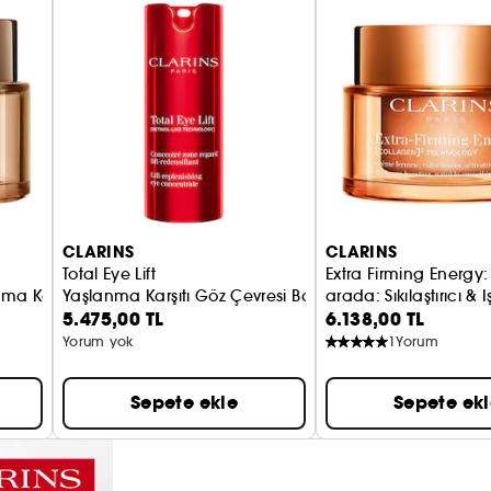
CLARINS
CLARINS
Total Eye Lift
Extra Firming Energy: 2'si 
lanma Karşıtı Gündüz Kremi SPF15
Yaşlanma Karşıtı Göz Çevresi Bakımı
arada: Sıkılaştırıcı & Işı
5.475,00 TL
6.138,00 TL
Gündüz Krem
Yorum yok
1
Yorum
Sepete ekle
Sepete ek