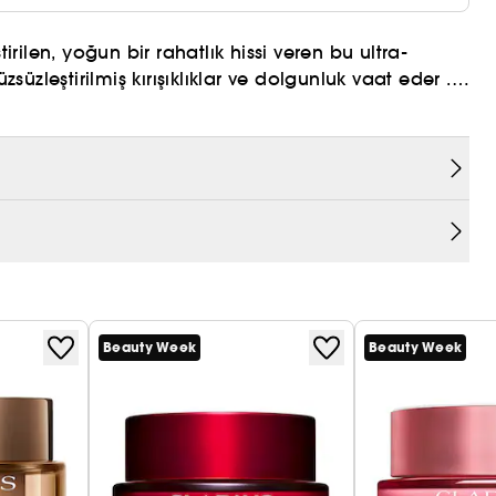
irilen, yoğun bir rahatlık hissi veren bu ultra-
zsüzleştirilmiş kırışıklıklar ve dolgunluk vaat eder .
rdımcı olan güçlü bir pro-kolajen temel bileşen
trakarpus özü içerir.
 referans molekül olan niasinamid içerir. Cildinizin
 olarak test edilmiştir.
Beauty Week
Beauty Week