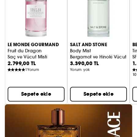
LE MONDE GOURMAND
SALT AND STONE
B
Fruit du Dragon
Body Mist
T
Saç ve Vücut Misti
Bergamot ve Hinoki Vücut Spre
S
2.799,00 TL
3.390,00 TL
1
R
G
1
Yorum
Yorum yok
10
Sepete ekle
Sepete ekle