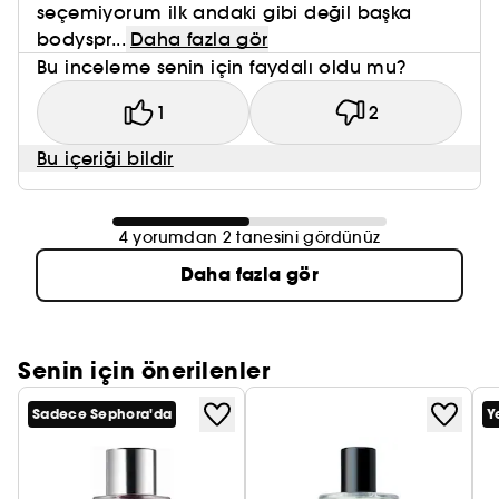
seçemiyorum ilk andaki gibi değil başka
bodyspr...
Daha fazla gör
Bu inceleme senin için faydalı oldu mu?
1
2
Bu içeriği bildir
4 yorumdan 2 tanesini gördünüz
Daha fazla gör
Senin için önerilenler
Sadece Sephora'da
Y