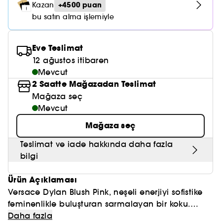
Nemlendirici Bakım
+4500 puan
Kazan
Maske
Okyanus Esansı
Karma ve Yağlı Saçlar
CHAMPO
SOL DE JANEIRO
bu satın alma işlemiyle
Saç Bakım Setleri
SUPERGOOP!
Matlaştırıcı Bakım
Cilt & Makyaj Temizleyiciler
Kuru Saç Bakımı
GHD
SUMMER FRIDAYS
GISOU
Kızarıklık için Bakım
Eve Teslimat
Cilt Bakım Setleri
LE MONDE GOURMAND
ERBORIAN
12 ağustos itibaren
OUAI
Sıkılaştırıcı ve Lifting Etkili Bakım
Mevcut
OLAPLEX
2 Saatte Mağazadan Teslimat
AMIKA
Cilt Tonu Eşitsizliği için Bakım
Mağaza seç
KÉRASTASE
KAYALI
Mevcut
Gözenek Karşıtı
TANGLE TEEZER
Mağaza seç
LE MONDE GOURMAND
Işıltı Veren Bakım
Teslimat ve iade hakkında daha fazla
GISOU
bilgi
K18
Ürün Açıklaması
KAYALI
Versace Dylan Blush Pink, neşeli enerjiyi sofistike
feminenlikle buluşturan sarmalayan bir koku.
ARMANI
Açılışta bergamotun ferah ışıltısı ve çilek
Daha fazla