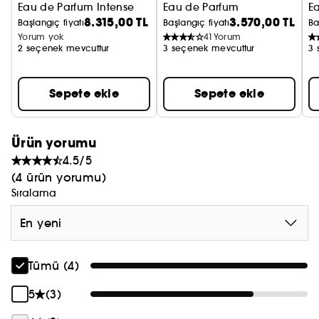
Eau de Parfum Intense
Eau de Parfum
Ea
8.315,00 TL
3.570,00 TL
Başlangıç fiyatı
Başlangıç fiyatı
Ba
Yorum yok
41
Yorum
2 seçenek mevcuttur
3 seçenek mevcuttur
3 
Sepete ekle
Sepete ekle
Ürün yorumu
4.5/5
(4 ürün yorumu)
Sıralama
En yeni
Tümü (4)
5
(3)