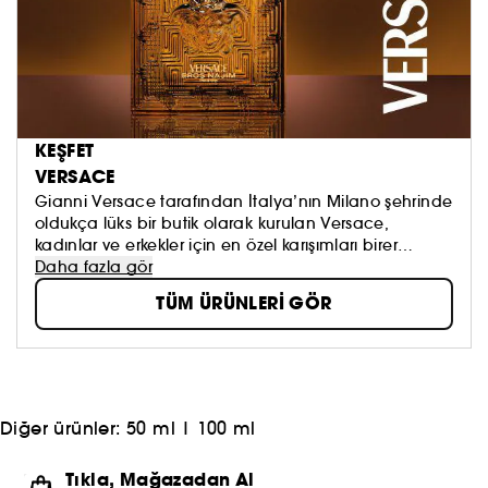
KEŞFET
VERSACE
Gianni Versace tarafından İtalya’nın Milano şehrinde
oldukça lüks bir butik olarak kurulan Versace,
kadınlar ve erkekler için en özel karışımları birer
mücevheri andıran benzersiz ve şık tasarımlara sahip
Daha fazla gör
parfüm şişelerine doldurarak rüya gibi bir dünya
TÜM ÜRÜNLERİ GÖR
yaratıyor.
Diğer ürünler:
50 ml
|
100 ml
Tıkla, Mağazadan Al