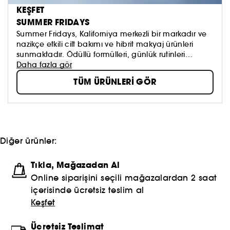
KEŞFET
SUMMER FRIDAYS
Summer Fridays, Kaliforniya merkezli bir markadır ve
nazikçe etkili cilt bakımı ve hibrit makyaj ürünleri
sunmaktadır. Ödüllü formülleri, günlük rutinleri
zahmetsiz hale getirir ve cilde ışıltılı bir görünüm
Daha fazla gör
kazandırır, böylece her gün bir yaz cuması gibi
TÜM ÜRÜNLERİ GÖR
hissedilebilir.
Diğer ürünler:
Tıkla, Mağazadan Al
Online siparişini seçili mağazalardan 2 saat
içerisinde ücretsiz teslim al
Keşfet
Ücretsiz Teslimat