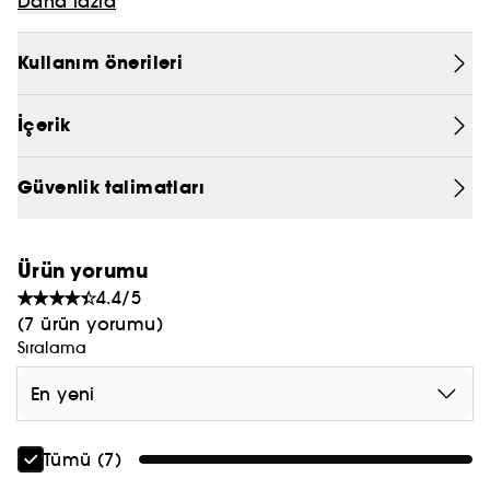
Daha fazla
saatinde derinlemesine nemlendirin ve onlara
PRADA
lezzetli kremsi ve tatlı notaların yanı sıra saten
Kullanım önerileri
rengi bir dokunuş verin.
CHLOÉ
JEAN PAUL GAULTIER
İçerik
Güvenlik talimatları
Ürün yorumu
4.4/5
(7 ürün yorumu)
Sıralama
En yeni
Tümü (7)