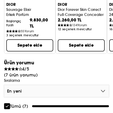
DIOR
DIOR
D
² Yeni yağlı ekstraktta, 2020 yılından yağlı
Sauvage Elixir
Dior Forever Skin Correct
Di
ekstraktla karşılaştırıldığında.
Erkek Parfüm
Full-Coverage Concealer
24
9.830,00
2.260,00 TL
2
Kapatıcı
D
Başlangıç
fiyatı
TL
134
Yorum
12 seçenek mevcuttur
16
55
Yorum
3 seçenek mevcuttur
Sepete ekle
Sepete ekle
Ürün yorumu
4/5
(7 ürün yorumu)
Sıralama
En yeni
Tümü (7)