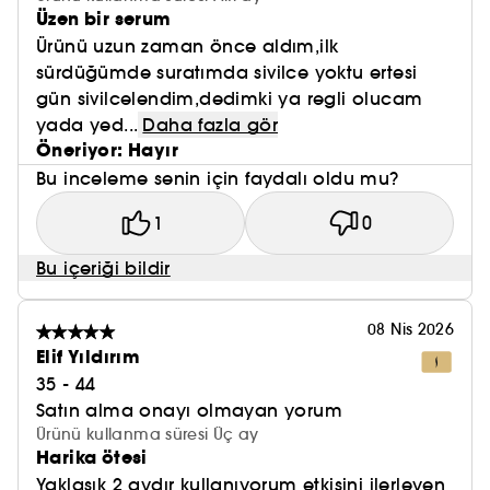
Üzen bir serum
Ürünü uzun zaman önce aldım,ilk
sürdüğümde suratımda sivilce yoktu ertesi
gün sivilcelendim,dedimki ya regli olucam
yada yed...
Daha fazla gör
Öneriyor: Hayır
Bu inceleme senin için faydalı oldu mu?
1
0
Bu içeriği bildir
08 Nis 2026
Elif Yıldırım
35 - 44
Satın alma onayı olmayan yorum
Ürünü kullanma süresi Üç ay
Harika ötesi
Yaklaşık 2 aydır kullanıyorum etkisini ilerleyen