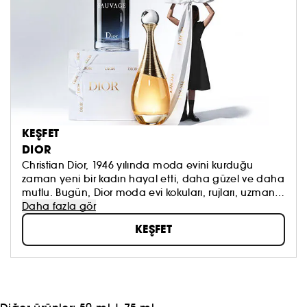
KEŞFET
DIOR
Christian Dior, 1946 yılında moda evini kurduğu
zaman yeni bir kadın hayal etti, daha güzel ve daha
mutlu. Bugün, Dior moda evi kokuları, rujları, uzman
cilt bakım ürünleri ve couture tasarımlarıyla mutlak
Daha fazla gör
yaratıcılığı ve zerafeti kutluyor.
KEŞFET