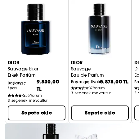
DIOR
DIOR
D
Sauvage Elixir
Sauvage
D
Erkek Parfüm
Eau de Parfum
E
9.830,00
5.875,00 TL
Başlangıç fiyatı
Ba
Başlangıç
fiyatı
TL
37
Yorum
3 seçenek mevcuttur
3 
55
Yorum
3 seçenek mevcuttur
Sepete ekle
Sepete ekle