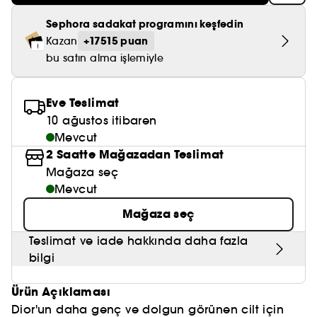
Nemlendirici Bakım
Maske
Okyanus Esansı
Karma ve Yağlı Saçlar
CHAMPO
SOL DE JANEIRO
Sephora sadakat programını keşfedin
Saç Bakım Setleri
SUPERGOOP!
Matlaştırıcı Bakım
+17515 puan
Cilt & Makyaj Temizleyiciler
Kuru Saç Bakımı
Kazan
GHD
SUMMER FRIDAYS
bu satın alma işlemiyle
GISOU
Kızarıklık için Bakım
Cilt Bakım Setleri
LE MONDE GOURMAND
ERBORIAN
OUAI
Sıkılaştırıcı ve Lifting Etkili Bakım
Eve Teslimat
OLAPLEX
10 ağustos itibaren
AMIKA
Cilt Tonu Eşitsizliği için Bakım
Mevcut
KÉRASTASE
2 Saatte Mağazadan Teslimat
KAYALI
Gözenek Karşıtı
Mağaza seç
TANGLE TEEZER
LE MONDE GOURMAND
Mevcut
Işıltı Veren Bakım
GISOU
Mağaza seç
K18
Teslimat ve iade hakkında daha fazla
bilgi
KAYALI
Ürün Açıklaması
ARMANI
Dior'un daha genç ve dolgun görünen cilt için