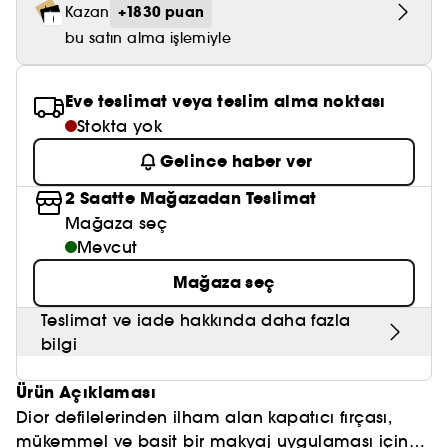
Nemlendirici Bakım
+1830 puan
Kazan
Maske
Okyanus Esansı
Karma ve Yağlı Saçlar
CHAMPO
SOL DE JANEIRO
Saç Bakım Setleri
bu satın alma işlemiyle
SUPERGOOP!
Matlaştırıcı Bakım
Cilt & Makyaj Temizleyiciler
Kuru Saç Bakımı
GHD
SUMMER FRIDAYS
GISOU
Kızarıklık için Bakım
Eve teslimat veya teslim alma noktası
Cilt Bakım Setleri
LE MONDE GOURMAND
ERBORIAN
Stokta yok
OUAI
Sıkılaştırıcı ve Lifting Etkili Bakım
Gelince haber ver
OLAPLEX
AMIKA
Cilt Tonu Eşitsizliği için Bakım
2 Saatte Mağazadan Teslimat
KÉRASTASE
KAYALI
Mağaza seç
Gözenek Karşıtı
Mevcut
TANGLE TEEZER
LE MONDE GOURMAND
Işıltı Veren Bakım
Mağaza seç
GISOU
Teslimat ve iade hakkında daha fazla
K18
bilgi
KAYALI
Ürün Açıklaması
Dior defilelerinden ilham alan kapatıcı fırçası,
ARMANI
mükemmel ve basit bir makyaj uygulaması için