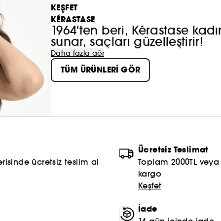
KEŞFET
KÉRASTASE
1964'ten beri, Kérastase kad
sunar, saçları güzelleştirir!
Daha fazla gör
TÜM ÜRÜNLERİ GÖR
Ücretsiz Teslimat
risinde ücretsiz teslim al
Toplam 2000TL veya S
kargo
Keşfet
İade
14 gün içinde iade