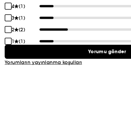
4
(1)
PRADA
3
(1)
CHLOÉ
2
(2)
JEAN PAUL GAULTIER
1
(1)
Yorumu gönder
Yorumların yayınlanma koşulları