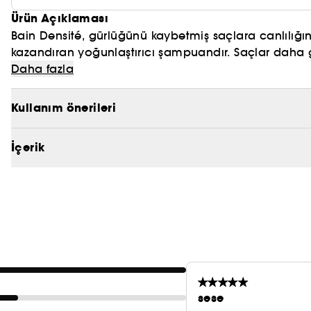
Ürün Açıklaması
Bain Densité, gürlüğünü kaybetmiş saçlara canlılığı
kazandıran yoğunlaştırıcı şampuandır. Saçlar daha g
Hyaluronic Asit: Ağırlığının 1000 katına kadar nem tu
Daha fazla
dolgunluk verir. Gluko-Peptit: Epidermisin en derind
düzeltir ve homojenliği geri kazandırır. Saç dokusunu 
Kullanım önerileri
İçerik
sese