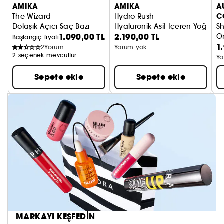
AMIKA
AMIKA
A
C
The Wizard
Hydro Rush
Dolaşık Açıcı Saç Bazı
Hyaluronik Asit İçeren Yoğun 
S
1.090,00 TL
2.190,00 TL
Or
Başlangıç fiyatı
1
2
Yorum
Yorum yok
2 seçenek mevcuttur
Yo
Sepete ekle
Sepete ekle
MARKAYI KEŞFEDİN