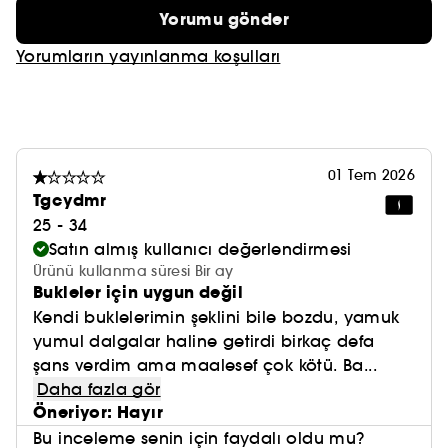
Yorumu gönder
(2) Bir kullanımdan sonra 41 kişi üzerinde yapılan
Yorumların yayınlanma koşulları
klinik çalışma. Memnuniyet oranı %.
01 Tem 2026
Tgcydmr
(3) 21 günlük kullanımdan sonra 41 kişi üzerinde
25 - 34
yapılan klinik çalışma. Memnuniyet yüzdesi
Satın almış kullanıcı değerlendirmesi
Ürünü kullanma süresi Bir ay
Bukleler için uygun değil
Kendi buklelerimin şeklini bile bozdu, yamuk
yumul dalgalar haline getirdi birkaç defa
şans verdim ama maalesef çok kötü. Ba...
Daha fazla gör
Öneriyor: Hayır
Bu inceleme senin için faydalı oldu mu?