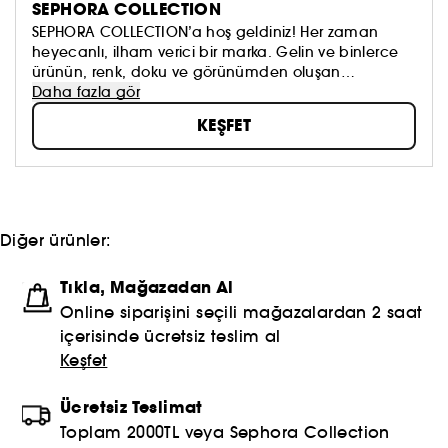
SEPHORA COLLECTION
SEPHORA COLLECTION’a hoş geldiniz! Her zaman
heyecanlı, ilham verici bir marka. Gelin ve binlerce
ürünün, renk, doku ve görünümden oluşan
koleksiyonumuzu keşfedin. Dilediğinizi sürmeye, kendi
Daha fazla gör
güzellik anlayışınızı oluşturmaya ve hepsinden de
KEŞFET
öte, aynada gördüklerinizi sevmeye çekinmeyin!
Topla, oyna ve paylaş #sephoracollection
Diğer ürünler:
Tıkla, Mağazadan Al
Online siparişini seçili mağazalardan 2 saat
içerisinde ücretsiz teslim al
Keşfet
Ücretsiz Teslimat
Toplam 2000TL veya Sephora Collection