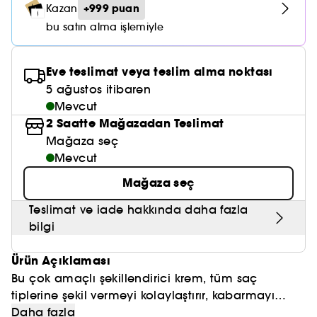
Nemlendirici Bakım
+999 puan
Kazan
Maske
Okyanus Esansı
Karma ve Yağlı Saçlar
CHAMPO
SOL DE JANEIRO
Saç Bakım Setleri
bu satın alma işlemiyle
SUPERGOOP!
Matlaştırıcı Bakım
Cilt & Makyaj Temizleyiciler
Kuru Saç Bakımı
GHD
SUMMER FRIDAYS
GISOU
Kızarıklık için Bakım
Eve teslimat veya teslim alma noktası
Cilt Bakım Setleri
LE MONDE GOURMAND
ERBORIAN
5 ağustos itibaren
OUAI
Sıkılaştırıcı ve Lifting Etkili Bakım
Mevcut
OLAPLEX
2 Saatte Mağazadan Teslimat
AMIKA
Cilt Tonu Eşitsizliği için Bakım
Mağaza seç
KÉRASTASE
KAYALI
Mevcut
Gözenek Karşıtı
TANGLE TEEZER
Mağaza seç
LE MONDE GOURMAND
Işıltı Veren Bakım
GISOU
Teslimat ve iade hakkında daha fazla
bilgi
K18
Ürün Açıklaması
KAYALI
Bu çok amaçlı şekillendirici krem, tüm saç
tiplerine şekil vermeyi kolaylaştırır, kabarmayı
ARMANI
yumuşatır ve karton etkisi olmadan dalgaları ve
Daha fazla