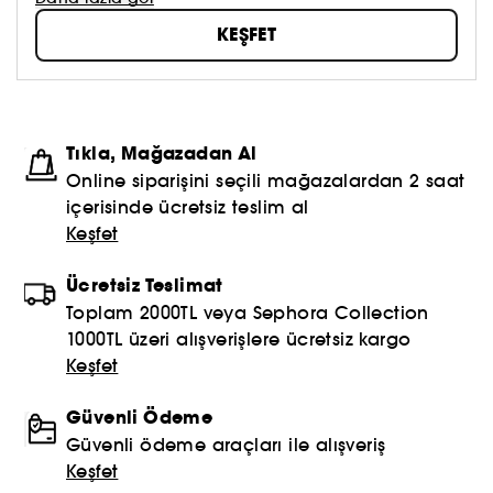
güzellik anlayışınızı oluşturmaya ve hepsinden de
KEŞFET
öte, aynada gördüklerinizi sevmeye çekinmeyin!
Topla, oyna ve paylaş #sephoracollection
Tıkla, Mağazadan Al
Online siparişini seçili mağazalardan 2 saat
içerisinde ücretsiz teslim al
Keşfet
Ücretsiz Teslimat
Toplam 2000TL veya Sephora Collection
1000TL üzeri alışverişlere ücretsiz kargo
Keşfet
Güvenli Ödeme
Güvenli ödeme araçları ile alışveriş
Keşfet