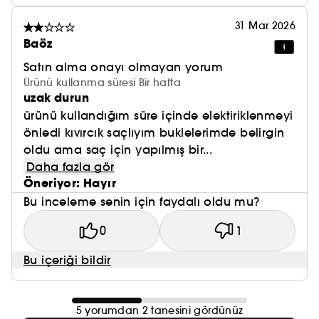
31 Mar 2026
Baöz
Satın alma onayı olmayan yorum
Ürünü kullanma süresi Bir hafta
uzak durun
(3) 21 günlük kullanımdan sonra 41 kişi üzerinde
yapılan klinik çalışma. Memnuniyet yüzdesi
ürünü kullandığım süre içinde elektiriklenmeyi
önledi kıvırcık saçlıyım buklelerimde belirgin
oldu ama saç için yapılmış bir...
Daha fazla gör
Öneriyor: Hayır
Bu inceleme senin için faydalı oldu mu?
0
1
Bu içeriği bildir
5 yorumdan 2 tanesini gördünüz