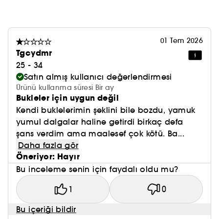
Bu şekillendirici kremin kıvırcık saçlar için
faydaları.
01 Tem 2026
- 98 doğal kaynaklı içerik.
Tgcydmr
25 - 34
- Silikon içermez.
Satın almış kullanıcı değerlendirmesi
Ürünü kullanma süresi Bir ay
Bukleler için uygun değil
Kendi buklelerimin şeklini bile bozdu, yamuk
(1) Bir kullanımdan sonra 41 kişi üzerinde yapılan
yumul dalgalar haline getirdi birkaç defa
klinik çalışma. Klinik puanlama.
şans verdim ama maalesef çok kötü. Ba...
Daha fazla gör
Öneriyor: Hayır
Bu inceleme senin için faydalı oldu mu?
1
0
(2) Bir kullanımdan sonra 41 kişi üzerinde yapılan
Bu içeriği bildir
klinik çalışma. Memnuniyet oranı %.