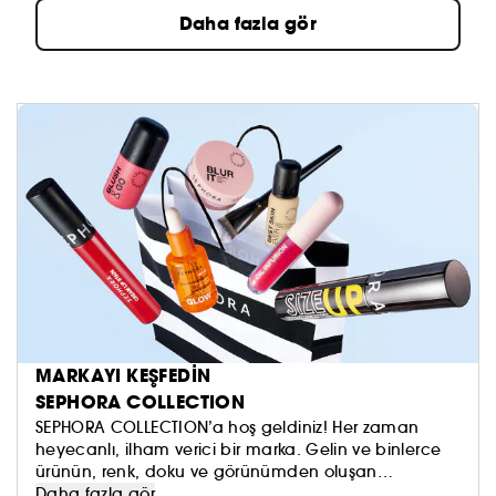
Daha fazla gör
MARKAYI KEŞFEDİN
SEPHORA COLLECTION
SEPHORA COLLECTION’a hoş geldiniz! Her zaman
heyecanlı, ilham verici bir marka. Gelin ve binlerce
ürünün, renk, doku ve görünümden oluşan
koleksiyonumuzu keşfedin. Dilediğinizi sürmeye, kendi
Daha fazla gör