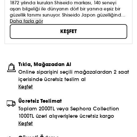
1872 yılında kurulan Shiseido markası, 140 seneyi
aşan bilgeliği ile dünyanın dört bir yanına eşsiz bir
güzellik tanımı sunuyor. Shiseido Japon güzelliğinden
esinlenerek paylaşım ve empatiyle beslenen güçlü
Daha fazla gör
ve pozitif bir güzellik ortaya çıkarırken aynı zamanda
KEŞFET
güzellik nerede olursa olsun onu bulup tüm dünya ile
paylaşıyor.
Tıkla, Mağazadan Al
Online siparişini seçili mağazalardan 2 saat
içerisinde ücretsiz teslim al
Keşfet
Ücretsiz Teslimat
Toplam 2000TL veya Sephora Collection
1000TL üzeri alışverişlere ücretsiz kargo
Keşfet