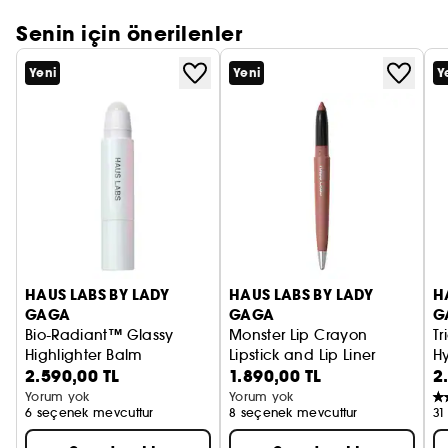
Senin için önerilenler
Yeni
Yeni
Y
HAUS LABS BY LADY
HAUS LABS BY LADY
H
GAGA
GAGA
G
Bio-Radiant™ Glassy
Monster Lip Crayon
Tr
Highlighter Balm
Lipstick and Lip Liner
H
2.590,00 TL
1.890,00 TL
2
Aydınlatıcı Balm
Dudak Kalemi
Fe
Yorum yok
Yorum yok
6 seçenek mevcuttur
8 seçenek mevcuttur
31