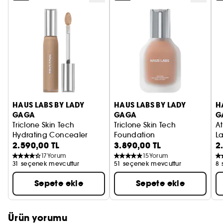
görünümünü azaltır
2 - Goji meyvesi kompleksi: Cildin daha ışıltılı ve
dolgun görünmesini sağlar
3 - Fermente Shiunko: Kolajen sentezini destekler
ve antioksidan koruma sağlar
HAUS LABS BY LADY
HAUS LABS BY LADY
H
GAGA
GAGA
G
Triclone Skin Tech
Triclone Skin Tech
A
Hydrating Concealer
Foundation
L
2.590,00 TL
3.890,00 TL
2
Fermente Arnika Özlü Kapatıcı
Fermente Arnika Özlü Fondöte
Pa
17
Yorum
15
Yorum
31 seçenek mevcuttur
51 seçenek mevcuttur
8 
Sepete ekle
Sepete ekle
Ürün yorumu