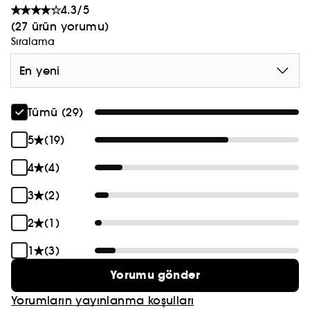
4.3/5
(27 ürün yorumu)
Sıralama
En yeni
Tümü (29)
5
(19)
4
(4)
3
(2)
2
(1)
1
(3)
Yorumu gönder
Yorumların yayınlanma koşulları