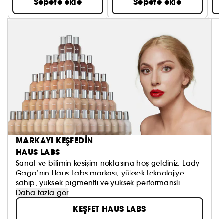
Sepete ekle
Sepete ekle
MARKAYI KEŞFEDİN
HAUS LABS
Sanat ve bilimin kesişim noktasına hoş geldiniz. Lady
Gaga’nın Haus Labs markası, yüksek teknolojiye
sahip, yüksek pigmentli ve yüksek performanslı
makyaj ürünleri aracılığıyla nezaket, cesaret ve
Daha fazla gör
yaratıcılığı yaymayı amaçlayan, vegan ve
KEŞFET HAUS LABS
hayvanlar üzerinde test edilmeyen bir kozmetik