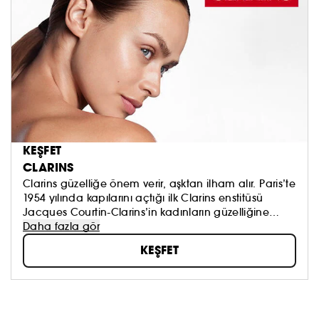
KEŞFET
CLARINS
Clarins güzelliğe önem verir, aşktan ilham alır. Paris’te
1954 yılında kapılarını açtığı ilk Clarins enstitüsü
Jacques Courtin-Clarins’in kadınların güzelliğine
duyduğu aşk ve saygıdan doğmuştur. Lüks segment
Daha fazla gör
Cilt bakımı kategorisinde Avrupa’nın 1 numaralı
KEŞFET
markası olan Clarins, kadınlara doğanın en iyisini, en
değerli içeriklerini sunmak için durmadan
çalışmaktadır.