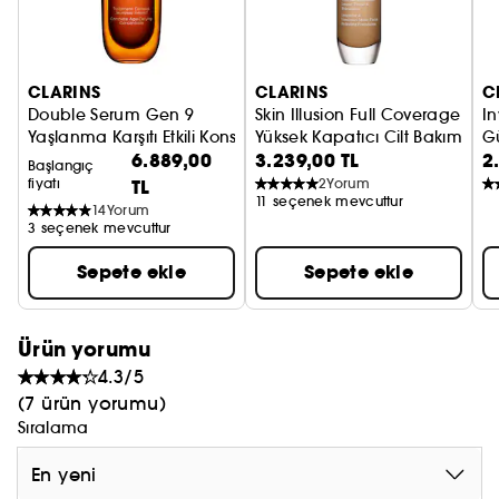
CLARINS
CLARINS
C
Double Serum Gen 9
Skin Illusion Full Coverage
In
Yaşlanma Karşıtı Etkili Konsantre Serum
Yüksek Kapatıcı Cilt Bakım Fon
G
6.889,00
3.239,00 TL
2
Başlangıç
fiyatı
TL
2
Yorum
11 seçenek mevcuttur
14
Yorum
3 seçenek mevcuttur
Sepete ekle
Sepete ekle
Ürün yorumu
4.3/5
(7 ürün yorumu)
Sıralama
En yeni