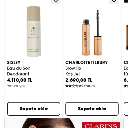
SISLEY
CHARLOTTE TILBURY
C
Eau du Soir
Brow Fix
Ex
Deodorant
Kaş Jeli
Tü
4.110,00 TL
2.690,00 TL
6
Yorum yok
7
Yorum
Sepete ekle
Sepete ekle