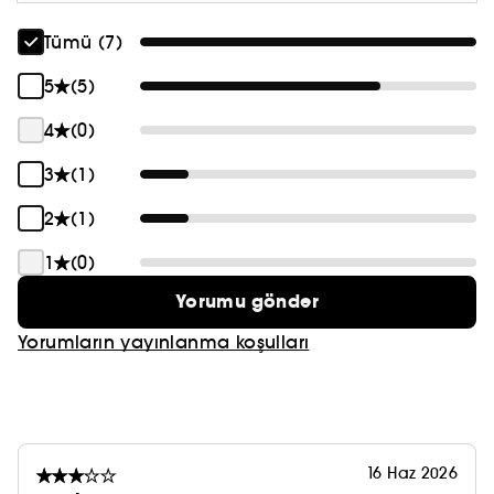
Tümü (7)
5
(5)
4
(0)
3
(1)
2
(1)
1
(0)
Yorumu gönder
Yorumların yayınlanma koşulları
16 Haz 2026