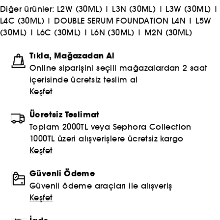
Diğer ürünler:
L2W (30ML)
|
L3N (30ML)
|
L3W (30ML)
|
L4C (30ML)
|
DOUBLE SERUM FOUNDATION L4N
|
L5W
(30ML)
|
L6C (30ML)
|
L6N (30ML)
|
M2N (30ML)
Tıkla, Mağazadan Al
Online siparişini seçili mağazalardan 2 saat
içerisinde ücretsiz teslim al
Keşfet
Ücretsiz Teslimat
Toplam 2000TL veya Sephora Collection
1000TL üzeri alışverişlere ücretsiz kargo
Keşfet
Güvenli Ödeme
Güvenli ödeme araçları ile alışveriş
Keşfet