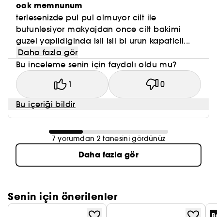
cok memnunum
terlesenizde pul pul olmuyor cilt ile
butunlesiyor makyajdan once cilt bakimi
guzel yapildiginda isil isil bi urun kapaticil...
Daha fazla gör
Bu inceleme senin için faydalı oldu mu?
1
0
Bu içeriği bildir
7 yorumdan 2 tanesini gördünüz
Daha fazla gör
Senin için önerilenler
B