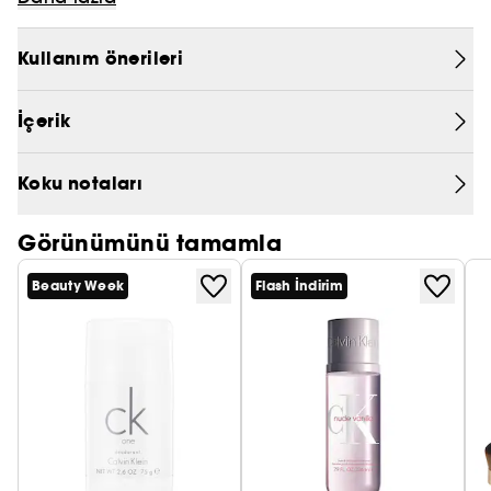
hoş kokulu bir nüans.
PRADA
Kullanım önerileri
CHLOÉ
İçerik
JEAN PAUL GAULTIER
Koku notaları
Görünümünü tamamla
Beauty Week
Flash İndirim