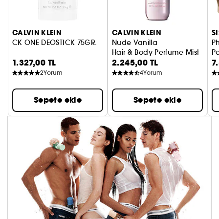
CALVIN KLEIN
CALVIN KLEIN
S
CK ONE DEOSTICK 75GR.
Nude Vanilla
P
Hair & Body Perfume Mist
Po
1.327,00 TL
2.245,00 TL
7
P
2
Yorum
4
Yorum
Sepete ekle
Sepete ekle