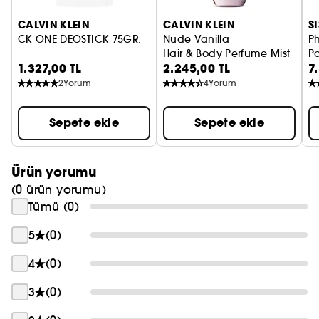
CALVIN KLEIN
CALVIN KLEIN
S
CK ONE DEOSTICK 75GR.
Nude Vanilla
P
Hair & Body Perfume Mist
Po
1.327,00 TL
2.245,00 TL
7
P
2
Yorum
4
Yorum
Sepete ekle
Sepete ekle
Ürün yorumu
(0 ürün yorumu)
Tümü (0)
5
(0)
4
(0)
3
(0)