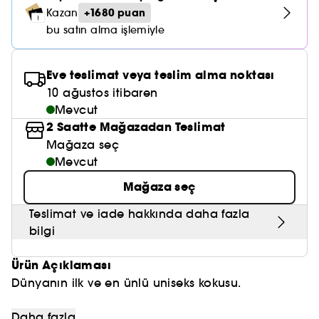
Nemlendirici Bakım
Maske
Okyanus Esansı
Karma ve Yağlı Saçlar
+1680 puan
CHAMPO
Kazan
SOL DE JANEIRO
Saç Bakım Setleri
SUPERGOOP!
bu satın alma işlemiyle
Matlaştırıcı Bakım
Cilt & Makyaj Temizleyiciler
Kuru Saç Bakımı
GHD
SUMMER FRIDAYS
GISOU
Kızarıklık için Bakım
Cilt Bakım Setleri
Eve teslimat veya teslim alma noktası
LE MONDE GOURMAND
ERBORIAN
10 ağustos itibaren
OUAI
Sıkılaştırıcı ve Lifting Etkili Bakım
Mevcut
OLAPLEX
AMIKA
2 Saatte Mağazadan Teslimat
Cilt Tonu Eşitsizliği için Bakım
Mağaza seç
KÉRASTASE
KAYALI
Gözenek Karşıtı
Mevcut
TANGLE TEEZER
Mağaza seç
LE MONDE GOURMAND
Işıltı Veren Bakım
GISOU
Teslimat ve iade hakkında daha fazla
bilgi
K18
Ürün Açıklaması
KAYALI
Dünyanın ilk ve en ünlü uniseks kokusu.
ARMANI
Netlik ve esenlik sağlayan nihai bir tazelik jesti için
Daha fazla