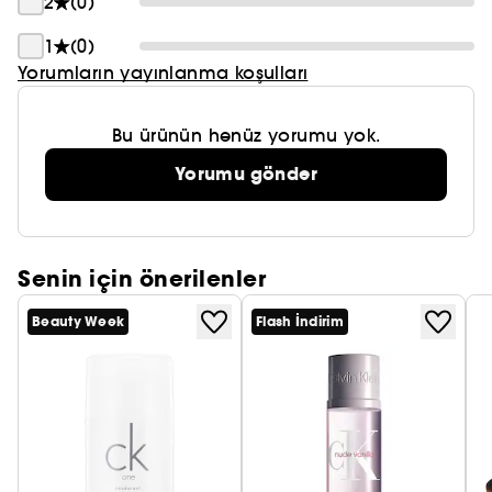
2
(0)
1
(0)
Yorumların yayınlanma koşulları
Bu ürünün henüz yorumu yok.
Yorumu gönder
Senin için önerilenler
Beauty Week
Flash İndirim