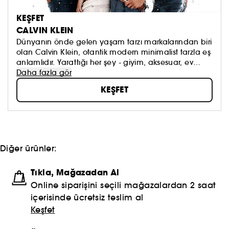
KEŞFET
CALVIN KLEIN
Dünyanın önde gelen yaşam tarzı markalarından biri
olan Calvin Klein, otantik modern minimalist tarzla eş
anlamlıdır. Yarattığı her şey - giyim, aksesuar, ev
tasarımı - zamansız bir klasik haline gelir. Markanın
Daha fazla gör
ödüllü kokuları da yine zamansız klasikler haline
KEŞFET
gelmiştir. Calvin Klein'ın cesur ve ikonik kokular
portföyü, parfüm dünyasını yeniden tanımlamaya
devam ediyor.
Diğer ürünler:
Tıkla, Mağazadan Al
Online siparişini seçili mağazalardan 2 saat
içerisinde ücretsiz teslim al
Keşfet