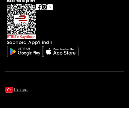
Bizi takip et
Sephora App'i indir
Ek açıklamalar
Türkiye