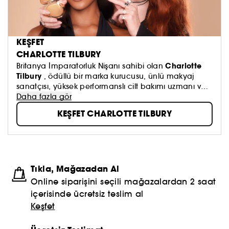
KEŞFET
CHARLOTTE TILBURY
Charlotte
Britanya İmparatorluk Nişanı sahibi olan
Tilbury
, ödüllü bir marka kurucusu, ünlü makyaj
sanatçısı, yüksek performanslı cilt bakımı uzmanı ve
yenilikçi bir parfüm yaratıcısıdır!
Daha fazla gör
KEŞFET CHARLOTTE TILBURY
Tıkla, Mağazadan Al
Online siparişini seçili mağazalardan 2 saat
içerisinde ücretsiz teslim al
Keşfet