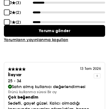
TONLAR:
3
(3)
Dream Talk: Gizli, koyu bir leylak rengi
2
(2)
Love Talk: Ahududu kırmızısı
1
(2)
ONU BÜYÜLÜ YAPAN NEDİR?
Yorumu gönder
- Nemlendirici kaşmir krem dokusu
- Yoğun renkli mat bitiş
Yorumların yayınlanma koşulları
- Yağların, trigliseritlerin ve mumların karışımı, 10
saate kadar üretilebilen, uzun ömürlü bir renk
sağlar!*
*33 kişi üzerinde test edilmiştir
13 Tem 2026
İlayvzr
25 - 34
Satın almış kullanıcı değerlendirmesi
Ürünü kullanma süresi Bir ay
Çok beğendim
Sedefli, gayet güzel. Kalıcı olmadığı