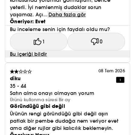
konusunda yorumlar görmüştüm, bence
yeterli. İyi nemlenmiş dudaklar sorun
yaşamaz. Açı...
Daha fazla gör
Öneriyor: Evet
Bu inceleme senin için faydalı oldu mu?
1
0
Bu içeriği bildir
08 Tem 2026
di̇ku
35 - 44
Satın alma onayı olmayan yorum
Ürünü kullanma süresi Bir ay
Göründüğü gibi değil
Ürünün rengi göründüğü gibi değil aşırı
patlak bir pembe dudağa nem veriyor evet
ama diğer rujlar gibi kalıcılık beklemeyin.