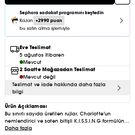
Nemlendirici Bakım
Maske
Okyanus Esansı
Karma ve Yağlı Saçlar
CHAMPO
SOL DE JANEIRO
Saç Bakım Setleri
Sephora sadakat programını keşfedin
SUPERGOOP!
Matlaştırıcı Bakım
Cilt & Makyaj Temizleyiciler
Kuru Saç Bakımı
GHD
+2990 puan
Kazan
SUMMER FRIDAYS
GISOU
Kızarıklık için Bakım
bu satın alma işlemiyle
Cilt Bakım Setleri
LE MONDE GOURMAND
ERBORIAN
OUAI
Sıkılaştırıcı ve Lifting Etkili Bakım
Eve Teslimat
OLAPLEX
AMIKA
5 ağustos itibaren
Cilt Tonu Eşitsizliği için Bakım
Mevcut
KÉRASTASE
KAYALI
Gözenek Karşıtı
2 Saatte Mağazadan Teslimat
TANGLE TEEZER
Mevcut değil
LE MONDE GOURMAND
Işıltı Veren Bakım
Teslimat ve iade hakkında daha fazla
GISOU
bilgi
K18
Ürün Açıklaması
Bu sınırlı sayıda üretilen rujlar, Charlotte'un
KAYALI
nemlendirici ve saten bitişli K.I.S.S.I.N.G formülüne
ve ödüllü nemlendirici Matte Revolution
Daha fazla
ARMANI