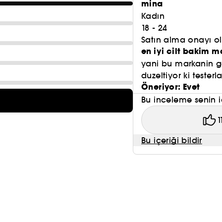
mina
Kadın
18 - 24
Satın alma onayı 
en iyi cilt bakim m
yani bu markanin ge
duzeltiyor ki tester
Öneriyor: Evet
Bu inceleme senin i
1
Bu içeriği bildir