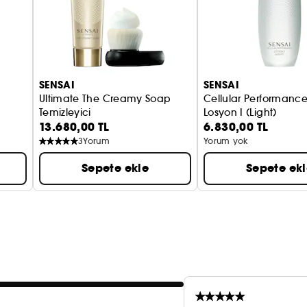
SENSAI
SENSAI
Ultimate The Creamy Soap
Cellular Performanc
Temizleyici
Losyon I (Light)
13.680,00 TL
6.830,00 TL
3
Yorum
Yorum yok
Sepete ekle
Sepete ek