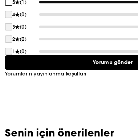
5
(1)
4
(0)
3
(0)
2
(0)
1
(0)
Yorumu gönder
Yorumların yayınlanma koşulları
Senin için önerilenler