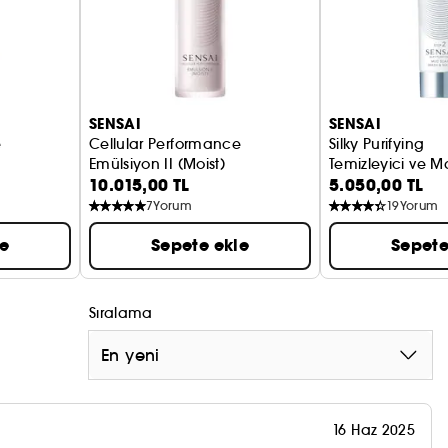
SENSAI
SENSAI
e
Cellular Performance
Silky Purifying
Emülsiyon II (Moist)
Temizleyici ve M
10.015,00 TL
5.050,00 TL
7
Yorum
19
Yorum
le
Sepete ekle
Sepete
Sıralama
En yeni
16 Haz 2025