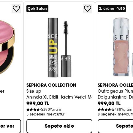
Çok Satan
2. ürüne -%50
SEPHORA COLLECTION
SEPHORA COLL
er
Size up
Outrageous Plum
Anında XL Etkili Hacim Verici Maskara
Dolgunlaştırıcı D
999,00 TL
999,00 TL
290
Yorum
488
Yorum
5 seçenek mevcuttur
8 seçenek mevcutt
er ver
Sepete ekle
Sepete