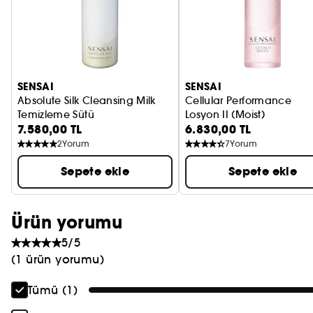
PRADA
CHLOÉ
JEAN PAUL GAULTIER
SENSAI
SENSAI
Absolute Silk Cleansing Milk
Cellular Performance
Temizleme Sütü
Losyon II (Moist)
7.580,00 TL
6.830,00 TL
2
Yorum
7
Yorum
Sepete ekle
Sepete ekle
Ürün yorumu
5/5
(1 ürün yorumu)
Tümü (1)