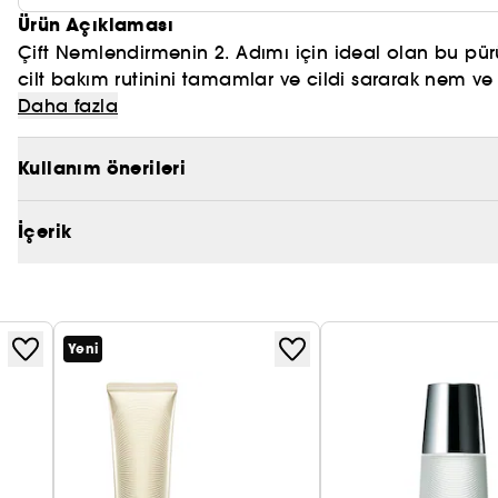
Ürün Açıklaması
Çift Nemlendirmenin 2. Adımı için ideal olan bu pü
cilt bakım rutinini tamamlar ve cildi sararak nem ve gü
nemlendirme hissiyle dengelenir.
Daha fazla
Neden Çift Nemlendirme?
Kullanım önerileri
Temiz cildi nemlendirmek ve cildinizi beslemek için.
nemlendirerek ve astarlayarak, ardından canlanmış bir
İçerik
tamamen yenilemek üzere tasarlanmıştır. Koishimaru S
bir cilt bakım formülü olan CELLULAR PERFORMANCE, i
belirtileriyle mücadele eder.
Yeni