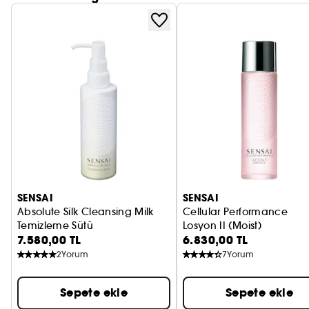
SENSAI
SENSAI
Absolute Silk Cleansing Milk
Cellular Performance
Temizleme Sütü
Losyon II (Moist)
7.580,00 TL
6.830,00 TL
2
Yorum
7
Yorum
Sepete ekle
Sepete ekle