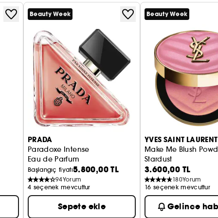
Beauty Week
Beauty Week
PRADA
YVES SAINT LAURENT
Paradoxe Intense
Make Me Blush Powd
Eau de Parfum
Stardust
5.800,00 TL
3.600,00 TL
Allık
Başlangıç fiyatı
94
Yorum
180
Yorum
4 seçenek mevcuttur
16 seçenek mevcuttur
Sepete ekle
Gelince hab