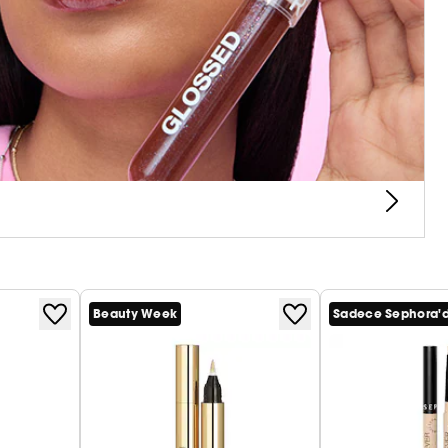
mmel şekilde eşleşir. Yumuşak yastıklı (köpük) uçlu
mada mükemmel dozu sağlar.
ilt problemini hedef alır. Yeşil renk tonu, kızarıklığı
 ten ila koyu tenlere karşılık gelen pembe, şeftali,
 pigment lekelerini, kahverengi lekeleri ve koyu
ci formülü, 8 saate kadar kalıcı bir makyaj sonucu
ştirilir ve aydınlatılır: Pembe, şeftali, turuncu ve
dınlık. Yeşil renk tonu için: Kızarıklıklarda azalma.
Beauty Week
Sadece Sephora'
mla birleştirir. Kusurların görünümünü azaltma etkisi
gulamadan sonra cilt daha eşit hale gelir, cilt
ır.