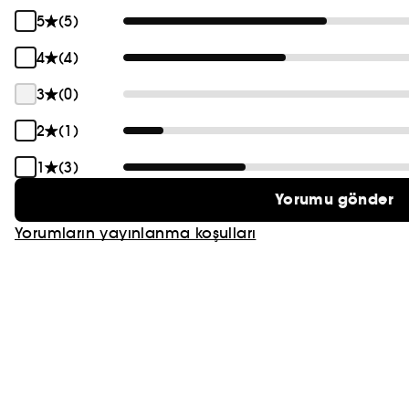
5
(5)
4
(4)
3
(0)
2
(1)
1
(3)
Yorumu gönder
Yorumların yayınlanma koşulları