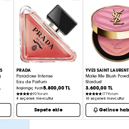
S
PRADA
YVES SAINT LAURENT
g
Paradoxe Intense
Make Me Blush Powd
Eau de Parfum
Stardust
L
5.800,00 TL
3.600,00 TL
Allık
Başlangıç fiyatı
92
Yorum
177
Yorum
4 seçenek mevcuttur
16 seçenek mevcuttur
Sepete ekle
Gelince hab