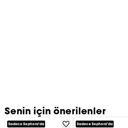
Senin için önerilenler
Sadece Sephora'da
Sadece Sephora'da