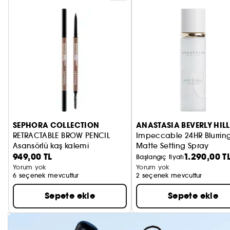
SEPHORA COLLECTION
ANASTASIA BEVERLY HILL
RETRACTABLE BROW PENCIL
Impeccable 24HR Blurrin
Asansörlü kaş kalemi
Matte Setting Spray
949,00 TL
1.290,00 T
Buğulu
Başlangıç fiyatı
Yorum yok
Yorum yok
6 seçenek mevcuttur
2 seçenek mevcuttur
Sepete ekle
Sepete ekle