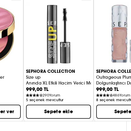
SEPHORA COLLECTION
SEPHORA COLL
er
Size up
Outrageous Plum
Anında XL Etkili Hacim Verici Maskara
Dolgunlaştırıcı D
999,00 TL
999,00 TL
290
Yorum
486
Yorum
5 seçenek mevcuttur
8 seçenek mevcutt
er ver
Sepete ekle
Sepete