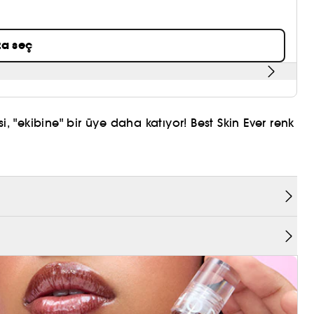
a seç
, "ekibine" bir üye daha katıyor! Best Skin Ever renk
kin Ever renk düzeltici, anında tazelik hissi sağlar.
Hiçbir ağırlık bırakmaz ve beklenmedik renk