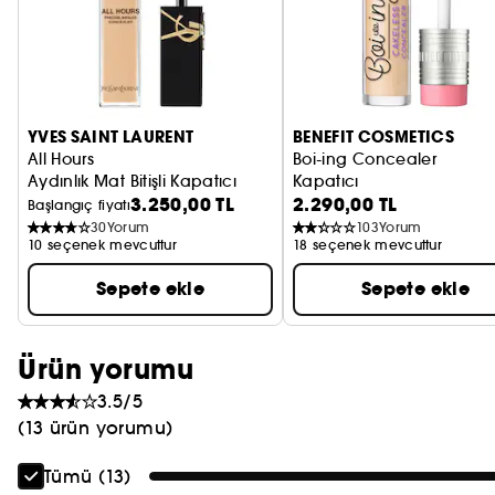
YVES SAINT LAURENT
BENEFIT COSMETICS
All Hours
Boi-ing Concealer
Aydınlık Mat Bitişli Kapatıcı
Kapatıcı
3.250,00 TL
2.290,00 TL
Başlangıç fiyatı
30
Yorum
103
Yorum
10 seçenek mevcuttur
18 seçenek mevcuttur
Sepete ekle
Sepete ekle
Ürün yorumu
3.5/5
(13 ürün yorumu)
Tümü (13)