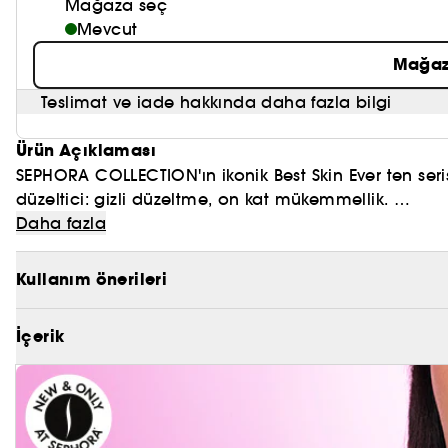
Mağaza seç
Mevcut
Mağaz
Teslimat ve iade hakkında daha fazla bilgi
Ürün Açıklaması
SEPHORA COLLECTION'ın ikonik Best Skin Ever ten serisi
düzeltici: gizli düzeltme, on kat mükemmellik.
Daha fazla
- Doku: Sıvı
- Kapatıcılık: Orta ila Yüksek
Kullanım önerileri
- Sonuç: Doğal
- Cilt tipi: Tüm cilt tipleri
İçerik
- Aktif madde: %5 Niyasinamid.
İKİNCİ CİLT DOKUSU
​​​​​​​Hafif dokusu ve ayarlanabilir kapatıcılığıyla Best S
Formülü hızla kuruyarak cilde tamamen nüfuz eder. 