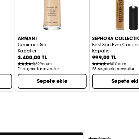
Avantajları:
- Komedojenik değildir ve kokusuzdur, tüm cilt tiple
- 5 renkte mevcut cilt düzeltici. Pembe, şeftali, turun
ARMANI
SEPHORA COLLECTI
Luminous Silk
Best Skin Ever Conce
Kapatıcı
Kapatıcı
3.400,00 TL
999,00 TL
69
Yorum
80
Yorum
11 seçenek mevcuttur
26 seçenek mevcuttur
Sepete ekle
Sepete ek