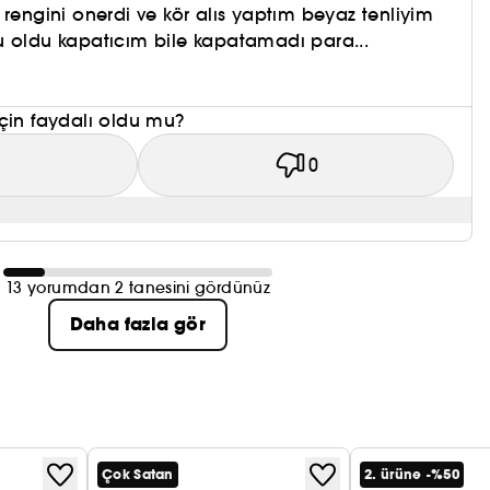
 rengini onerdi ve kör alıs yaptım beyaz tenliyim
u oldu kapatıcım bile kapatamadı para...
çin faydalı oldu mu?
1
0
13 yorumdan 2 tanesini gördünüz
Daha fazla gör
Çok Satan
2. ürüne -%50