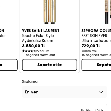
rine uygundur.
cu ve kırmızı tonları tüm cilt tonlarına uygundur.
ON
YVES SAINT LAURENT
SEPHORA COLL
aler
Touche Éclat Stylo
BEST SKIN EVER
Aydınlatıcı Kalem
Ultra ince kapatı
3.550,00 TL
729,00 TL
22
Yorum
Yorum yok
11 seçenek mevcuttur
16 seçenek mevcut
le
Sepete ekle
Sepete
Sıralama
En yeni
15 May 2026