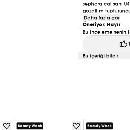
sephora calısanı 04
gozaltım tupturunc
Daha fazla gör
Öneriyor: Hayır
Bu inceleme senin i
Bu içeriği bildir
Beauty Week
Beauty Week