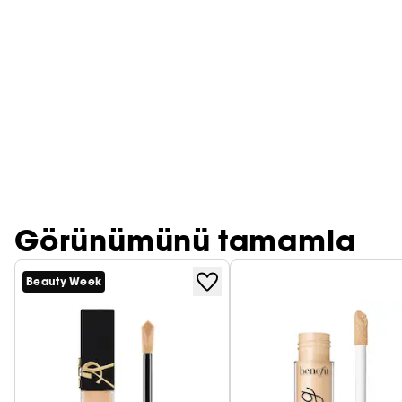
PRADA
CHLOÉ
JEAN PAUL GAULTIER
Görünümünü tamamla
Beauty Week