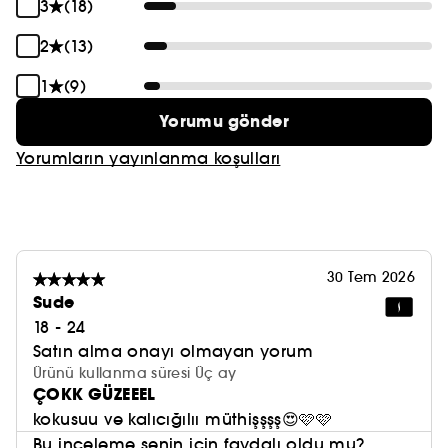
3
(18)
2
(13)
1
(9)
Yorumu gönder
Yorumların yayınlanma koşulları
30 Tem 2026
Sude
18 - 24
Satın alma onayı olmayan yorum
Ürünü kullanma süresi Üç ay
ÇOKK GÜZEEEL
kokusuu ve kalıcığılıı müthişşşş😍🩷🩷
Bu inceleme senin için faydalı oldu mu?