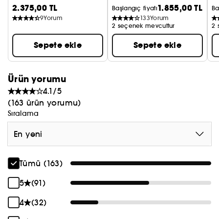
2.375,00 TL
1.855,00 TL
D
Başlangıç fiyatı
Ba
9
Yorum
133
Yorum
2 seçenek mevcuttur
2 
Sepete ekle
Sepete ekle
Ürün yorumu
4.1/5
(163 ürün yorumu)
Sıralama
En yeni
Tümü (163)
5
(91)
4
(32)