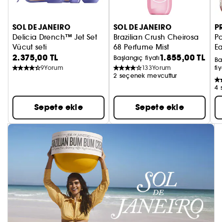
SOL DE JANEIRO
SOL DE JANEIRO
P
Delicia Drench™ Jet Set
Brazilian Crush Cheirosa
P
Vücut seti
68 Perfume Mist
E
2.375,00 TL
1.855,00 TL
Başlangıç fiyatı
Ba
9
Yorum
133
Yorum
fiy
2 seçenek mevcuttur
4 
Sepete ekle
Sepete ekle