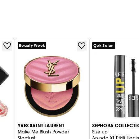
Beauty Week
Çok Satan
YVES SAINT LAURENT
SEPHORA COLLECTI
Make Me Blush Powder
Size up
Stardust
Anında XL Etkili Hac