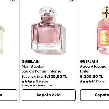
 Aqua Allegoria şişesinin ömrünü uzatmanıza
an, kullanımı kolay yeniden doldurma sayesinde
k açılır. Tek başına kullanılamaz ve yalnızca 125
GUERLAIN
GUERLAIN
Mon Guerlain
Aqua Allegoria Florabloom
Eau de Parfum Intense
Forte
8.325,00 TL
8.255,00 TL
Eau de Parfum
Başlangıç fiyatı
17
Yorum
18
Yorum
2 seçenek mevcuttur
le
Sepete ekle
Sepete