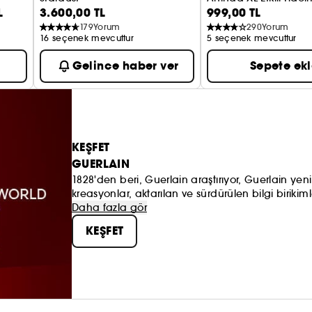
L
3.600,00 TL
999,00 TL
Allık
179
Yorum
290
Yorum
16 seçenek mevcuttur
5 seçenek mevcuttur
Gelince haber ver
Sepete ek
KEŞFET
GUERLAIN
1828'den beri, Guerlain araştırıyor, Guerlain yeni
kreasyonlar, aktarılan ve sürdürülen bilgi biriki
Guerlain kadınları yüceltmek için çalışır. Eğlenceli
Daha fazla gör
felsefe: Maison Guerlain du 68, Champs-Elysées
KEŞFET