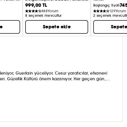
999,00 TL
745
Aydınlatmaya ve
Başlangıç fiyatı
488
Yorum
129
Yorum
8 seçenek mevcuttur
2 seçenek mevcutt
le
Sepete ekle
Sepete
leniyor, Guerlain yüceliyor. Cesur yaratıcılar, efsanevi
mleri. Güzellik Kültürü önem kazanıyor. Her geçen gün,
 ve ışıltı saçan bir güzellik vaadi, tek bir yerde birleşen bir
.