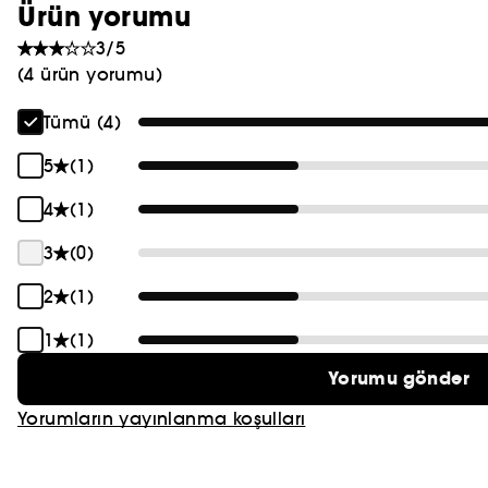
Ürün yorumu
3/5
(4 ürün yorumu)
Tümü (4)
5
(1)
4
(1)
3
(0)
2
(1)
1
(1)
Yorumu gönder
Yorumların yayınlanma koşulları