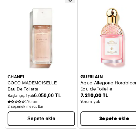
PRADA
CHLOÉ
JEAN PAUL GAULTIER
GUERLAIN
CHANEL
Aqua Allegoria Florablo
COCO MADEMOISELLE
Eau de Toilette
Eau De Toilette
7.210,00 TL
6.050,00 TL
Başlangıç fiyatı
Yorum yok
1
Yorum
2 seçenek mevcuttur
Sepete ekle
Sepete ekle