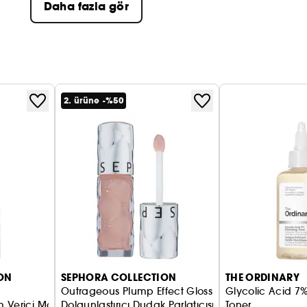
Daha fazla gör
2. ürüne -%50
ON
SEPHORA COLLECTION
THE ORDINARY
Outrageous Plump Effect Gloss
Glycolic Acid 7%
im Verici Maskara
Dolgunlaştırıcı Dudak Parlatıcısı
Toner