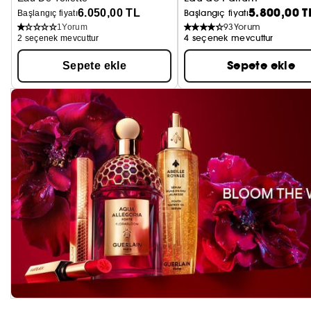
5.800,00 T
6.050,00 TL
Başlangıç fiyatı
Başlangıç fiyatı
93
Yorum
1
Yorum
4 seçenek mevcuttur
2 seçenek mevcuttur
Sepete ekle
Sepete ekle