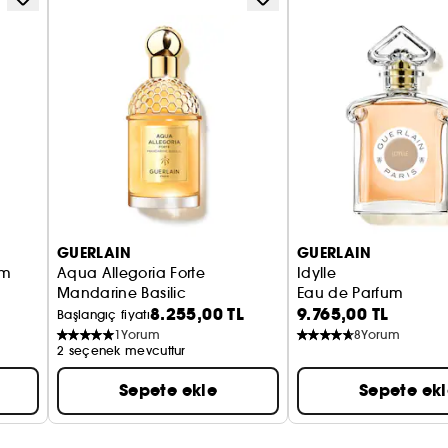
200 ml'lik yeniden dolum, kaliteden ödün vermeden
olanak tanır. Damlama önleyici sistemden yararlan
şişeyi yeniden doldurabilmek için sprey manuel olara
ml ve 75 ml doldurulabilir şişelerle uyumludur.
(1)ISO 16128 standardına uygun olarak hesaplama.
GUERLAIN
GUERLAIN
om
Aqua Allegoria Forte
Idylle
Mandarine Basilic
Eau de Parfum
8.255,00 TL
9.765,00 TL
Eau de Parfum
Başlangıç fiyatı
1
Yorum
8
Yorum
2 seçenek mevcuttur
Sepete ekle
Sepete ek