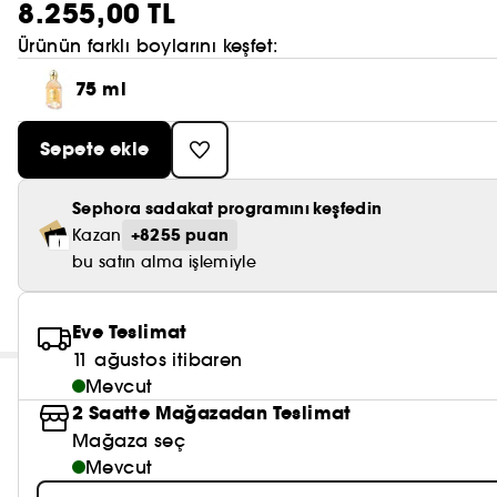
8.255,00 TL
Ürünün farklı boylarını keşfet:
75 ml
Sepete ekle
Sephora sadakat programını keşfedin
+8255 puan
Kazan
bu satın alma işlemiyle
Eve Teslimat
11 ağustos itibaren
Mevcut
2 Saatte Mağazadan Teslimat
Mağaza seç
Mevcut