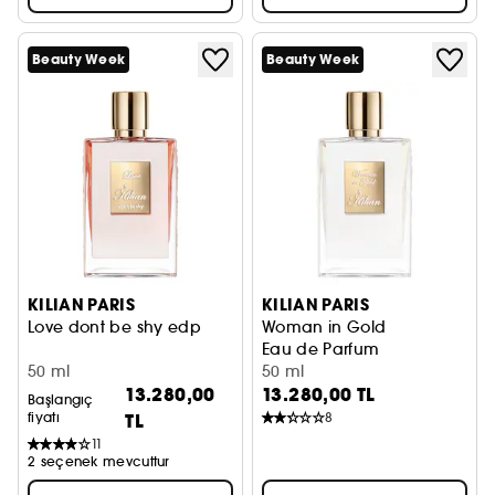
Beauty Week
Beauty Week
KILIAN PARIS
KILIAN PARIS
Love dont be shy edp
Woman in Gold
Eau de Parfum
50 ml
50 ml
13.280,00
13.280,00 TL
Başlangıç
fiyatı
TL
8
11
2 seçenek mevcuttur