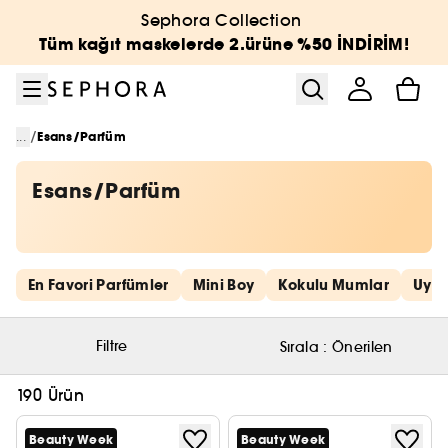
Menüye git
Ana içeriğe git
Alt bilgiye git
Sephora Collection
Tüm kağıt maskelerde 2.ürüne %50 İNDİRİM!
/
...
Esans/Parfüm
Esans/Parfüm
Hızlı bağlantıları atla
En Favori Parfümler
Mini Boy
Kokulu Mumlar
Uygu
Filtre
Sırala :
Önerilen
190 Ürün
Beauty Week
Beauty Week