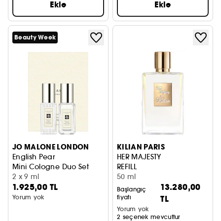
Ekle
Ekle
Beauty Week
JO MALONE LONDON
KILIAN PARIS
English Pear
HER MAJESTY
Mini Cologne Duo Set
REFILL
2 x 9 ml
50 ml
1.925,00 TL
13.280,00
Başlangıç
Yorum yok
fiyatı
TL
Yorum yok
2 seçenek mevcuttur