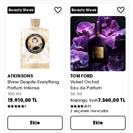
Beauty Week
Beauty Week
ATKINSONS
TOM FORD
Shine Despite Everything
Velvet Orchid
Parfum Intense
Eau de Parfum
100 ml
50 ml
15.910,00 TL
7.360,00 TL
Başlangıç fiyatı
4
45
2 seçenek mevcuttur
Ekle
Ekle