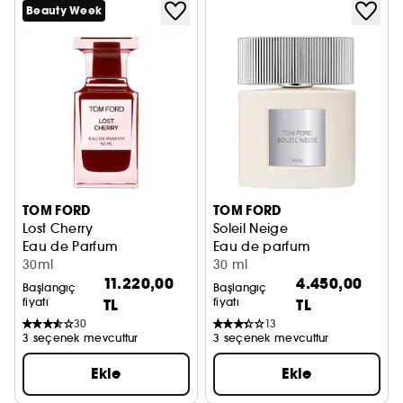
Beauty Week
TOM FORD
TOM FORD
Lost Cherry
Soleil Neige
Eau de Parfum
Eau de parfum
30ml
30 ml
11.220,00
4.450,00
Başlangıç
Başlangıç
fiyatı
TL
fiyatı
TL
30
13
3 seçenek mevcuttur
3 seçenek mevcuttur
Ekle
Ekle