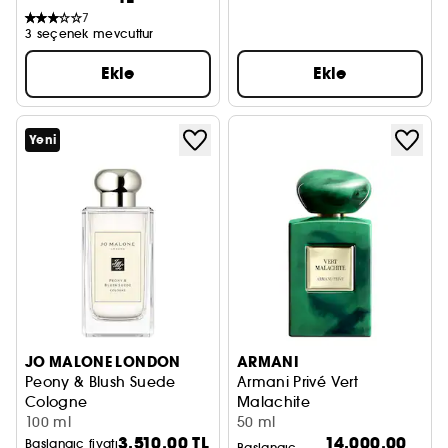
7
3 seçenek mevcuttur
Ekle
Ekle
Yeni
JO MALONE LONDON
ARMANI
Peony & Blush Suede
Armani Privé Vert
Cologne
Malachite
100 ml
Parfum
50 ml
3.510,00 TL
14.000,00
Başlangıç fiyatı
Başlangıç