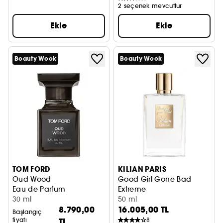
2 seçenek mevcuttur
Ekle
Ekle
Beauty Week
Beauty Week
TOM FORD
KILIAN PARIS
Oud Wood
Good Girl Gone Bad
Eau de Parfum
Extreme
30 ml
Eau de Parfum
50 ml
8.790,00
16.005,00 TL
Başlangıç
fiyatı
TL
8