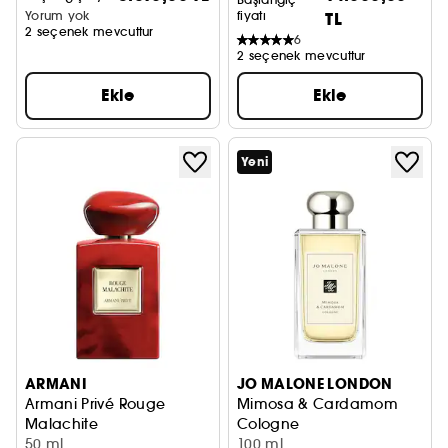
Yorum yok
fiyatı
TL
2 seçenek mevcuttur
6
2 seçenek mevcuttur
Ekle
Ekle
Yeni
ARMANI
JO MALONE LONDON
Armani Privé Rouge
Mimosa & Cardamom
Malachite
Cologne
Eau De Parfüm
50 ml
100 ml