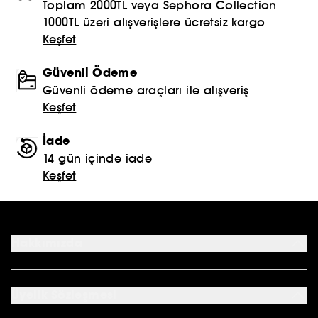
Toplam 2000TL veya Sephora Collection
1000TL üzeri alışverişlere ücretsiz kargo
Keşfet
Güvenli Ödeme
Güvenli ödeme araçları ile alışveriş
Keşfet
İade
14 gün içinde iade
Keşfet
Hakkımızda
Mağazalar
Profil Bilgilerim
Üyelik Sözleşmesi
Siparişlerim
Sephora Kart