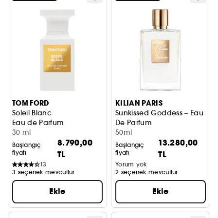
TOM FORD
KILIAN PARIS
Soleil Blanc
Sunkissed Goddess – Eau
Eau de Parfum
De Parfum
30 ml
50ml
8.790,00
13.280,00
Başlangıç
Başlangıç
fiyatı
TL
fiyatı
TL
13
Yorum yok
3 seçenek mevcuttur
2 seçenek mevcuttur
Ekle
Ekle