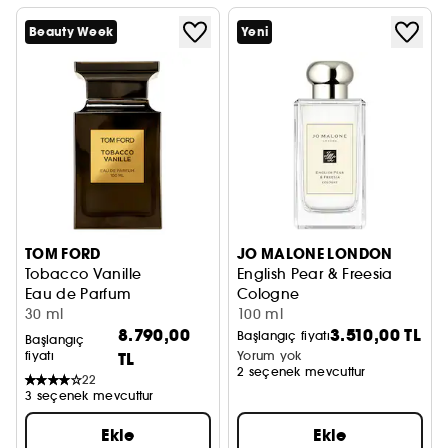
Beauty Week
Yeni
TOM FORD
JO MALONE LONDON
Tobacco Vanille
English Pear & Freesia
Eau de Parfum
Cologne
30 ml
100 ml
8.790,00
3.510,00 TL
Başlangıç fiyatı
Başlangıç
fiyatı
TL
Yorum yok
2 seçenek mevcuttur
22
3 seçenek mevcuttur
Ekle
Ekle