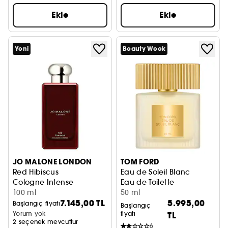
Ekle
Ekle
Yeni
Beauty Week
JO MALONE LONDON
TOM FORD
Red Hibiscus
Eau de Soleil Blanc
Cologne Intense
Eau de Toilette
100 ml
50 ml
7.145,00 TL
5.995,00
Başlangıç fiyatı
Başlangıç
Yorum yok
fiyatı
TL
2 seçenek mevcuttur
6