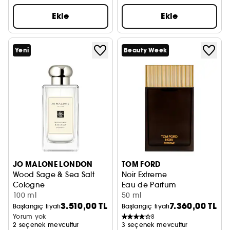
Ekle
Ekle
Yeni
Beauty Week
JO MALONE LONDON
TOM FORD
Wood Sage & Sea Salt
Noir Extreme
Cologne
Eau de Parfum
100 ml
50 ml
3.510,00 TL
7.360,00 TL
Başlangıç fiyatı
Başlangıç fiyatı
Yorum yok
8
2 seçenek mevcuttur
3 seçenek mevcuttur