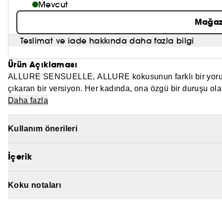
Mevcut
Mağaz
Teslimat ve iade hakkında daha fazla bilgi
Ürün Açıklaması
ALLURE SENSUELLE, ALLURE kokusunun farklı bir yorumudu
çıkaran bir versiyon. Her kadında, ona özgü bir duruşu ol
kadının kendine ait farklı bir cazibesi (allure)vardır.
Daha fazla
Kullanım önerileri
İçerik
Koku notaları