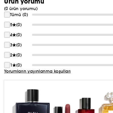
Ürün yorumu
PRADA
(0 ürün yorumu)
Tümü (0)
CHLOÉ
5
(0)
JEAN PAUL GAULTIER
4
(0)
3
(0)
2
(0)
1
(0)
Yorumların yayınlanma koşulları