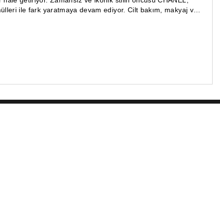
ir hale getiriyor. Zamansız ve ikonik stilin öncüsü CHANEL,
mülleri ile fark yaratmaya devam ediyor. Cilt bakım, makyaj ve
n!