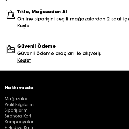
Tıkla, Mağazadan Al
Online siparişini seçili mağazalardan 2 saat içe
Keşfet
Güvenli Ödeme
Güvenli ödeme araçları ile alışveriş
Keşfet
Hakkımızda
Mağazalar
Profil Bilgilerim
Siparişlerim
Sephora Kart
Kampanyalar
E-Hediye Kartı