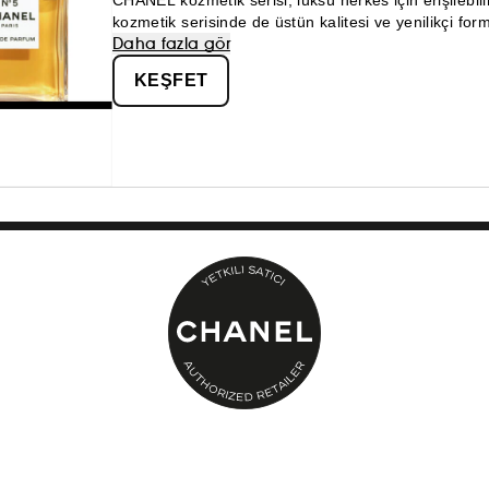
CHANEL kozmetik serisi, lüksü herkes için erişilebil
kozmetik serisinde de üstün kalitesi ve yenilikçi for
Daha fazla gör
parfüm kategorilerinde CHANEL ayrıcalığını keşfedi
KEŞFET