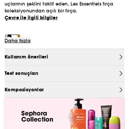
uçlarının şeklini taklit eden, Les Essentiels fırça
PRADA
koleksiyonundan açılı bir fırça.
Çevre ile ilgili bilgiler
CHLOÉ
JEAN PAUL GAULTIER
Daha fazla
Kullanım önerileri
Test sonuçları
Kompozisyonlar