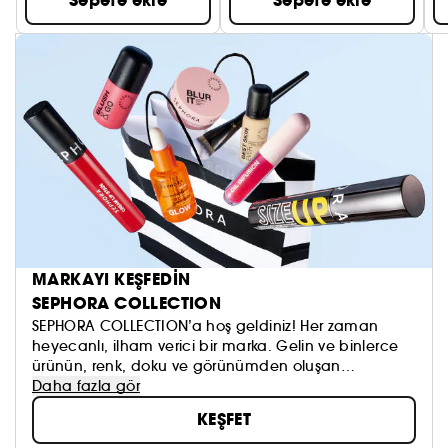
Sepete ekle
Sepete ekle
MARKAYI KEŞFEDİN
SEPHORA COLLECTION
SEPHORA COLLECTION’a hoş geldiniz! Her zaman
heyecanlı, ilham verici bir marka. Gelin ve binlerce
ürünün, renk, doku ve görünümden oluşan
koleksiyonumuzu keşfedin. Dilediğinizi sürmeye, kendi
Daha fazla gör
güzellik anlayışınızı oluşturmaya ve hepsinden de
KEŞFET
öte, aynada gördüklerinizi sevmeye çekinmeyin!
Topla, oyna ve paylaş #sephoracollection