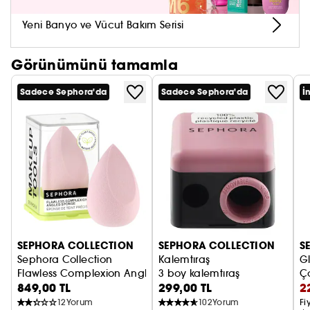
Yeni Banyo ve Vücut Bakım Serisi
Görünümünü tamamla
Sadece Sephora'da
Sadece Sephora'da
İ
SEPHORA COLLECTION
SEPHORA COLLECTION
S
Sephora Collection
Kalemtıraş
Gl
Flawless Complexion Angled Sponge - Makyaj Süngeri
3 boy kalemtıraş
Ço
849,00 TL
299,00 TL
2
12
Yorum
102
Yorum
Fi