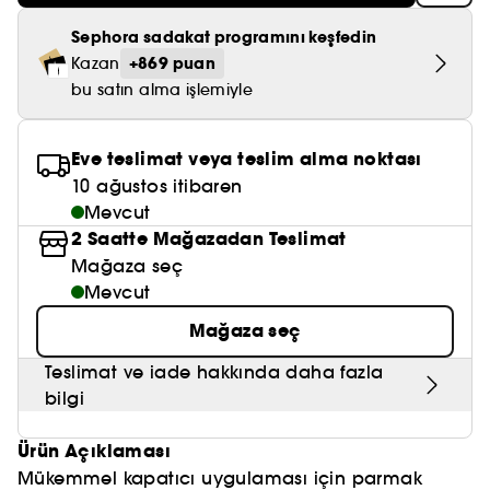
Nemlendirici Bakım
Maske
Okyanus Esansı
Karma ve Yağlı Saçlar
CHAMPO
SOL DE JANEIRO
Sephora sadakat programını keşfedin
Saç Bakım Setleri
SUPERGOOP!
Matlaştırıcı Bakım
+869 puan
Cilt & Makyaj Temizleyiciler
Kuru Saç Bakımı
Kazan
GHD
SUMMER FRIDAYS
bu satın alma işlemiyle
GISOU
Kızarıklık için Bakım
Cilt Bakım Setleri
LE MONDE GOURMAND
ERBORIAN
OUAI
Sıkılaştırıcı ve Lifting Etkili Bakım
Eve teslimat veya teslim alma noktası
OLAPLEX
10 ağustos itibaren
AMIKA
Cilt Tonu Eşitsizliği için Bakım
Mevcut
KÉRASTASE
2 Saatte Mağazadan Teslimat
KAYALI
Gözenek Karşıtı
Mağaza seç
TANGLE TEEZER
LE MONDE GOURMAND
Mevcut
Işıltı Veren Bakım
GISOU
Mağaza seç
K18
Teslimat ve iade hakkında daha fazla
bilgi
KAYALI
Ürün Açıklaması
ARMANI
Mükemmel kapatıcı uygulaması için parmak