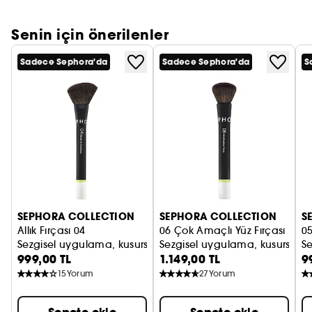
Senin için önerilenler
Sadece Sephora'da
Sadece Sephora'da
S
SEPHORA COLLECTION
SEPHORA COLLECTION
S
Allık Fırçası 04
06 Çok Amaçlı Yüz Fırçası
05
Sezgisel uygulama, kusursuz sonuç
Sezgisel uygulama, kusursuz 
S
999,00 TL
1.149,00 TL
9
15
Yorum
27
Yorum