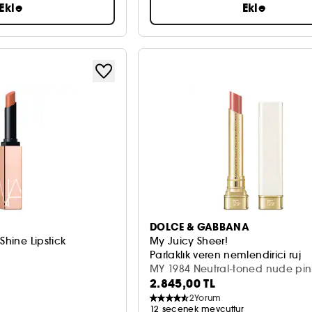
Ekle
Ekle
DOLCE & GABBANA
Shine Lipstick
My Juicy Sheer!
Parlaklık veren nemlendirici ruj
MY 1984 Neutral-toned nude pink
2.845,00 TL
2
Yorum
12 seçenek mevcuttur