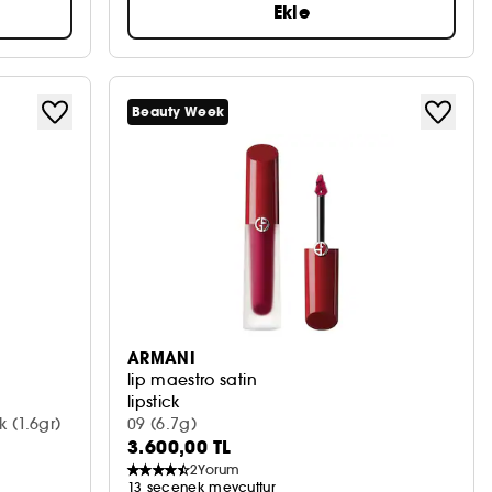
Ekle
Beauty Week
ARMANI
lip maestro satin
lipstick
 (1.6gr)
09 (6.7g)
3.600,00 TL
2
Yorum
13 seçenek mevcuttur