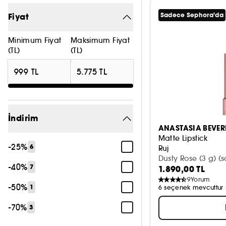
Fiyat
Sadece Sephora'da
Minimum Fiyat
Maksimum Fiyat
(TL)
(TL)
İndirim
ANASTASIA BEVERL
Matte Lipstick
-25%
6
Ruj
Dusty Rose (3 g) (s
-40%
7
1.890,00 TL
9
Yorum
-50%
1
6 seçenek mevcuttur
-70%
3