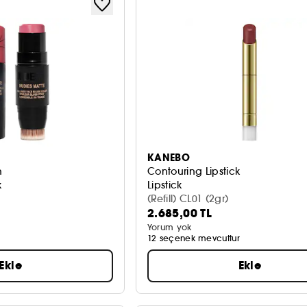
KANEBO
h
Contouring Lipstick
k
Lipstick
(Refill) CL01 (2gr)
2.685,00 TL
Yorum yok
12 seçenek mevcuttur
Ekle
Ekle