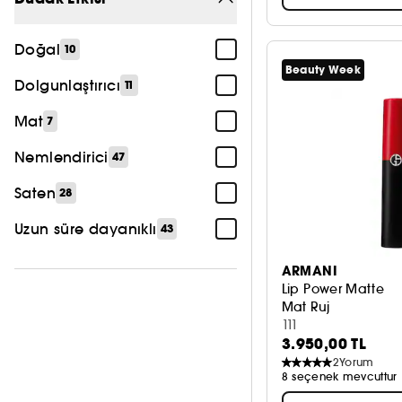
Siyah
3
Daha fazla gör
Doğal
10
Beauty Week
Dolgunlaştırıcı
11
Mat
7
Nemlendirici
47
Saten
28
Uzun süre dayanıklı
43
ARMANI
Lip Power Matte
Mat Ruj
111
3.950,00 TL
2
Yorum
8 seçenek mevcuttur