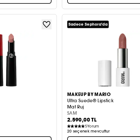
Sadece Sephora'da
MAKEUP BY MARIO
Ultra Suede® Lipstick
Mat Ruj
SAM
2.590,00 TL
5
Yorum
20 seçenek mevcuttur