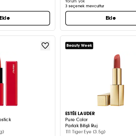
Yorum yok
3 seçenek mevcuttur
Ekle
Ekle
Beauty Week
ESTÉE LAUDER
pstick
Pure Color
Parlak Bitişli Ruj
g)
111 Tiger Eye (3.5g)