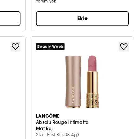
Yorum yok
Ekle
Beauty Week
LANCÔME
Absolu Rouge Intimatte
Mat Ruj
215 - First Kiss (3.4g)