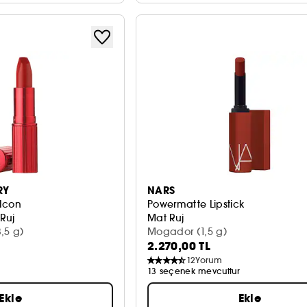
RY
NARS
Icon
Powermatte Lipstick
 Ruj
Mat Ruj
,5 g)
Mogador (1,5 g)
2.270,00 TL
12
Yorum
13 seçenek mevcuttur
Ekle
Ekle