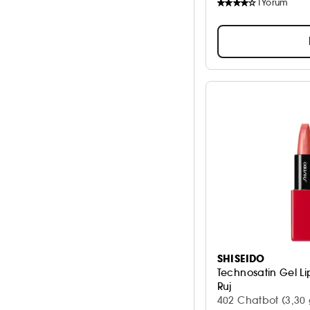
1
Yorum
SHISEIDO
Technosatin Gel Li
Ruj
402 Chatbot (3,30 