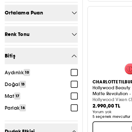
Ortalama Puan
5/5
9
Renk Tonu
4/5
47
Bej
56
3/5
66
Bitiş
Çoklu
4
2/5
70
Aydınlık
10
Kahverengi
50
1/5
70
CHARLOTTE TILBU
Doğal
13
Kırmızı
72
Hollywood Beauty 
Matte Revolution -
Mat
17
Mavi
2
Hollywood Vixen (3
2.990,00 TL
Parlak
16
Mor
37
Yorum yok
5 seçenek mevcuttur
Pembe
75
Dudak Etkisi