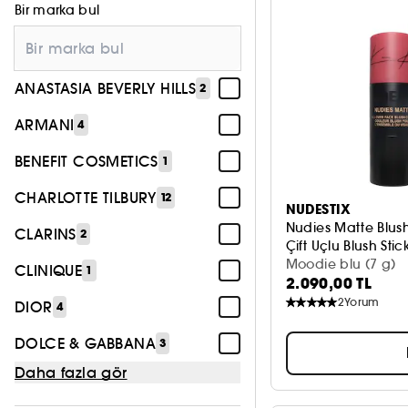
Bir marka bul
ANASTASIA BEVERLY HILLS
2
ARMANI
4
BENEFIT COSMETICS
1
CHARLOTTE TILBURY
12
NUDESTIX
Nudies Matte Blus
CLARINS
2
Çift Uçlu Blush Stic
Moodie blu (7 g)
CLINIQUE
1
2.090,00 TL
2
Yorum
DIOR
4
DOLCE & GABBANA
3
Daha fazla gör