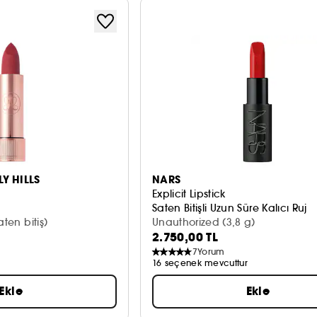
Y HILLS
NARS
Explicit Lipstick
Saten Bitişli Uzun Süre Kalıcı Ruj
aten bitiş)
Unauthorized (3,8 g)
2.750,00 TL
7
Yorum
16 seçenek mevcuttur
Ekle
Ekle