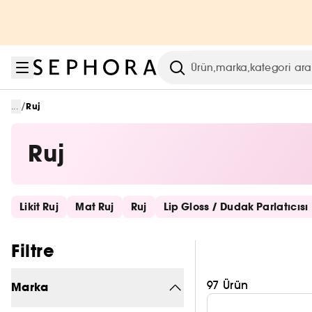
Menüye git
Ana içeriğe git
Alt bilgiye git
Arama
/
...
Ruj
Ruj
Hızlı bağlantıları atla
Likit Ruj
Mat Ruj
Ruj
Lip Gloss / Dudak Parlatıcısı
Filtreleri atla
Filtre
97 Ürün
Marka