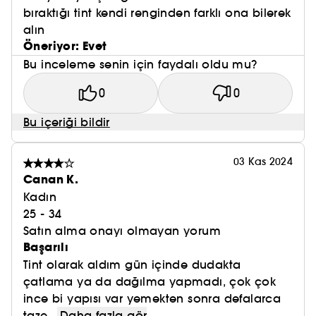
bıraktığı tint kendi renginden farklı ona bilerek
alın
Öneriyor: Evet
Bu inceleme senin için faydalı oldu mu?
0
0
Bu içeriği bildir
03 Kas 2024
Canan K.
Kadın
25 - 34
Satın alma onayı olmayan yorum
Başarılı
Tint olarak aldım gün içinde dudakta
çatlama ya da dağılma yapmadı, çok çok
ince bi yapısı var yemekten sonra defalarca
taze...
Daha fazla gör