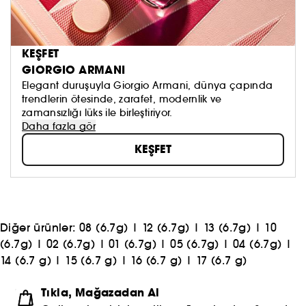
KEŞFET
GIORGIO ARMANI
Elegant duruşuyla Giorgio Armani, dünya çapında
trendlerin ötesinde, zarafet, modernlik ve
zamansızlığı lüks ile birleştiriyor.
Daha fazla gör
KEŞFET
Diğer ürünler:
08 (6.7g)
|
12 (6.7g)
|
13 (6.7g)
|
10
(6.7g)
|
02 (6.7g)
|
01 (6.7g)
|
05 (6.7g)
|
04 (6.7g)
|
14 (6.7 g)
|
15 (6.7 g)
|
16 (6.7 g)
|
17 (6.7 g)
Tıkla, Mağazadan Al