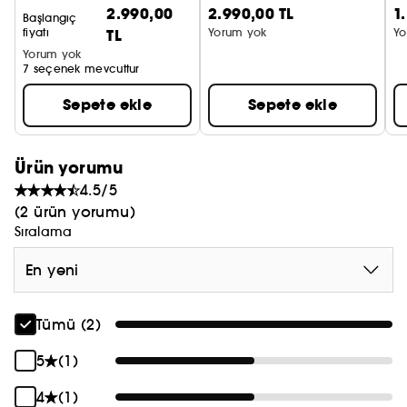
transfer sağlayan etki
2.990,00
2.990,00 TL
1
Şekillendirici kaş kalemi
Likit eyeliner
Başlangıç
fiyatı
TL
Yorum yok
Yo
Yorum yok
7 seçenek mevcuttur
Sepete ekle
Sepete ekle
Ürün yorumu
4.5/5
(2 ürün yorumu)
Sıralama
En yeni
Tümü (2)
5
(1)
4
(1)