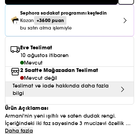
Nemlendirici Bakım
Maske
Okyanus Esansı
Karma ve Yağlı Saçlar
CHAMPO
SOL DE JANEIRO
Saç Bakım Setleri
Sephora sadakat programını keşfedin
SUPERGOOP!
Matlaştırıcı Bakım
Cilt & Makyaj Temizleyiciler
Kuru Saç Bakımı
GHD
+3600 puan
Kazan
SUMMER FRIDAYS
GISOU
bu satın alma işlemiyle
Kızarıklık için Bakım
Cilt Bakım Setleri
LE MONDE GOURMAND
ERBORIAN
OUAI
Sıkılaştırıcı ve Lifting Etkili Bakım
Eve Teslimat
OLAPLEX
AMIKA
10 ağustos itibaren
Cilt Tonu Eşitsizliği için Bakım
Mevcut
KÉRASTASE
KAYALI
2 Saatte Mağazadan Teslimat
Gözenek Karşıtı
TANGLE TEEZER
Mevcut değil
LE MONDE GOURMAND
Işıltı Veren Bakım
Teslimat ve iade hakkında daha fazla
GISOU
bilgi
K18
Ürün Açıklaması
Armani'nin yeni ışıltılı ve saten dudak rengi.
KAYALI
İçeriğindeki iki faz sayesinde 3 mucizevi özellik bir
arada: yoğun renk, nemlendirici bakım ve kalıcı
Daha fazla
ARMANI
etki