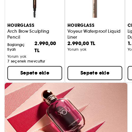
HOURGLASS
HOURGLASS
C
Arch Brow Sculpting
Voyeur Waterproof Liquid
Li
Pencil
Liner
Du
2.990,00
2.990,00 TL
1
Şekillendirici kaş kalemi
Likit eyeliner
Başlangıç
fiyatı
TL
Yorum yok
Yo
Yorum yok
7 seçenek mevcuttur
Sepete ekle
Sepete ekle