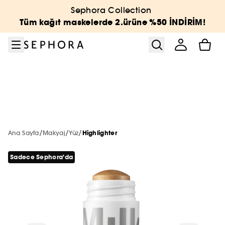
Menüye git
Ana içeriğe git
Alt bilgiye git
Sephora Collection
Sephora Collection
Vücut ve Banyo
Kampanyalar
BEAUTY WEEK
Yeni & Trend
Cilt Bakımı
Markalar
Last Call
Makyaj
Parfüm
Saç
Tüm kağıt maskelerde 2.ürüne %50 İNDİRİM!
Tümünü gör
Tümünü gör
Tümünü gör
Tümünü gör
Tümünü gör
Tümünü gör
Tümünü gör
Tümünü gör
Tümünü gör
Tümünü gör
Tümünü gör
En Yeniler
Öne Çıkanlar
Öne Çıkanlar
Tüm Ürünler
En Yeniler
En Yeniler
2. Ürüne -40% ☀️
En Yeniler
En Yeniler
A'DAN Z'YE MARKALAR
Tümünü Gör
Tümünü gör
YENİ MARKALAR
Makyaj
Makyaj
Özel Setler
Öne Çıkanlar
Çok Satanlar 🔥
Çok Satanlar 🔥
En Yeniler
Çok Satanlar 🔥
Çok Satanlar 🔥
Parfüm
Tümünü gör
En Yeni Markalar
ÖNE ÇIKAN MARKALAR
Cilt Bakımı
Cilt Bakım
Sephora Collection
Sadece Sephora'da
Sadece Sephora'da
Çok Satanlar 🔥
Sadece Sephora'da
Sadece Sephora'da
/
/
/
Ana Sayfa
Makyaj
Yüz
Highlighter
Makyaj
HAUS LABS BY LADY GAGA
Tümünü gör
Tümünü gör
SADECE SEPHORA'DA
Sadece Sephora'da
Parfüm
%25
En Yeniler
THE NEXT BIG THING
Mini & Seyahat Boyu 🧳
Mini & Seyahat Boyu 🧳
Sadece Sephora'da
Mini & Seyahat Boyu 🧳
Mini & Seyahat Boyu 🧳
Cilt Bakımı
LA PRAIRIE
Haus Labs by Lady Gaga
SEPHORA COLLECTION
Tümünü gör
Yüz
Parfüm Setleri
Şampuan & Saç Kremi
K-BEAUTY
%40
Çok Satanlar
Sadece Sephora'da
Mini & Seyahat Boyu 🧳
Gift Finder
Vücut ve Banyo
ONESIZE
Hourglass
BENEFIT
RARE BEAUTY
Saç
Tümünü gör
Tümünü gör
Tümünü gör
Tümünü gör
Trendler
Setler
Kadın Parfüm
Bakım Türü
Saç Aksesuarları
%50
Sosyal Medya Favorileri
Banyo Ve Duş Setleri
HOURGLASS
Glowery
CHARLOTTE TILBURY