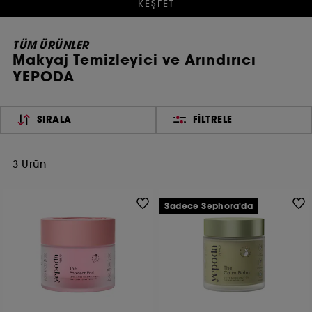
KEŞFET
TÜM ÜRÜNLER
Makyaj Temizleyici ve Arındırıcı
YEPODA
SIRALA
FILTRELE
3 Ürün
Sadece Sephora'da