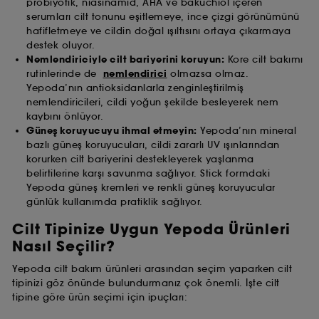
probiyotik, niasinamid, AHA ve bakuchiol içeren
serumları cilt tonunu eşitlemeye, ince çizgi görünümünü
hafifletmeye ve cildin doğal ışıltısını ortaya çıkarmaya
destek oluyor.
Nemlendiriciyle cilt bariyerini koruyun:
Kore cilt bakımı
rutinlerinde de
nemlendirici
olmazsa olmaz.
Yepoda’nın antioksidanlarla zenginleştirilmiş
nemlendiricileri, cildi yoğun şekilde besleyerek nem
kaybını önlüyor.
Güneş koruyucuyu ihmal etmeyin:
Yepoda’nın mineral
bazlı güneş koruyucuları, cildi zararlı UV ışınlarından
korurken cilt bariyerini destekleyerek yaşlanma
belirtilerine karşı savunma sağlıyor. Stick formdaki
Yepoda güneş kremleri ve renkli güneş koruyucular
günlük kullanımda pratiklik sağlıyor.
Cilt Tipinize Uygun Yepoda Ürünleri
Nasıl Seçilir?
Yepoda cilt bakım ürünleri arasından seçim yaparken cilt
tipinizi göz önünde bulundurmanız çok önemli. İşte cilt
tipine göre ürün seçimi için ipuçları: