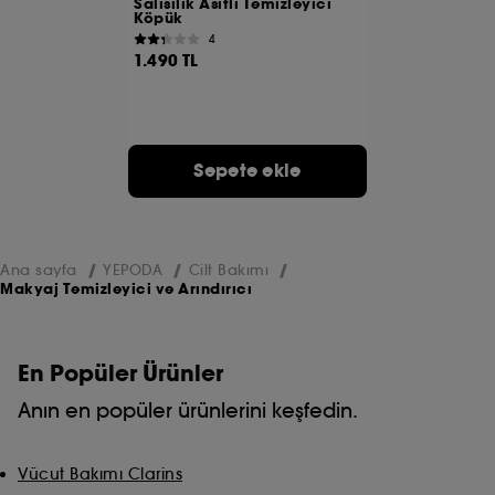
Salisilik Asitli Temizleyici
Köpük
4
1.490 TL
Sepete ekle
Ana sayfa
YEPODA
Cilt Bakımı
Makyaj Temizleyici ve Arındırıcı
En Popüler Ürünler
Anın en popüler ürünlerini keşfedin.
Vücut Bakımı Clarins