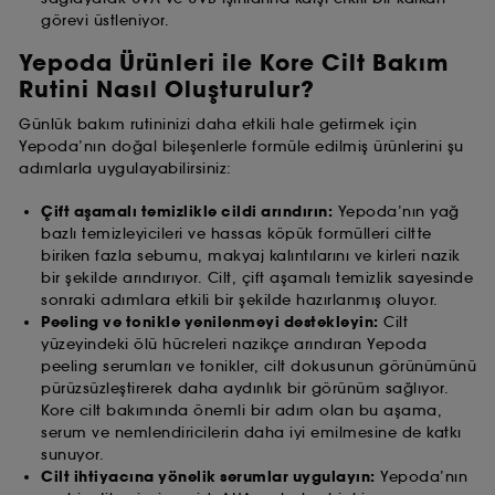
görevi üstleniyor.
Yepoda Ürünleri ile Kore Cilt Bakım
Rutini Nasıl Oluşturulur?
Günlük bakım rutininizi daha etkili hale getirmek için
Yepoda’nın doğal bileşenlerle formüle edilmiş ürünlerini şu
adımlarla uygulayabilirsiniz:
Çift aşamalı temizlikle cildi arındırın:
Yepoda’nın yağ
bazlı temizleyicileri ve hassas köpük formülleri ciltte
biriken fazla sebumu, makyaj kalıntılarını ve kirleri nazik
bir şekilde arındırıyor. Cilt, çift aşamalı temizlik sayesinde
sonraki adımlara etkili bir şekilde hazırlanmış oluyor.
Peeling ve tonikle yenilenmeyi destekleyin:
Cilt
yüzeyindeki ölü hücreleri nazikçe arındıran Yepoda
peeling serumları ve tonikler, cilt dokusunun görünümünü
pürüzsüzleştirerek daha aydınlık bir görünüm sağlıyor.
Kore cilt bakımında önemli bir adım olan bu aşama,
serum ve nemlendiricilerin daha iyi emilmesine de katkı
sunuyor.
Cilt ihtiyacına yönelik serumlar uygulayın:
Yepoda’nın