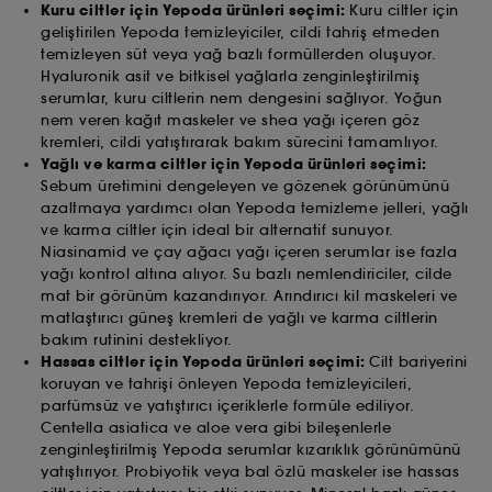
Kuru ciltler için Yepoda ürünleri seçimi:
Kuru ciltler için
geliştirilen Yepoda temizleyiciler, cildi tahriş etmeden
temizleyen süt veya yağ bazlı formüllerden oluşuyor.
Hyaluronik asit ve bitkisel yağlarla zenginleştirilmiş
serumlar, kuru ciltlerin nem dengesini sağlıyor. Yoğun
nem veren kağıt maskeler ve shea yağı içeren göz
kremleri, cildi yatıştırarak bakım sürecini tamamlıyor.
Yağlı ve karma ciltler için Yepoda ürünleri seçimi:
Sebum üretimini dengeleyen ve gözenek görünümünü
azaltmaya yardımcı olan Yepoda temizleme jelleri, yağlı
ve karma ciltler için ideal bir alternatif sunuyor.
Niasinamid ve çay ağacı yağı içeren serumlar ise fazla
yağı kontrol altına alıyor. Su bazlı nemlendiriciler, cilde
mat bir görünüm kazandırıyor. Arındırıcı kil maskeleri ve
matlaştırıcı güneş kremleri de yağlı ve karma ciltlerin
bakım rutinini destekliyor.
Hassas ciltler için Yepoda ürünleri seçimi:
Cilt bariyerini
koruyan ve tahrişi önleyen Yepoda temizleyicileri,
parfümsüz ve yatıştırıcı içeriklerle formüle ediliyor.
Centella asiatica ve aloe vera gibi bileşenlerle
zenginleştirilmiş Yepoda serumlar kızarıklık görünümünü
yatıştırıyor. Probiyotik veya bal özlü maskeler ise hassas