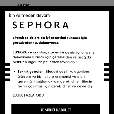
Keşfet
İzin vermeden devam
İade
14 gün içinde iade
Keşfet
Sitemizde sizlere en iyi deneyimi sunmak için
çerezlerden faydalanıyoruz.​
SERVISLER, HIZMET VE KOŞULLAR
SEPHORA ve ortakları, size en iyi çevrimiçi alışveriş
Sephora Mobil Uygulamasını İndir!
deneyimini sunmak için çerezlerden ve aşağıda
belirtilen diğer izleyicilerden faydalanır:​
Teknik çerezler :
Sitedeki çeşitli kategorilere,
ürünlere ve hizmetlere erişmenizi ve sitenin
Yepoda Ürün Çeşitleri
güvenliğini sağlamak için gereklidirler. Sitenin
teknik çalışması için gereklidirler ve devre dışı
Yepoda, cilt bakımında doğallığı öne çıkardığı yenilikçi
bırakılamazlar.​
ürünleriyle güzellik rutinlerini yeniden şekillendiriyor!
DAHA FAZLA OKU
Cildinizin ihtiyacına yönelik özel formüllerle geliştirilen
Kişiselleştirme çerezleri
:
Tercihlerinize en uygun
Yepoda ürünleri, cilde doğal bir dokunuş sunuyor. Temiz
ürün, hizmet ve içeriği önererek size gelişmiş ve
içerik prensibiyle üretilen bu ürünler, ciltte hassasiyet
TÜMÜNÜ KABUL ET
kişiselleştirilmiş bir deneyimin yanı sıra profilinize