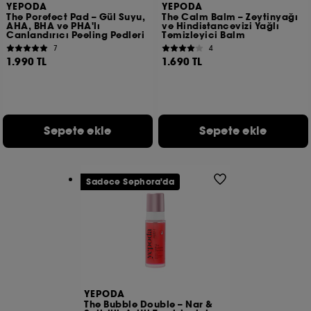
YEPODA
YEPODA
The Porefect Pad – Gül Suyu,
The Calm Balm – Zeytinyağı
AHA, BHA ve PHA'lı
ve Hindistancevizi Yağlı
Canlandırıcı Peeling Pedleri
Temizleyici Balm
7
4
1.990 TL
1.690 TL
Sepete ekle
Sepete ekle
Sadece Sephora'da
YEPODA
The Bubble Double – Nar &