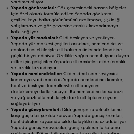
yardımcı oluyor.
reddet" seçeneklerinden faydalanabilirsiniz. Onayınızı
Yepoda göz kremleri:
Göz çevresindeki hassas bölgeler
istediğiniz zaman geri çekebilirsiniz. Kullanılan
için özel olarak formüle edilen Yepoda göz kremi
çerezler hakkında daha fazla bilgi almak istiyorsanız
çeşitleri koyu halka görünümünü azaltmaya, şişkinliği
buraya tıklayınız.
yatıştırmaya ve göz çevresine canlılık kazandırmaya
katkı sağlıyor.
Yepoda yüz maskeleri:
Cildi besleyen ve yenileyen
Yepoda yüz maskesi çeşitleri arındırıcı, nemlendirici ve
canlandırıcı etkileriyle cilt bakım rutinlerinde kendisine
güçlü bir yer ediniyor. Özellikle yoğun nem ihtiyacı duyan
ciltler için geliştirilen Yepoda cilt maskeleri cilde ferahlık
ve tazelik kazandırıyor.
Yepoda nemlendiriciler:
Cildin ideal nem seviyesini
korumaya yardımcı olan Yepoda nemlendirici kremler,
hafif ve besleyici formülleriyle cilt bariyerini
desteklemeye katkı sunuyor. Bu nemlendiriciler su bazlı
ve yağ bazlı alternatifleriyle farklı cilt tiplerine uyum
sağlayabiliyor.
Yepoda güneş kremleri:
Cildi güneşin zararlı etkilerine
karşı güçlü bir şekilde koruyan Yepoda güneş kremleri,
hafif dokuları sayesinde cilde kolaylıkla nüfuz edebiliyor.
Yepoda güneş koruyucular, geniş spektrumlu koruma
sağlayarak UVA ve UVB ışınlarına karşı etkili bir kalkan