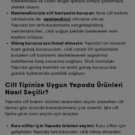
hafifletmeye ve cildin doğal ışıltısını ortaya çıkarmaya
destek oluyor.
Nemlendiriciyle cilt bariyerini koruyun:
Kore cilt bakımı
rutinlerinde de
nemlendirici
olmazsa olmaz.
Yepoda’nın antioksidanlarla zenginleştirilmiş
nemlendiricileri, cildi yoğun şekilde besleyerek nem
kaybını önlüyor.
Güneş koruyucuyu ihmal etmeyin:
Yepoda’nın mineral
bazlı güneş koruyucuları, cildi zararlı UV ışınlarından
korurken cilt bariyerini destekleyerek yaşlanma
belirtilerine karşı savunma sağlıyor. Stick formdaki
Yepoda güneş kremleri ve renkli güneş koruyucular
günlük kullanımda pratiklik sağlıyor.
Cilt Tipinize Uygun Yepoda Ürünleri
Nasıl Seçilir?
Yepoda cilt bakım ürünleri arasından seçim yaparken cilt
tipinizi göz önünde bulundurmanız çok önemli. İşte cilt
tipine göre ürün seçimi için ipuçları:
Kuru ciltler için Yepoda ürünleri seçimi:
Kuru ciltler için
geliştirilen Yepoda temizleyiciler, cildi tahriş etmeden