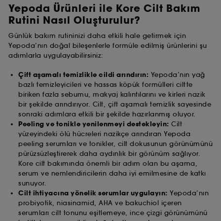
Yepoda Ürünleri ile Kore Cilt Bakım
Rutini Nasıl Oluşturulur?
Günlük bakım rutininizi daha etkili hale getirmek için
Yepoda’nın doğal bileşenlerle formüle edilmiş ürünlerini şu
adımlarla uygulayabilirsiniz:
Çift aşamalı temizlikle cildi arındırın:
Yepoda’nın yağ
bazlı temizleyicileri ve hassas köpük formülleri ciltte
biriken fazla sebumu, makyaj kalıntılarını ve kirleri nazik
bir şekilde arındırıyor. Cilt, çift aşamalı temizlik sayesinde
sonraki adımlara etkili bir şekilde hazırlanmış oluyor.
Peeling ve tonikle yenilenmeyi destekleyin:
Cilt
yüzeyindeki ölü hücreleri nazikçe arındıran Yepoda
peeling serumları ve tonikler, cilt dokusunun görünümünü
pürüzsüzleştirerek daha aydınlık bir görünüm sağlıyor.
Kore cilt bakımında önemli bir adım olan bu aşama,
serum ve nemlendiricilerin daha iyi emilmesine de katkı
sunuyor.
Cilt ihtiyacına yönelik serumlar uygulayın:
Yepoda’nın
probiyotik, niasinamid, AHA ve bakuchiol içeren
serumları cilt tonunu eşitlemeye, ince çizgi görünümünü