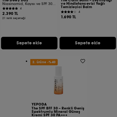
The Dewy Day
The Calm Balm – Zeytinyağı
ve Hindistancevizi Yağlı
Niasinamid, Kayısı ve SPF 30 İçeren Cushion Fondöten
Temizleyici Balm
4
4
2.390 TL
1.690 TL
21 renk seçeneği​
Sepete ekle
Sepete ekle
2. ürüne -%40
YEPODA
The SPF BFF 30 – Renkli Geniş
Spektrumlu Mineral Güneş
Kremi SPF 30 PA+++