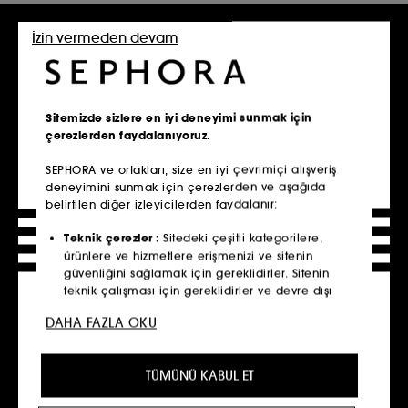
İade
İzin vermeden devam
14 gün içinde iade
Keşfet
Sitemizde sizlere en iyi deneyimi sunmak için
SERVISLER, HIZMET VE KOŞULLAR
çerezlerden faydalanıyoruz.​
Sephora Mobil Uygulamasını İndir!
SEPHORA ve ortakları, size en iyi çevrimiçi alışveriş
deneyimini sunmak için çerezlerden ve aşağıda
belirtilen diğer izleyicilerden faydalanır:​
Teknik çerezler :
Sitedeki çeşitli kategorilere,
Yepoda Ürün Çeşitleri
ürünlere ve hizmetlere erişmenizi ve sitenin
güvenliğini sağlamak için gereklidirler. Sitenin
Yepoda, cilt bakımında doğallığı öne çıkardığı yenilikçi
teknik çalışması için gereklidirler ve devre dışı
ürünleriyle güzellik rutinlerini yeniden şekillendiriyor!
bırakılamazlar.​
Cildinizin ihtiyacına yönelik özel formüllerle geliştirilen
DAHA FAZLA OKU
Yepoda ürünleri, cilde doğal bir dokunuş sunuyor. Temiz
Kişiselleştirme çerezleri
:
Tercihlerinize en uygun
içerik prensibiyle üretilen bu ürünler, ciltte hassasiyet
ürün, hizmet ve içeriği önererek size gelişmiş ve
yaratmadan etkili sonuçlar vadediyor. Siz de arzuladığınız
TÜMÜNÜ KABUL ET
kişiselleştirilmiş bir deneyimin yanı sıra profilinize
cilt görünümüne kavuşmanıza yardımcı olacak bakım
özel promosyon teklifleri sunmamıza yardımcı