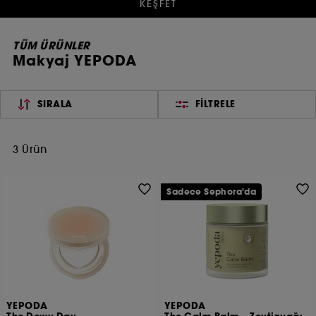
KEŞFET
TÜM ÜRÜNLER
Makyaj YEPODA
SIRALA
FILTRELE
3 Ürün
Sadece Sephora'da
YEPODA
YEPODA