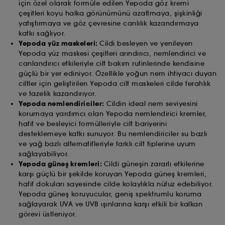
için özel olarak formüle edilen Yepoda göz kremi
istediğiniz zaman geri çekebilirsiniz. Kullanılan
çeşitleri koyu halka görünümünü azaltmaya, şişkinliği
çerezler hakkında daha fazla bilgi almak istiyorsanız
yatıştırmaya ve göz çevresine canlılık kazandırmaya
buraya tıklayınız.
katkı sağlıyor.
Yepoda yüz maskeleri:
Cildi besleyen ve yenileyen
Yepoda yüz maskesi çeşitleri arındırıcı, nemlendirici ve
canlandırıcı etkileriyle cilt bakım rutinlerinde kendisine
güçlü bir yer ediniyor. Özellikle yoğun nem ihtiyacı duyan
ciltler için geliştirilen Yepoda cilt maskeleri cilde ferahlık
ve tazelik kazandırıyor.
Yepoda nemlendiriciler:
Cildin ideal nem seviyesini
korumaya yardımcı olan Yepoda nemlendirici kremler,
hafif ve besleyici formülleriyle cilt bariyerini
desteklemeye katkı sunuyor. Bu nemlendiriciler su bazlı
ve yağ bazlı alternatifleriyle farklı cilt tiplerine uyum
sağlayabiliyor.
Yepoda güneş kremleri:
Cildi güneşin zararlı etkilerine
karşı güçlü bir şekilde koruyan Yepoda güneş kremleri,
hafif dokuları sayesinde cilde kolaylıkla nüfuz edebiliyor.
Yepoda güneş koruyucular, geniş spektrumlu koruma
sağlayarak UVA ve UVB ışınlarına karşı etkili bir kalkan
görevi üstleniyor.