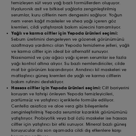
temizleyen süt veya yağ bazlı formüllerden oluşuyor.
Hyaluronik asit ve bitkisel yağlarla zenginleştirilmiş
serumlar, kuru ciltlerin nem dengesini sağlıyor. Yoğun
nem veren kağıt maskeler ve shea yağı içeren göz
kremleri, cildi yatıştırarak bakım sürecini tamamlıyor.
Yağlı ve karma ciltler için Yepoda ürünleri seçimi:
Sebum üretimini dengeleyen ve gözenek görünümünü
azaltmaya yardımcı olan Yepoda temizleme jelleri, yağlı
ve karma ciltler için ideal bir alternatif sunuyor.
Niasinamid ve çay ağacı yağı içeren serumlar ise fazla
yağı kontrol altına alıyor. Su bazlı nemlendiriciler, cilde
mat bir görünüm kazandırıyor. Arındırıcı kil maskeleri ve
matlaştırıcı güneş kremleri de yağlı ve karma ciltlerin
bakım rutinini destekliyor.
Hassas ciltler için Yepoda ürünleri seçimi:
Cilt bariyerini
koruyan ve tahrişi önleyen Yepoda temizleyicileri,
parfümsüz ve yatıştırıcı içeriklerle formüle ediliyor.
Centella asiatica ve aloe vera gibi bileşenlerle
zenginleştirilmiş Yepoda serumlar kızarıklık görünümünü
yatıştırıyor. Probiyotik veya bal özlü maskeler ise hassas
ciltler için yatıştırıcı bir etki sunuyor. Mineral bazlı güneş
koruyucular da son aşamada cildi dış etkenlere karşı