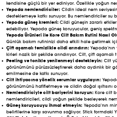
kendisine güçlü bir yer ediniyor. Özellikle yoğun nem 
Yepoda nemlendiriciler:
Cildin ideal nem seviyesin
desteklemeye katkı sunuyor. Bu nemlendiriciler su bazl
Yepoda güneş kremleri:
Cildi güneşin zararlı etkil
edebiliyor. Yepoda güneş koruyucular, geniş spektrum
Yepoda Ürünleri ile Kore Cilt Bakım Rutini Nasıl Ol
Günlük bakım rutininizi daha etkili hale getirmek iç
Çift aşamalı temizlikle cildi arındırın:
Yepoda’nın ya
kirleri nazik bir şekilde arındırıyor. Cilt, çift aşama
Peeling ve tonikle yenilenmeyi destekleyin:
Cilt y
görünümünü pürüzsüzleştirerek daha aydınlık bir g
emilmesine de katkı sunuyor.
Cilt ihtiyacına yönelik serumlar uygulayın:
Yepoda’
görünümünü hafifletmeye ve cildin doğal ışıltısını 
Nemlendiriciyle cilt bariyerini koruyun:
Kore cilt 
nemlendiricileri, cildi yoğun şekilde besleyerek ne
Güneş koruyucuyu ihmal etmeyin:
Yepoda’nın miner
belirtilerine karşı savunma sağlıyor. Stick formdaki