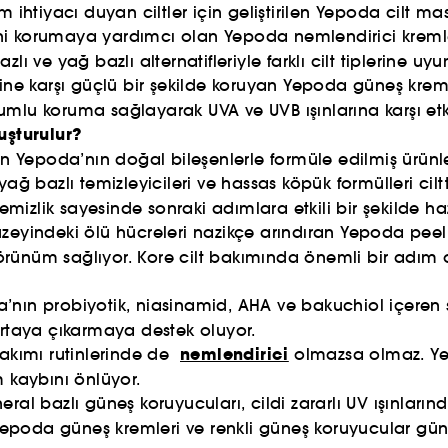
ihtiyacı duyan ciltler için geliştirilen Yepoda cilt mask
i korumaya yardımcı olan Yepoda nemlendirici kremler, h
ı ve yağ bazlı alternatifleriyle farklı cilt tiplerine uy
erine karşı güçlü bir şekilde koruyan Yepoda güneş kreml
lu koruma sağlayarak UVA ve UVB ışınlarına karşı etkil
uşturulur?
in Yepoda’nın doğal bileşenlerle formüle edilmiş ürünle
ğ bazlı temizleyicileri ve hassas köpük formülleri ciltt
lı temizlik sayesinde sonraki adımlara etkili bir şekilde h
üzeyindeki ölü hücreleri nazikçe arındıran Yepoda peeli
örünüm sağlıyor. Kore cilt bakımında önemli bir adım 
nın probiyotik, niasinamid, AHA ve bakuchiol içeren se
ortaya çıkarmaya destek oluyor.
nemlendirici
bakımı rutinlerinde de
olmazsa olmaz. Yep
m kaybını önlüyor.
al bazlı güneş koruyucuları, cildi zararlı UV ışınların
 Yepoda güneş kremleri ve renkli güneş koruyucular günl