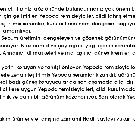
 cilt tipinizi göz önünde bulundurmanız çok önemli. İşt
er için geliştirilen Yepoda temizleyiciler, cildi tahriş 
nleştirilmiş serumlar, kuru ciltlerin nem dengesini sağ
ni tamamlıyor.
:
Sebum üretimini dengeleyen ve gözenek görünümün
tif sunuyor. Niasinamid ve çay ağacı yağı içeren serumlar 
Arındırıcı kil maskeleri ve matlaştırıcı güneş kremleri d
riyerini koruyan ve tahrişi önleyen Yepoda temizleyicileri
lerle zenginleştirilmiş Yepoda serumlar kızarıklık görün
 Mineral bazlı güneş koruyucular da son aşamada cildi dış
 ciltlere uygun Yepoda temizleyicileri, cildi kurutmada
ydınlık ve canlı bir görünüm kazandırıyor. Son olarak Ye
bakım ürünleriyle tanışma zamanı! Hadi, sayfayı yukarı k