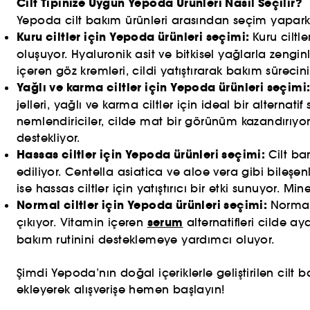
Cilt Tipinize Uygun Yepoda Ürünleri Nasıl Seçilir?
Yepoda cilt bakım ürünleri arasından seçim yaparken
Kuru ciltler için Yepoda ürünleri seçimi:
Kuru ciltl
oluşuyor. Hyaluronik asit ve bitkisel yağlarla zengi
içeren göz kremleri, cildi yatıştırarak bakım süreci
Yağlı ve karma ciltler için Yepoda ürünleri seçimi
jelleri, yağlı ve karma ciltler için ideal bir alterna
nemlendiriciler, cilde mat bir görünüm kazandırıyor. 
destekliyor.
Hassas ciltler için Yepoda ürünleri seçimi:
Cilt ba
ediliyor. Centella asiatica ve aloe vera gibi bileşen
ise hassas ciltler için yatıştırıcı bir etki sunuyor.
Normal ciltler için Yepoda ürünleri seçimi:
Normal
serum
çıkıyor. Vitamin içeren
alternatifleri cilde a
bakım rutinini desteklemeye yardımcı oluyor.
Şimdi Yepoda’nın doğal içeriklerle geliştirilen cilt 
ekleyerek alışverişe hemen başlayın!