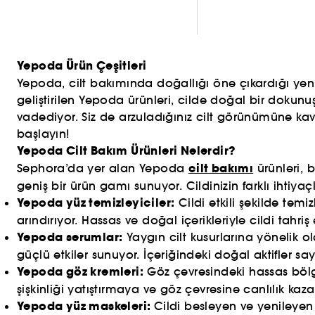
Yepoda Ürün Çeşitleri
Yepoda, cilt bakımında doğallığı öne çıkardığı yenilik
geliştirilen Yepoda ürünleri, cilde doğal bir dokunuş
vadediyor. Siz de arzuladığınız cilt görünümüne k
başlayın!
Yepoda Cilt Bakım Ürünleri Nelerdir?
cilt bakımı
Sephora’da yer alan Yepoda
ürünleri, 
geniş bir ürün gamı sunuyor. Cildinizin farklı ihtiya
Yepoda yüz temizleyiciler:
Cildi etkili şekilde temi
arındırıyor. Hassas ve doğal içerikleriyle cildi tah
Yepoda serumlar:
Yaygın cilt kusurlarına yönelik o
güçlü etkiler sunuyor. İçeriğindeki doğal aktifler
Yepoda göz kremleri:
Göz çevresindeki hassas bölg
şişkinliği yatıştırmaya ve göz çevresine canlılık kaz
Yepoda yüz maskeleri:
Cildi besleyen ve yenileyen 