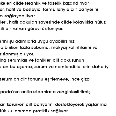
eleri cilde ferahlık ve tazelik kazandırıyor.
afif ve besleyici formülleriyle cilt bariyerini
um sağlayabiliyor.
eri, hafif dokuları sayesinde cilde kolaylıkla nüfuz
i bir kalkan görevi üstleniyor.
rini şu adımlarla uygulayabilirsiniz:
e biriken fazla sebumu, makyaj kalıntılarını ve
azırlanmış oluyor.
ng serumları ve tonikler, cilt dokusunun
olan bu aşama, serum ve nemlendiricilerin daha iyi
rumları cilt tonunu eşitlemeye, ince çizgi
oda’nın antioksidanlarla zenginleştirilmiş
dan korurken cilt bariyerini destekleyerek yaşlanma
ük kullanımda pratiklik sağlıyor.