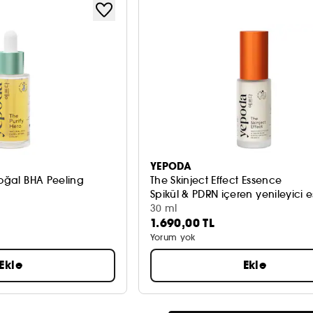
YEPODA
Doğal BHA Peeling
The Skinject Effect Essence
Spikül & PDRN içeren yenileyici 
30 ml
1.690,00 TL
Yorum yok
Ekle
Ekle