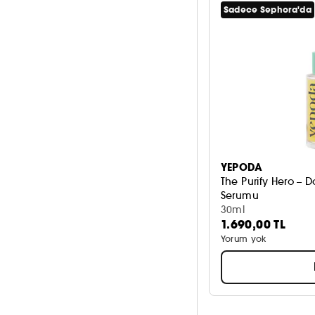
Sadece Sephora'da
YEPODA
The Purify Hero – 
Serumu
30ml
1.690,00 TL
Yorum yok