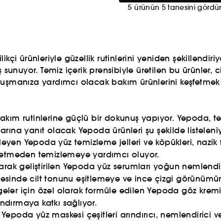
5 ürünün 5 tanesini gördü
çi ürünleriyle güzellik rutinlerini yeniden şekillendiriy
 sunuyor. Temiz içerik prensibiyle üretilen bu ürünler, 
avuşmanıza yardımcı olacak bakım ürünlerini keşfetmek
bakım rutinlerine güçlü bir dokunuş yapıyor. Yepoda, te
çlarına yanıt olacak Yepoda ürünleri şu şekilde listeleni
zleyen Yepoda yüz temizleme jelleri ve köpükleri, nazik f
riş etmeden temizlemeye yardımcı oluyor.
larak geliştirilen Yepoda yüz serumları yoğun nemlendi
 sayesinde cilt tonunu eşitlemeye ve ince çizgi görünü
eler için özel olarak formüle edilen Yepoda göz krem
andırmaya katkı sağlıyor.
Yepoda yüz maskesi çeşitleri arındırıcı, nemlendirici ve 