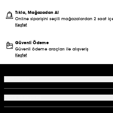
Tıkla, Mağazadan Al
Online siparişini seçili mağazalardan 2 saat içe
Keşfet
Güvenli Ödeme
Güvenli ödeme araçları ile alışveriş
Keşfet
Hakkımızda
Mağazalar
Profil Bilgilerim
Üyelik Sözleşmesi
Siparişlerim
Sephora Kart
Genel Şartlar ve Koşullar
Kampanyalar
Çerez Aydınlatma Metni