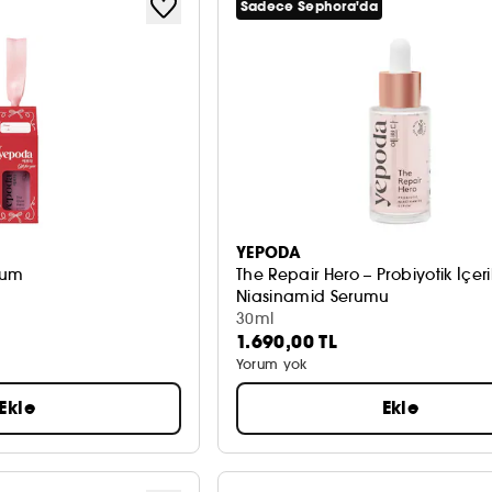
Sadece Sephora'da
YEPODA
rum
The Repair Hero – Probiyotik İçerik
Niasinamid Serumu
30ml
1.690,00 TL
Yorum yok
Ekle
Ekle