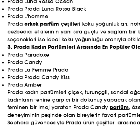
Prada Luna Rossa Ocean
Prada Prada Luna Rossa Black
Prada L'homme
erkek parfüm
Prada
çeşitleri koku yoğunlukları, not
cezbedici etkilerinin yanı sıra güçlü ve sağlam bir 
seçenekleri ise ideal koku yoğunluğu oranıyla etkil
3. Prada Kadın Parfümleri Arasında En Popüler Ola
Prada Paradoxe
Prada Candy
Prada La Femme Prada
Prada Prada Candy Kiss
Prada Amber
Prada kadın parfümleri çiçek, turunçgil, sandal ağacı
kadınların tenine çarpıcı bir dokunuş yapacak olan
parfüm
feminen bir imaj yaratan Prada Candy
, öz
deneyiminin peşinde olan bireylerin favori parfüml
Sephora güvencesiyle Prada ürün çeşitleri arasından 