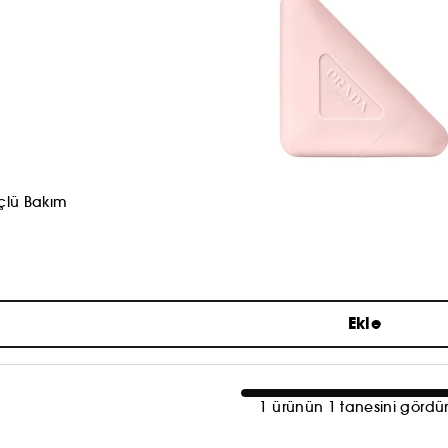
çlü Bakım
Ekle
1 ürünün 1 tanesini gördü