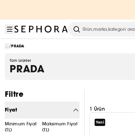
Menüye git
Ana içeriğe git
Alt bilgiye git
Arama
/
...
PRADA
Tüm ürünler
PRADA
Filtreleri atla
Filtre
1 Ürün
Fiyat
Yeni
Minimum Fiyat
Maksimum Fiyat
(TL)
(TL)