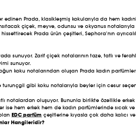
r edinen Prada, klasikleşmiş kokularıyla da hem kadı
 yansıtacak çiçek, meyve, odunsu ve okyanus notalarıyla 
z hissettirecek Prada ürün çeşitleri, Sephora’nın ayrıca
ada sunuyor. Zarif çiçek notalarının taze, tatlı ve ferah
yimi sunuyor.
yoğun koku notalarından oluşan Prada kadın parfümle
 turunçgil gibi koku notalarıyla beyler için cesur seç
atlı notalardan oluşuyor. Bununla birlikte özellikle er
ber ise hem erkek hem de kadın parfümlerinde sıcak ve 
EDC parfüm
 olan
çeşitlerine kıyasla çok daha kalıcı v
nlar Hangileridir?