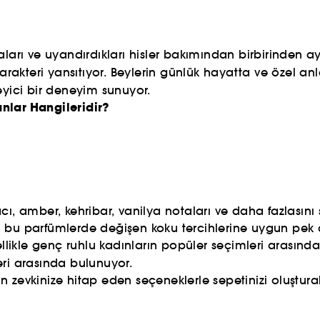
aları ve uyandırdıkları hisler bakımından birbirinden ayr
karakteri yansıtıyor. Beylerin günlük hayatta ve özel a
eyici bir deneyim sunuyor.
nlar Hangileridir?
, amber, kehribar, vanilya notaları ve daha fazlasını şık
 bu parfümlerde değişen koku tercihlerine uygun pek ç
ellikle genç ruhlu kadınların popüler seçimleri arasın
eri arasında bulunuyor.
zevkinize hitap eden seçeneklerle sepetinizi oluşturabil