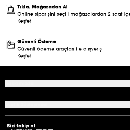
Tıkla, Mağazadan Al
Online siparişini seçili mağazalardan 2 saat içe
Keşfet
Güvenli Ödeme
Güvenli ödeme araçları ile alışveriş
Keşfet
Hakkımızda
Mağazalar
Profil Bilgilerim
Üyelik Sözleşmesi
Siparişlerim
Sephora Kart
Genel Şartlar ve Koşullar
Kampanyalar
Çerez Aydınlatma Metni
E-Hediye Kartı
Bizi takip et
Müşteri Aydınlatma Metni
Sıkça Sorulan Sorular