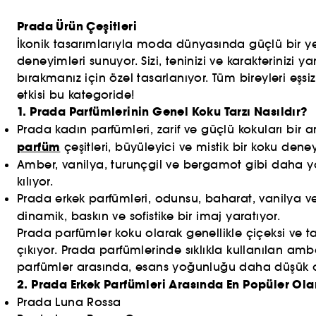
Prada Ürün Çeşitleri
İkonik tasarımlarıyla moda dünyasında güçlü bir ye
deneyimleri sunuyor. Sizi, teninizi ve karakterinizi
bırakmanız için özel tasarlanıyor. Tüm bireyleri eşsi
etkisi bu kategoride!
1. Prada Parfümlerinin Genel Koku Tarzı Nasıldır?
Prada kadın parfümleri, zarif ve güçlü kokuları bir ar
parfüm
çeşitleri, büyüleyici ve mistik bir koku dene
Amber, vanilya, turunçgil ve bergamot gibi daha 
kılıyor.
Prada erkek parfümleri, odunsu, baharat, vanilya ve
dinamik, baskın ve sofistike bir imaj yaratıyor.
Prada parfümler koku olarak genellikle çiçeksi ve t
çıkıyor. Prada parfümlerinde sıklıkla kullanılan am
parfümler arasında, esans yoğunluğu daha düşük
2. Prada Erkek Parfümleri Arasında En Popüler Ola
Prada Luna Rossa