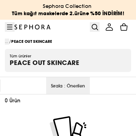
Menüye git
Ana içeriğe git
Alt bilgiye git
Sephora Collection
Tüm kağıt maskelerde 2.ürüne %50 İNDİRİM!
/
...
PEACE OUT SKINCARE
Tüm ürünler
PEACE OUT SKINCARE
Sırala :
Önerilen
0 Ürün