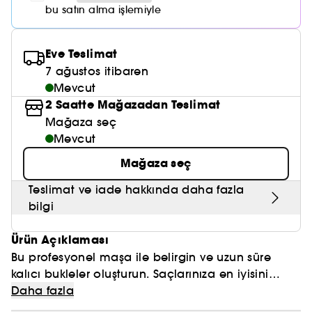
Nemlendirici Bakım
Maske
Okyanus Esansı
Karma ve Yağlı Saçlar
bu satın alma işlemiyle
CHAMPO
SOL DE JANEIRO
Saç Bakım Setleri
SUPERGOOP!
Matlaştırıcı Bakım
Cilt & Makyaj Temizleyiciler
Kuru Saç Bakımı
GHD
SUMMER FRIDAYS
Eve Teslimat
GISOU
Kızarıklık için Bakım
7 ağustos itibaren
Cilt Bakım Setleri
LE MONDE GOURMAND
ERBORIAN
Mevcut
OUAI
Sıkılaştırıcı ve Lifting Etkili Bakım
2 Saatte Mağazadan Teslimat
OLAPLEX
AMIKA
Mağaza seç
Cilt Tonu Eşitsizliği için Bakım
Mevcut
KÉRASTASE
KAYALI
Gözenek Karşıtı
Mağaza seç
TANGLE TEEZER
LE MONDE GOURMAND
Işıltı Veren Bakım
Teslimat ve iade hakkında daha fazla
GISOU
bilgi
K18
Ürün Açıklaması
Bu profesyonel maşa ile belirgin ve uzun süre
KAYALI
kalıcı bukleler oluşturun. Saçlarınıza en iyisini
sunun; Thin wand ince maşa ile saçınıza nazik
(1) Saç maşa etrafına sarıldıktan sonra.
Daha fazla
ARMANI
(1)
davranarak şekillendirin. 3 saniyede
sıkı bukleler