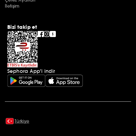
İletişim
Bizi takip et
Sephora App'i indir
Ek açıklamalar
Türkiye