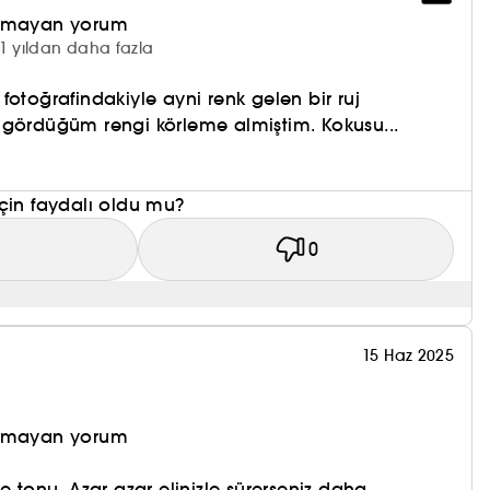
olmayan yorum
1 yıldan daha fazla
te fotoğrafindakiyle ayni renk gelen bir ruj
 gördüğüm rengi körleme almiştim. Kokusu...
çin faydalı oldu mu?
1
0
15 Haz 2025
klar
olmayan yorum
iz gibi konforlu bir bitiş
e tonu. Azar azar elinizle sürerseniz daha