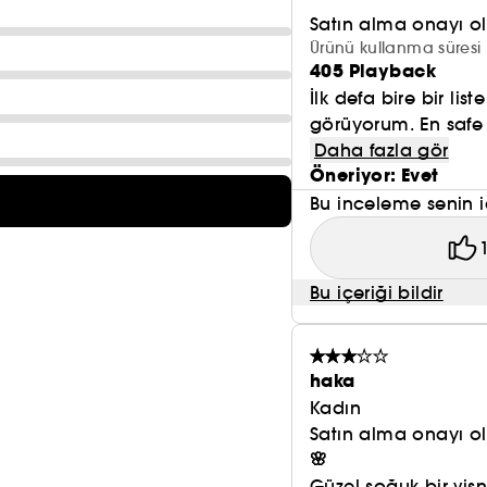
Faydaları
Satın alma onayı 
Ürünü kullanma süresi 
405 Playback

Az kokulu pürüzsüz doku
İlk defa bire bir lis
görüyorum. En safe

Nemlendirici / pürüzsüzleştirici etki
Daha fazla gör
Öneriyor: Evet

E vitamini açısından zengin olduğu bilinmektedir.
Bu inceleme senin i
TEKNO AVANTAJLAR
Bu içeriği bildir
-8 saat kalıcılık, 24 saat nemlendirme
haka
-Yeni özel tasarlanmış şekli ile kontürü belirgin duda
Kadın
Satın alma onayı 
-Stretch-Flex teknolojisi ağırlık yapmadan kendi cildin
🌸
Güzel soğuk bir vişn