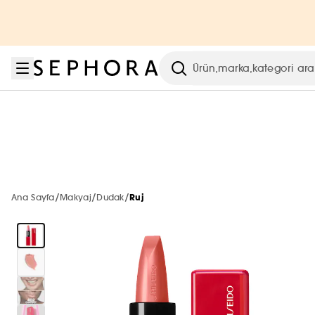
Menüye git
Ana içeriğe git
Alt bilgiye git
Sephora Collection
Vücut ve Banyo
Kampanyalar
Yeni & Trend
Cilt Bakımı
Markalar
Last Call
Makyaj
Parfüm
Saç
Tümünü gör
Tümünü gör
Tümünü gör
Tümünü gör
Tümünü gör
Tümünü gör
Tümünü gör
Tümünü gör
Tümünü gör
Tümünü gör
Arama
En Yeniler
Sephora Collection
Tüm Ürünler
En Yeniler
En Yeniler
2. Ürüne -40% ☀️
En Yeniler
En Yeniler
A'DAN Z'YE MARKALAR
Tümünü Gör
Tümünü gör
YENİ MARKALAR
Makyaj
Özel Setler
Öne Çıkanlar
Çok Satanlar 🔥
Çok Satanlar 🔥
En Yeniler
Çok Satanlar 🔥
Çok Satanlar 🔥
Parfüm
Tümünü gör
En Yeni Markalar
ÖNE ÇIKAN MARKALAR
Parfüm
Sephora Collection
Sadece Sephora'da
Sadece Sephora'da
Çok Satanlar 🔥
Sadece Sephora'da
Sadece Sephora'da
/
/
/
Ana Sayfa
Makyaj
Dudak
Ruj
Makyaj
HAUS LABS BY LADY GAGA
Tümünü gör
Tümünü gör
SADECE SEPHORA'DA
Cilt Bakım
En Yeniler
THE NEXT BIG THING
Mini & Seyahat Boyu 🧳
Mini & Seyahat Boyu 🧳
Sadece Sephora'da
Mini & Seyahat Boyu 🧳
Mini & Seyahat Boyu 🧳
Cilt Bakımı
LA PRAIRIE
Haus Labs by Lady Gaga
SEPHORA COLLECTION
Tümünü gör
Yüz
Parfüm Setleri
Şampuan & Saç Kremi
K-BEAUTY
Saç Bakım
Çok Satanlar
Sadece Sephora'da
Mini & Seyahat Boyu 🧳
Gift Finder
Vücut ve Banyo
ONESIZE
Hourglass
BENEFIT
RARE BEAUTY
Saç
Tümünü gör
Tümünü gör
Tümünü gör
Tümünü gör
Trendler
Setler
Kadın Parfüm
Bakım Türü
Saç Aksesuarları
%20
Sosyal Medya Favorileri
Banyo Ve Duş Setleri
HOURGLASS
Glowery
CHARLOTTE TILBURY