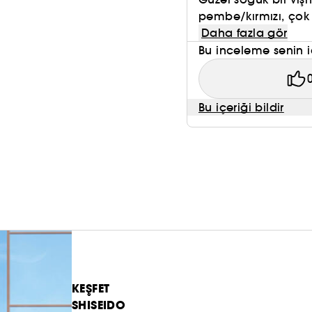
-Geleneksel Japon cilasından ilham alan İkonik Kır
pembe/kırmızı, çok 
Daha fazla gör
-Günlük kullanım için
Bu inceleme senin i
-Gündüzden geceye dönüşüm için
Shiseido'nun uzun süredir bilim ve yenilik tutkusunda
Bu içeriği bildir
zengin tonda.
KEŞFET
SHISEIDO