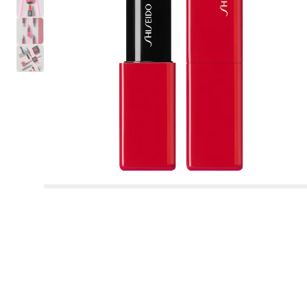
BENEFIT
Fondöten
Kadın Parfüm Seti
Şampuan
LANEIGE
KOSAS
Tümünü gör
Tümünü gör
Tümünü gör
Tümünü gör
Tümünü gör
Makyaj
Göz
Vücut Bakımı
İhtiyaca Göre
%30
Esans/Parfüm
Yüz Bakım Setleri
Tatcha
HUDA BEAUTY
HUDA BEAUTY
Concealer ve Kapatıcı
Erkek Parfüm Seti
Saç Kremi
GLOW RECIPE
GLOWERY
Hot On Social 🔥
Makyaj Seti
Edp Parfüm
Gündüz Kremi
Saç Fırçası ve Tarak
Good Hair Day
RARE BEAUTY
Tümünü gör
Tümünü gör
Tümünü gör
Tümünü gör
Fırça ve Aksesuarlar
Erkek Parfüm
Banyo ve Duş
Saç Şekillendirme
%40
Kaş
Yüz Maskesi
FENTY BEAUTY
Makyaj Bazı & Sabitleyici
Saç Maskesi
AESTURA
AESTURA
Çok Satanlar
Ruj Seti
Edt Parfüm
Gece Kremi
Maşa ve Düzleştirici
DIOR
Ten
Far Paleti
Nemlendirici Krem
Dökülme Karşıtı
TARTE
Tümünü gör
Tümünü gör
Tümünü gör
Tümünü gör
Cilt Bakım
Dudak
Notalarına Göre Parfümler
İhtiyaca Göre
Saç Tipine Göre
%50
Tıraş
Bronzer
Durulanmayan Kremler & Bakımlar
BIODANCE
THE ORDINARY
Kore'den Japonya'ya Cilt Bakımı
Göz Makyaj Seti
Kokulu Vücut Bakımı
Serum
Saç Kurutucu
YVES SAINT LAURENT
Göz
Maskara
Vücut Peelingleri
Nemlendirme & Besleme
MAKEUP BY MARIO
Tüm Ürünler
Edt Parfüm
Vücut Sabunu Ve Duş Jeli̇
Saç Spreyi
Toz Pudra
Serum & Yağ
YEPODA
Tümünü gör
Tümünü gör
Tümünü gör
Tümünü gör
Tümünü gör
Vücut ve Banyo
BIODANCE
%70
Tırnak
Niş Parfüm
Makyaj Temizleyici ve Arındırıcı
Vücut Ürünleri
Saç Bakım Seti
Clean Girl Aesthetic
Katı Parfüm
Göz Çevresi
NARS
Dudak
Far
El Bakımı
Hacim
TOO FACED
Makyaj Aksesuarları
Edp Parfüm
Banyo Bombası
Saç Şekillendirici Krem
BB ve CC Krem
Kuru Şampuan
BEAUTY OF JOSEON
Serum
Ruj
Çiçeksi Parfüm
İnceltici ve Sıkılaştırıcı Bakım
Dalgalı ve Kıvırcık Saçlar
YEPODA
Parfüm
Endişe Odaklı Bakım
Tümünü gör
Saç Bakım
Fırça ve Süngerler
THE ORDINARY
Uygun Fiyatlı Parfüm
Yüz Bakım Ürünleri
Ağız Bakımı
Büyük Boy
Kaş
Eyeliner
Sabun
Güneş Kremi
SUMMER FRIDAYS
Cilt Aksesuarı
Edc Parfüm
Sabun
Allık
Saç Misti
DR.JART+
Günlük Nemlendirici
Lip Gloss / Dudak Parlatıcısı
Baharatlı Parfüm
Yıpranmış Saç Bakımı
BEAUTY OF JOSEON
Saç Parfümü
Dudak Bakımı
Vücut Bakım
SHISEIDO
Makyaj Setleri
Göz Kalemi
Deodorant Ve Roll On
Kıvırcık ve Dalga Belirginleştirme
Tümünü gör
Tümünü gör
Makyaj Temizleme
Endişeye Göre
ERBORIAN
Vücut ve Banyo Aksesuarları
Deodorant
Highlighter
ERBORIAN
Gece Nemlendiricisi
Lip Balm Ve Dudak Nemlendiricisi
Odunsu Parfüm
Boyalı Saç Bakımı
TATCHA
Seyahat Boy Kadın Parfüm
Kaş ve Kirpik Bakımı
Duş ve Banyo Bakım
ESTÉE LAUDER
Far Bazı
Vücut Misti
Parlaklık ve Canlılık
Şampuan
Makyaj Fırçası Seti
GLOW RECIPE
Saç Bakım Aksesuarları
Vücut Sabunu Ve Duş Jeli
Tümünü gör
Tümünü gör
Allık Paleti
Makyaj Aksesuarları
Güneş Bakımı Ve Güneş Kremi
Göz Kremi
Dudak Kalemi
Fresh Parfüm
İnce Telli Saç Bakımı
RITUALS
Vücut ve Banyo Setleri
LANCÔME
Takma Kirpik
Ayak Bakımı
Kepek Önleyici
Maske
BYOMA
Tıraş Jeli ve Tıraş Sonrası Jel
Makyaj Temizleme Suyu
Kırışıklık ve Anti-Aging Bakımı
Kontür
Dudak Bakım
Dudak Bazı & Dolgunlaştırıcı
Pudralı Parfüm
Sarı Saç Bakımı
FENTY HAIR
Kore Cilt Bakımı 🩵
LANEIGE
Besleyici Yağ
Saç Bakım
DRUNK ELEPHANT