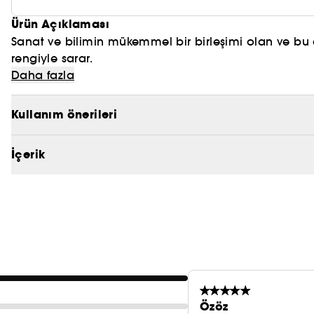
Ürün Açıklaması
Sanat ve bilimin mükemmel bir birleşimi olan ve bu 
rengiyle sarar.
SHISEIDO'nun sezgisel uç tasarımı, dudakları ustaca bir
Daha fazla
kalıcı renk ve maksimum konforla dudakları saran ağır
Kullanım önerileri
Bu besleyici formül, dudakları yumuşatan, pürüzsüz
karışımıyla %68'den fazla cilt bakımı bileşeni içerir.
İçerik
SHISIEIDO’ YA ÖZEL KAPLAMALI PIGMENTLER
Yağ kaplı pigmentler, kolay uygulama sağlar ve uyg
olarak test edilmiştir.
BENIBANA YAĞ KARIŞIMI
Nemlendirici bileşen. Dudakta pürüzsüz, nemli ve bakı
Özöz