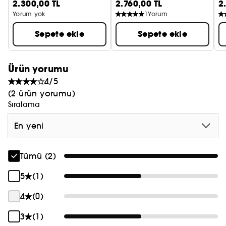
2.300,00 TL
2.760,00 TL
2
Yorum yok
1
Yorum
Sepete ekle
Sepete ekle
Ürün yorumu
4/5
(2 ürün yorumu)
Sıralama
En yeni
Tümü (2)
5
(1)
4
(0)
3
(1)