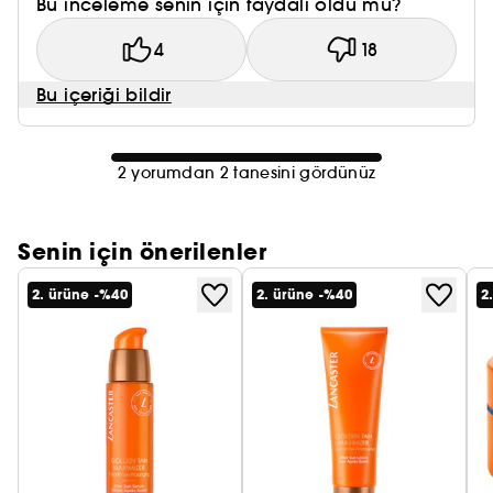
Bu inceleme senin için faydalı oldu mu?
4
18
Bu içeriği bildir
2 yorumdan 2 tanesini gördünüz
Senin için önerilenler
2. ürüne -%40
2. ürüne -%40
2