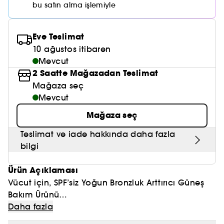
Nemlendirici Bakım
bu satın alma işlemiyle
Maske
Okyanus Esansı
Karma ve Yağlı Saçlar
CHAMPO
SOL DE JANEIRO
Saç Bakım Setleri
SUPERGOOP!
Matlaştırıcı Bakım
Cilt & Makyaj Temizleyiciler
Kuru Saç Bakımı
GHD
Eve Teslimat
SUMMER FRIDAYS
GISOU
Kızarıklık için Bakım
10 ağustos itibaren
Cilt Bakım Setleri
LE MONDE GOURMAND
ERBORIAN
Mevcut
OUAI
Sıkılaştırıcı ve Lifting Etkili Bakım
2 Saatte Mağazadan Teslimat
OLAPLEX
Mağaza seç
AMIKA
Cilt Tonu Eşitsizliği için Bakım
Mevcut
KÉRASTASE
KAYALI
Gözenek Karşıtı
Mağaza seç
TANGLE TEEZER
LE MONDE GOURMAND
Teslimat ve iade hakkında daha fazla
Işıltı Veren Bakım
bilgi
GISOU
Ürün Açıklaması
K18
Vücut için, SPF’siz Yoğun Bronzluk Arttırıcı Güneş
KAYALI
Bakım Ürünü
Bronz veya güneşe alışmış ciltler için önerilir.
Daha fazla
ARMANI
200 ML