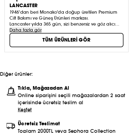
LANCASTER
1946'dan beri Monako'da doğup üretilen Premium
Cilt Bakımı ve Güneş Ürünleri markası.
Lancaster yılda 365 gün, sizi benzersiz ve göz alıcı
kılmak için cildin doğal ışıltısını korur ve açığa çıkarır.
Daha fazla gör
TÜM ÜRÜNLERİ GÖR
Diğer ürünler:
Tıkla, Mağazadan Al
Online siparişini seçili mağazalardan 2 saat
içerisinde ücretsiz teslim al
Keşfet
Ücretsiz Teslimat
Toplam 2000TL veya Sephora Collection