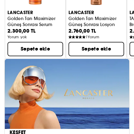
LANCASTER
LANCASTER
L
Golden Tan Maximizer
Golden Tan Maximizer
T
Güneş Sonrası Serum
Güneş Sonrası Losyon
Br
2.300,00 TL
2.760,00 TL
2
Yorum yok
1
Yorum
Sepete ekle
Sepete ekle
KEŞFET