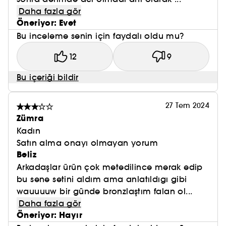
Daha fazla gör
Öneriyor: Evet
Bu inceleme senin için faydalı oldu mu?
12
9
Bu içeriği bildir
27 Tem 2024
Zümra
Kadın
Satın alma onayı olmayan yorum
Beliz
Arkadaşlar ürün çok metedilince merak edip
bu sene setini aldım ama anlatıldıgı gibi
wauuuuw bir günde bronzlaştım falan ol...
Daha fazla gör
Öneriyor: Hayır