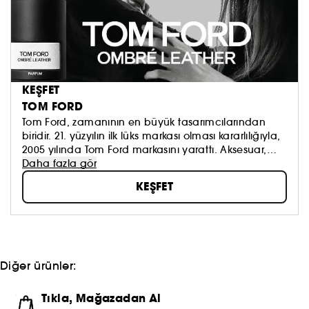
KEŞFET
TOM FORD
Tom Ford, zamanının en büyük tasarımcılarından
biridir. 21. yüzyılın ilk lüks markası olması kararlılığıyla,
2005 yılında Tom Ford markasını yarattı. Aksesuar,
gözlük, güzellik, erkek ve kadın moda
Daha fazla gör
koleksiyonlarının ortak noktası; modern ve tutkulu bir
KEŞFET
zarafete, olağanüstü bir yeteneğe ve kişiselleştirilmiş
kusursuz bir hizmete sahip olmaktır.
Diğer ürünler:
Tıkla, Mağazadan Al