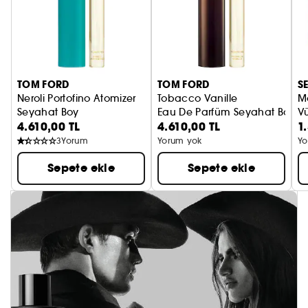
TOM FORD
TOM FORD
S
Neroli Portofino Atomizer
Tobacco Vanille
M
Seyahat Boy
Eau De Parfüm Seyahat Boy
Vü
4.610,00 TL
4.610,00 TL
1
3
Yorum
Yorum yok
Yo
Sepete ekle
Sepete ekle