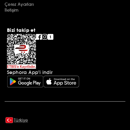
Çerez Ayarları
İletişim
Bizi takip et
Sephora App'i indir
Ek açıklamalar
Türkiye