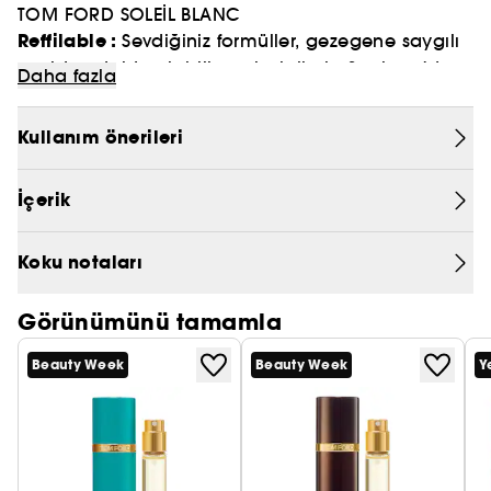
TOM FORD SOLEİL BLANC
PRADA
Reffilable :
Sevdiğiniz formüller, gezegene saygılı
yeniden doldurulabilir ambalajlarla Sephora'da
CHLOÉ
Daha fazla
JEAN PAUL GAULTIER
Kullanım önerileri
İçerik
Koku notaları
Görünümünü tamamla
Beauty Week
Beauty Week
Y