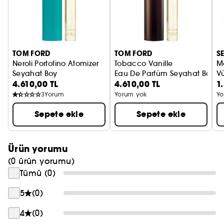
TOM FORD
TOM FORD
S
Neroli Portofino Atomizer
Tobacco Vanille
M
Seyahat Boy
Eau De Parfüm Seyahat Boy
Vü
4.610,00 TL
4.610,00 TL
1
3
Yorum
Yorum yok
Yo
Sepete ekle
Sepete ekle
Ürün yorumu
(0 ürün yorumu)
Tümü (0)
5
(0)
4
(0)