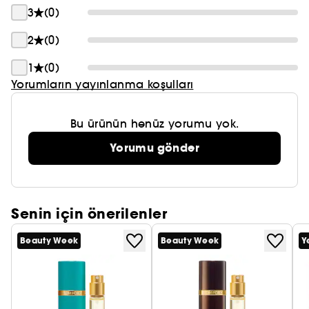
3
(0)
2
(0)
1
(0)
Yorumların yayınlanma koşulları
Bu ürünün henüz yorumu yok.
Yorumu gönder
Senin için önerilenler
Beauty Week
Beauty Week
Y