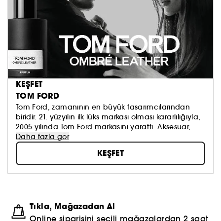
KEŞFET
TOM FORD
Tom Ford, zamanının en büyük tasarımcılarından
biridir. 21. yüzyılın ilk lüks markası olması kararlılığıyla,
2005 yılında Tom Ford markasını yarattı. Aksesuar,
gözlük, güzellik, erkek ve kadın moda
Daha fazla gör
koleksiyonlarının ortak noktası; modern ve tutkulu bir
KEŞFET
zarafete, olağanüstü bir yeteneğe ve kişiselleştirilmiş
kusursuz bir hizmete sahip olmaktır.
Tıkla, Mağazadan Al
Online siparişini seçili mağazalardan 2 saat