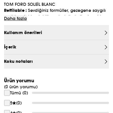
TOM FORD SOLEİL BLANC
PRADA
Reffilable :
Sevdiğiniz formüller, gezegene saygılı
yeniden doldurulabilir ambalajlarla Sephora'da
CHLOÉ
Daha fazla
JEAN PAUL GAULTIER
Kullanım önerileri
İçerik
Koku notaları
Ürün yorumu
(0 ürün yorumu)
Tümü (0)
5
(0)