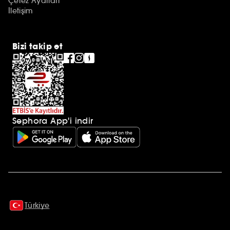
Çerez Ayarları
İletişim
Bizi takip et
Sephora App'i indir
Ek açıklamalar
Türkiye