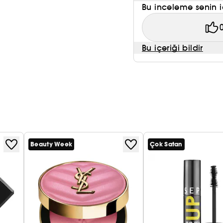
Bu inceleme senin i
Bu içeriği bildir
Beauty Week
Çok Satan