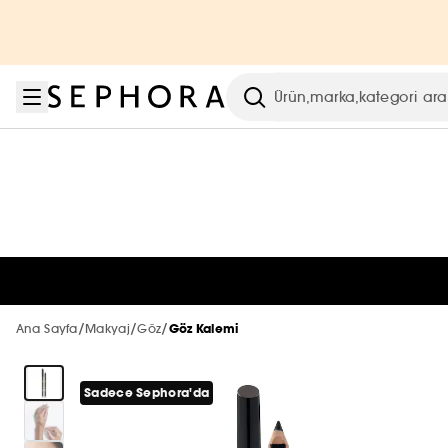
Menüye git
Ana içeriğe git
Alt bilgiye git
Sephora Collection
Vücut ve Banyo
Kampanyalar
BEAUTY WEEK
Yeni & Trend
Cilt Bakımı
Markalar
Last Call
Makyaj
Parfüm
Saç
Tümünü gör
Tümünü gör
Tümünü gör
Tümünü gör
Tümünü gör
Tümünü gör
Tümünü gör
Tümünü gör
Tümünü gör
Tümünü gör
Tümünü gör
Arama
En Yeniler
Öne Çıkanlar
Öne Çıkanlar
Tüm Ürünler
En Yeniler
En Yeniler
2. Ürüne -40% ☀️
En Yeniler
En Yeniler
A'DAN Z'YE MARKALAR
Tümünü Gör
Tümünü gör
YENİ MARKALAR
Makyaj
Makyaj
Özel Setler
Öne Çıkanlar
Çok Satanlar 🔥
Çok Satanlar 🔥
En Yeniler
Çok Satanlar 🔥
Çok Satanlar 🔥
Parfüm
Tümünü gör
En Yeni Markalar
ÖNE ÇIKAN MARKALAR
Cilt Bakımı
Cilt Bakım
Sephora Collection
Sadece Sephora'da
Sadece Sephora'da
Çok Satanlar 🔥
Sadece Sephora'da
Sadece Sephora'da
Makyaj
HAUS LABS BY LADY GAGA
Tümünü gör
Tümünü gör
SADECE SEPHORA'DA
Parfüm
%25
En Yeniler
THE NEXT BIG THING
Mini & Seyahat Boyu 🧳
Mini & Seyahat Boyu 🧳
Sadece Sephora'da
Mini & Seyahat Boyu 🧳
Mini & Seyahat Boyu 🧳
/
/
/
Ana Sayfa
Cilt Bakımı
Makyaj
Göz
Göz Kalemi
LA PRAIRIE
Haus Labs by Lady Gaga
SEPHORA COLLECTION
Tümünü gör
Yüz
Parfüm Setleri
Şampuan & Saç Kremi
K-BEAUTY
%40
Çok Satanlar
Sadece Sephora'da
Mini & Seyahat Boyu 🧳
Gift Finder
Vücut ve Banyo
ONESIZE
Sadece Sephora'da
Hourglass
BENEFIT
RARE BEAUTY
Saç
Tümünü gör
Tümünü gör
Tümünü gör
Tümünü gör
Trendler
Setler
Kadın Parfüm
Bakım Türü
Saç Aksesuarları
%50
Sosyal Medya Favorileri
Banyo Ve Duş Setleri
HOURGLASS
Glowery
CHARLOTTE TILBURY