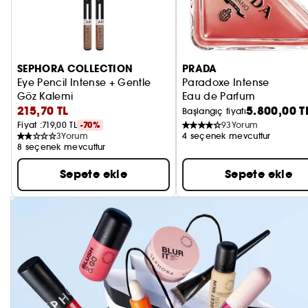
SEPHORA COLLECTION
PRADA
Eye Pencil Intense + Gentle
Paradoxe Intense
Göz Kalemi
Eau de Parfum
215,70 TL
5.800,00 T
Başlangıç fiyatı
Fiyat :
719,00 TL
-70%
93
Yorum
3
Yorum
4 seçenek mevcuttur
8 seçenek mevcuttur
Sepete ekle
Sepete ekle