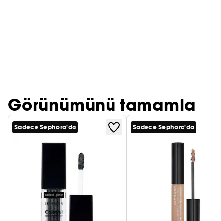
PRADA
CHLOÉ
JEAN PAUL GAULTIER
Görünümünü tamamla
Sadece Sephora'da
Sadece Sephora'da