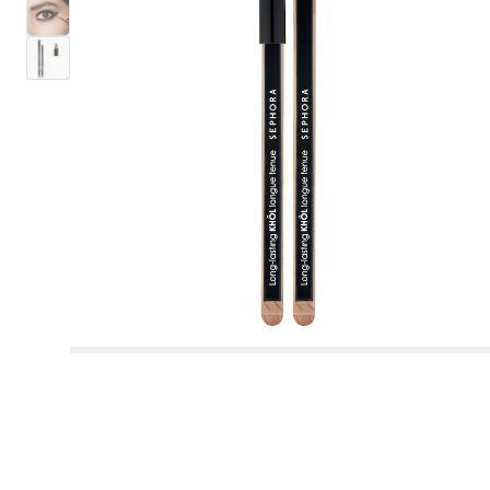
BENEFIT
Fondöten
Kadın Parfüm Seti
Şampuan
LANEIGE
KOSAS
Tümünü gör
Tümünü gör
Tümünü gör
Tümünü gör
Tümünü gör
Makyaj
Göz
Vücut Bakımı
İhtiyaca Göre
%70
Esans/Parfüm
Yüz Bakım Setleri
Tatcha
HUDA BEAUTY
HUDA BEAUTY
Concealer ve Kapatıcı
Erkek Parfüm Seti
Saç Kremi
GLOW RECIPE
GLOWERY
Hot On Social 🔥
Makyaj Seti
Edp Parfüm
Gündüz Kremi
Saç Fırçası ve Tarak
Good Hair Day
RARE BEAUTY
Tümünü gör
Tümünü gör
Tümünü gör
Tümünü gör
Fırça ve Aksesuarlar
Erkek Parfüm
Banyo ve Duş
Saç Şekillendirme
Kaş
Yüz Maskesi
FENTY BEAUTY
Makyaj Bazı & Sabitleyici
Saç Maskesi
AESTURA
AESTURA
Çok Satanlar
Ruj Seti
Edt Parfüm
Gece Kremi
Maşa ve Düzleştirici
DIOR
Ten
Far Paleti
Nemlendirici Krem
Dökülme Karşıtı
TARTE
Tümünü gör
Tümünü gör
Tümünü gör
Tümünü gör
Cilt Bakım
Dudak
Notalarına Göre Parfümler
İhtiyaca Göre
Saç Tipine Göre
Tıraş
Bronzer
Durulanmayan Kremler & Bakımlar
BIODANCE
THE ORDINARY
Kore'den Japonya'ya Cilt Bakımı
Göz Makyaj Seti
Kokulu Vücut Bakımı
Serum
Saç Kurutucu
YVES SAINT LAURENT
Göz
Maskara
Vücut Peelingleri
Nemlendirme & Besleme
MAKEUP BY MARIO
Tüm Ürünler
Edt Parfüm
Vücut Sabunu Ve Duş Jeli̇
Saç Spreyi
Toz Pudra
Serum & Yağ
YEPODA
Tümünü gör
Tümünü gör
Tümünü gör
Tümünü gör
Tümünü gör
Vücut ve Banyo
BIODANCE
Tırnak
Niş Parfüm
Makyaj Temizleyici ve Arındırıcı
Vücut Ürünleri
Saç Bakım Seti
Clean Girl Aesthetic
Katı Parfüm
Göz Çevresi
NARS
Dudak
Far
El Bakımı
Hacim
TOO FACED
Makyaj Aksesuarları
Edp Parfüm
Banyo Bombası
Saç Şekillendirici Krem
BB ve CC Krem
Kuru Şampuan
BEAUTY OF JOSEON
Serum
Ruj
Çiçeksi Parfüm
İnceltici ve Sıkılaştırıcı Bakım
Dalgalı ve Kıvırcık Saçlar
YEPODA
Parfüm
Endişe Odaklı Bakım
Tümünü gör
Saç Bakım
Fırça ve Süngerler
THE ORDINARY
Uygun Fiyatlı Parfüm
Yüz Bakım Ürünleri
Ağız Bakımı
Büyük Boy
Kaş
Eyeliner
Sabun
Güneş Kremi
SUMMER FRIDAYS
Cilt Aksesuarı
Edc Parfüm
Sabun
Allık
Saç Misti
DR.JART+
Günlük Nemlendirici
Lip Gloss / Dudak Parlatıcısı
Baharatlı Parfüm
Yıpranmış Saç Bakımı
BEAUTY OF JOSEON
Saç Parfümü
Dudak Bakımı
Vücut Bakım
SHISEIDO
Makyaj Setleri
Göz Kalemi
Deodorant Ve Roll On
Kıvırcık ve Dalga Belirginleştirme
Tümünü gör
Tümünü gör
Makyaj Temizleme
Endişeye Göre
ERBORIAN
Vücut ve Banyo Aksesuarları
Deodorant
Highlighter
ERBORIAN
Gece Nemlendiricisi
Lip Balm Ve Dudak Nemlendiricisi
Odunsu Parfüm
Boyalı Saç Bakımı
TATCHA
Seyahat Boy Kadın Parfüm
Kaş ve Kirpik Bakımı
Duş ve Banyo Bakım
ESTÉE LAUDER
Far Bazı
Vücut Misti
Parlaklık ve Canlılık
Şampuan
Makyaj Fırçası Seti
GLOW RECIPE
Saç Bakım Aksesuarları
Vücut Sabunu Ve Duş Jeli
Tümünü gör
Tümünü gör
Allık Paleti
Makyaj Aksesuarları
Güneş Bakımı Ve Güneş Kremi
Göz Kremi
Dudak Kalemi
Fresh Parfüm
İnce Telli Saç Bakımı
RITUALS
Vücut ve Banyo Setleri
LANCÔME
Takma Kirpik
Ayak Bakımı
Kepek Önleyici
Maske
BYOMA
Tıraş Jeli ve Tıraş Sonrası Jel
Makyaj Temizleme Suyu
Kırışıklık ve Anti-Aging Bakımı
Kontür
Dudak Bakım
Dudak Bazı & Dolgunlaştırıcı
Pudralı Parfüm
Sarı Saç Bakımı
FENTY HAIR
Kore Cilt Bakımı 🩵
LANEIGE
Besleyici Yağ
Saç Bakım
DRUNK ELEPHANT