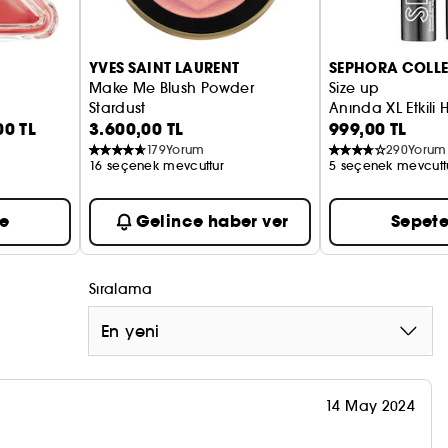
YVES SAINT LAURENT
SEPHORA COLL
Make Me Blush Powder
Size up
Stardust
Anında XL Etkili
00 TL
3.600,00 TL
999,00 TL
Allık
179
Yorum
290
Yorum
16 seçenek mevcuttur
5 seçenek mevcutt
le
Gelince haber ver
Sepete
Sıralama
En yeni
14 May 2024