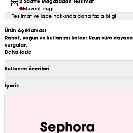
2 Saatte Mağazadan Teslimat
Mevcut değil
Teslimat ve iade hakkında daha fazla bilgi
Ürün Açıklaması
Rahat, yoğun ve kullanımı kolay: Uzun süre dayanan 
vurgular.
Daha fazla
- Gece gündüz güzel gözler için akmayan göz kalem
- Daha da kolay olan rahat göz makyajı için süper k
- Hassas gözler için uygun nazik bir doku.
Kullanım önerileri
Kremsi dokuya sahip, uzun süre kalıcı bir sürmeli 
İçerik
SEPHORA COLLECTION uzun ömürlü sürme kalemi konf
eriyen dokusu sayesinde cilt üzerinde kolayca kayar
uygulanması ve giyilmesi son derece rahattır.
Siyah, kahverengi, gri veya bej: yumuşak dokusu, he
biri eşit ve kalıcı renkler sunar. Gün boyu kalıcı ku
çalışmaz.
Aktara dayanıklı göz kalemi ne tür bir görünüm için
Gözlerinizi vurgulamak ve yoğun bir görünüm yaratm