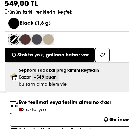
549,00 TL
Ürünün farklı renklerini keşfet:
Black (1,8 g)
Stokta yok, gelince haber ver
Sephora sadakat programını keşfedin
+549 puan
Kazan
bu satın alma işlemiyle
Eve teslimat veya teslim alma noktası
Stokta yok
Gelince