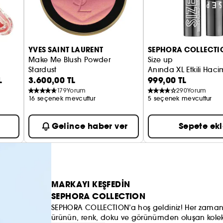
YVES SAINT LAURENT
SEPHORA COLLECTI
Make Me Blush Powder
Size up
Stardust
Anında XL Etkili Hac
L
3.600,00 TL
999,00 TL
Allık
179
Yorum
290
Yorum
16 seçenek mevcuttur
5 seçenek mevcuttur
Gelince haber ver
Sepete ek
MARKAYI KEŞFEDİN
SEPHORA COLLECTION
SEPHORA COLLECTION’a hoş geldiniz! Her zaman h
ürünün, renk, doku ve görünümden oluşan koleks