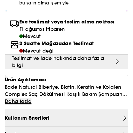
Nemlendirici Bakım
bu satın alma işlemiyle
Maske
Okyanus Esansı
Karma ve Yağlı Saçlar
CHAMPO
SOL DE JANEIRO
Saç Bakım Setleri
SUPERGOOP!
Matlaştırıcı Bakım
Cilt & Makyaj Temizleyiciler
Kuru Saç Bakımı
GHD
Eve teslimat veya teslim alma noktası
SUMMER FRIDAYS
GISOU
Kızarıklık için Bakım
11 ağustos itibaren
Cilt Bakım Setleri
LE MONDE GOURMAND
ERBORIAN
Mevcut
OUAI
Sıkılaştırıcı ve Lifting Etkili Bakım
2 Saatte Mağazadan Teslimat
OLAPLEX
Mevcut değil
AMIKA
Cilt Tonu Eşitsizliği için Bakım
Teslimat ve iade hakkında daha fazla
KÉRASTASE
KAYALI
bilgi
Gözenek Karşıtı
TANGLE TEEZER
LE MONDE GOURMAND
Ürün Açıklaması
Işıltı Veren Bakım
Bade Natural Biberiye, Biotin, Keratin ve Kolajen
GISOU
Complex Saç Dökülmesi Karşıtı Bakım Şampuanı,
K18
içeriğindeki Biberiye Yağı ve Biberiye Suyu ile
Daha fazla
kuruluk ve kepek karşıtı bakımı destekler.
KAYALI
Biberiye yağının sebum dengeleyici etkisi ile
Kullanım önerileri
yağlanmayı önler.
ARMANI