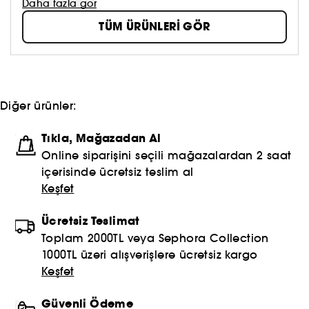
doğaya olan tutkusunu ile harmanladığı ürünlerle
Daha fazla gör
bakım tutkunlarının yolculuklarına eşlik ediyor.
TÜM ÜRÜNLERİ GÖR
Diğer ürünler:
Tıkla, Mağazadan Al
Online siparişini seçili mağazalardan 2 saat
içerisinde ücretsiz teslim al
Keşfet
Ücretsiz Teslimat
Toplam 2000TL veya Sephora Collection
1000TL üzeri alışverişlere ücretsiz kargo
Keşfet
Güvenli Ödeme