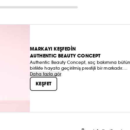
MARKAYI KEŞFEDİN
AUTHENTIC BEAUTY CONCEPT
Authentic Beauty Concept, saç bakımına bütüns
birlikte hayata geçirilmiş prestijli bir markadır.
Daha fazla gör
Özenle seçilmiş kaynaklardan elde edilen ve sülf
KEŞFET
(1)
vegan
içerikli formüllere sahip içeriklere ina
düşünüyoruz. Amaç, keşfedilmeyi bekleyen doğal 
haliyle yansıtmaktır.
Saçlarınızın gerçek güzelliği burada başlıyor!
(1)hayvansal kökenli madde içermez.
(2)bu bileşenler genellikle Şampuan formüllerinde