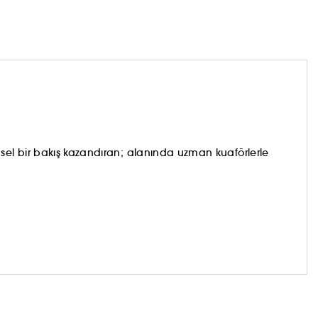
el bir bakış kazandıran; alanında uzman kuaförlerle
(2)
atlı
yüzey aktif maddeler veya silikon içermeyen
nıyoruz. Gerçek güzelliğin doğal ve yalın olduğunu
güzelliklerini zarifçe ortaya çıkarmak ve en güzel
 yer alabilir.