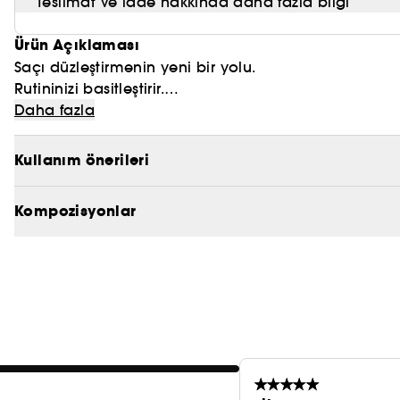
Teslimat ve iade hakkında daha fazla bilgi
Ürün Açıklaması
Saçı düzleştirmenin yeni bir yolu.
Rutininizi basitleştirir.
Daha fazla
Islaktan kuruya, havayla düzleştirme. Aşırı ısı ve sıc
Güçlü, yönlendirmeli hava akımıyla saçı hizalar.
Kullanım önerileri
Islaktan kuruya düzleştirerek rutininizi basitleştirir.
Doğal düz bir görünüm yaratır.
Kompozisyonlar
Öncü Dyson teknolojisi
En son saç bakım teknolojimiz, saçı kuruturken düzleş
Hassas bir şekilde ısıtılan hava, eşit biçimde dağıtıla
sağlar.¹
Saçı hizalayan ve düzleştiren, yönlendirmeli hava a