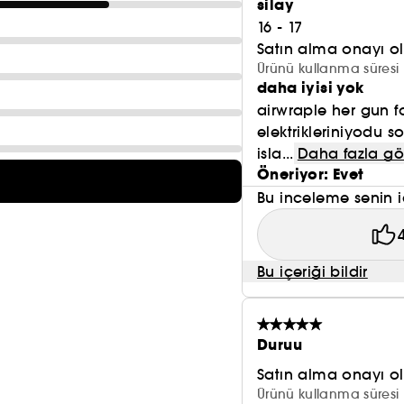
silay
Hava akımını 45° açıyla aşağıya doğru yansıtır, daha
16 - 17
bir stil yaratmak için gereken gerilimi oluşturur.²
Satın alma onayı 
Ürünü kullanma süresi 
daha iyisi yok
airwraple her gun f
elektrikleriniyodu
isla...
Daha fazla gö
Öneriyor: Evet
Bu inceleme senin i
Bu içeriği bildir
Duruu
Satın alma onayı 
Ürünü kullanma süresi 