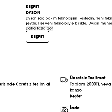
KEŞFET
DYSON
Dyson saç bakım teknolojisini keşfedin. Yeni tekno
şeydir. Her yeni teknolojiyle birlikte, Dyson mühen
zorluğunun üstesinden gelmektedir.
Daha fazla gör
Tüm saç kurutma makinelerimizi, şekillendirme setl
KEŞFET
aksesuarlarımızı inceleyin.
Ücretsiz Teslimat
risinde ücretsiz teslim al
Toplam 2000TL veya S
kargo
Keşfet
İade