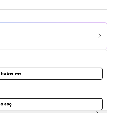
 haber ver
a seç