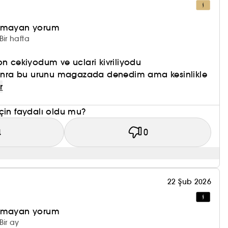
 az hasar ve kırılma ile saçı hizalayarak pürüzsüz
olmayan yorum
Bir hafta
on cekiyodum ve uclari kivriliyodu
 sonra bu urunu magazada denedim ama kesinlikle
r
çin faydalı oldu mu?
4
0
22 Şub 2026
olmayan yorum
Bir ay