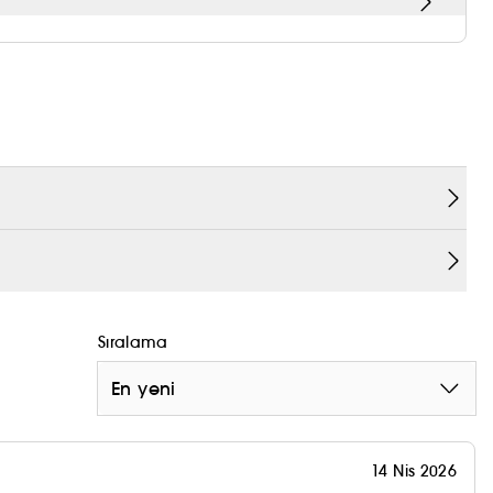
ak plakalar olmadan.¹
Sıralama
tirmek için yüksek basınçlı hava akımını kullanır.
rak, saçınızı aşırı ısı olmadan şekillendirmenizi
En yeni
kımı
14 Nis 2026