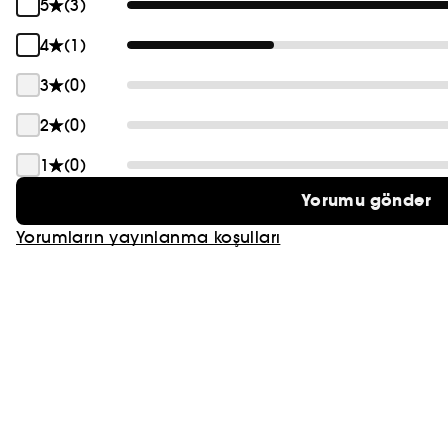
5
(3)
PRADA
4
(1)
CHLOÉ
3
(0)
JEAN PAUL GAULTIER
2
(0)
1
(0)
Yorumu gönder
Yorumların yayınlanma koşulları