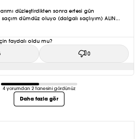
çlarımı düzleştirdikten sonra ertesi gün
 saçım dümdüz oluyo (dalgalı saçlıyım) ALIN...
çin faydalı oldu mu?
5
0
4 yorumdan 2 tanesini gördünüz
Daha fazla gör