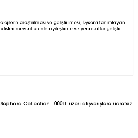
lojilerin araştırılması ve geliştirilmesi, Dyson'ı tanımlayan
disleri mevcut ürünleri iyileştirme ve yeni icatlar geliştirme
erimizi, saç düzleştiricilerimizi, formülasyonlarımızı ve
ephora Collection 1000TL üzeri alışverişlere ücretsiz