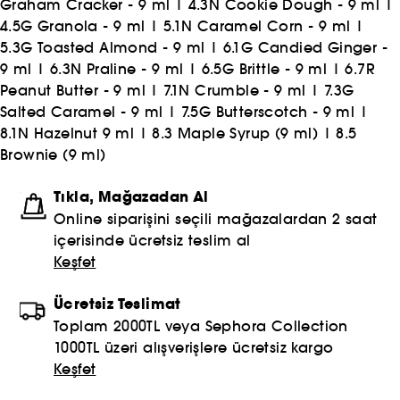
Graham Cracker - 9 ml
|
4.3N Cookie Dough - 9 ml
|
4.5G Granola - 9 ml
|
5.1N Caramel Corn - 9 ml
|
5.3G Toasted Almond - 9 ml
|
6.1G Candied Ginger -
9 ml
|
6.3N Praline - 9 ml
|
6.5G Brittle - 9 ml
|
6.7R
Peanut Butter - 9 ml
|
7.1N Crumble - 9 ml
|
7.3G
Salted Caramel - 9 ml
|
7.5G Butterscotch - 9 ml
|
8.1N Hazelnut 9 ml
|
8.3 Maple Syrup (9 ml)
|
8.5
Brownie (9 ml)
Tıkla, Mağazadan Al
Online siparişini seçili mağazalardan 2 saat
içerisinde ücretsiz teslim al
Keşfet
Ücretsiz Teslimat
Toplam 2000TL veya Sephora Collection
1000TL üzeri alışverişlere ücretsiz kargo
Keşfet