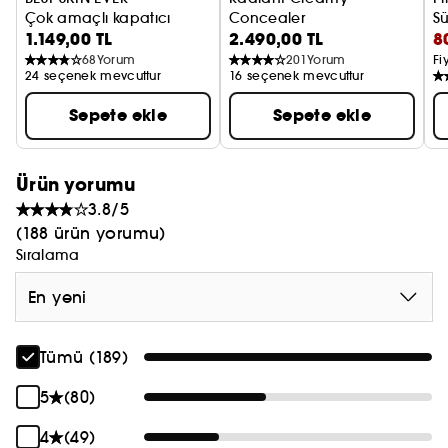
Çok amaçlı kapatıcı
Concealer
Sü
1.149,00 TL
2.490,00 TL
8
Kapatıcı
Ci
68
Yorum
201
Yorum
Fi
24 seçenek mevcuttur
16 seçenek mevcuttur
Sepete ekle
Sepete ekle
Ürün yorumu
3.8/5
(188 ürün yorumu)
Sıralama
En yeni
Tümü (189)
5
(80)
4
(49)