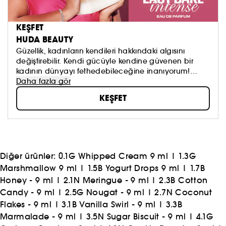
KEŞFET
HUDA BEAUTY
Güzellik, kadınların kendileri hakkındaki algısını
değiştirebilir. Kendi gücüyle kendine güvenen bir
kadının dünyayı fethedebileceğine inanıyorum!
Huda Beauty, Dubai’li Huda Kattan tarafından 2013
Daha fazla gör
yılında kurulmuş, ve kısa sürede uluslararası tanınan
KEŞFET
bir marka haline gelmiştir. Huda, kadınlara her
zaman eşlik eden ürünleriyle, kendi tarzlarını ortaya
koymaları ve kendilerine ve güçlerine daha çok
güvenmeleri için çalışmalarına devam etmektedir.
Diğer ürünler:
0.1G Whipped Cream 9 ml
|
1.3G
Marshmallow 9 ml
|
1.5B Yogurt Drops 9 ml
|
1.7B
Honey - 9 ml
|
2.1N Meringue - 9 ml
|
2.3B Cotton
Candy - 9 ml
|
2.5G Nougat - 9 ml
|
2.7N Coconut
Flakes - 9 ml
|
3.1B Vanilla Swirl - 9 ml
|
3.3B
Marmalade - 9 ml
|
3.5N Sugar Biscuit - 9 ml
|
4.1G