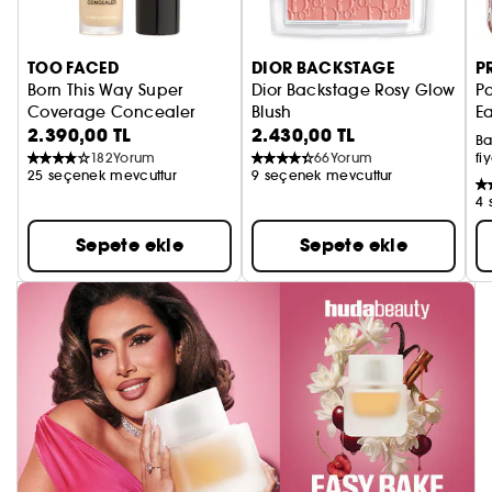
TOO FACED
DIOR BACKSTAGE
P
Born This Way Super
Dior Backstage Rosy Glow
P
Coverage Concealer
Blush
E
2.390,00 TL
2.430,00 TL
Kapatıcı
Allık
Ba
182
Yorum
66
Yorum
fiy
25 seçenek mevcuttur
9 seçenek mevcuttur
4 
Sepete ekle
Sepete ekle