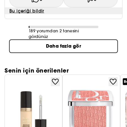
Bu içeriği bildir
189 yorumdan 2 tanesini
gördünüz
Daha fazla gör
Senin için önerilenler
B