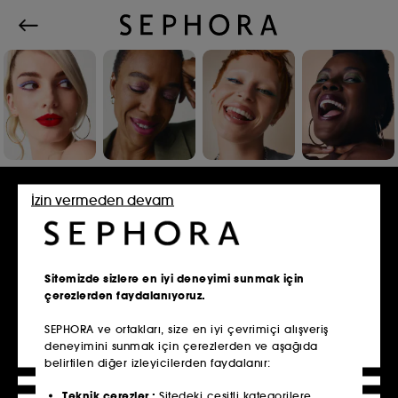
Giriş yap ya da üye ol
İzin vermeden devam
E-mail adresi
Sitemizde sizlere en iyi deneyimi sunmak için
çerezlerden faydalanıyoruz.​
SEPHORA ve ortakları, size en iyi çevrimiçi alışveriş
deneyimini sunmak için çerezlerden ve aşağıda
Mağazada üye olurken kullandığın e-mail
belirtilen diğer izleyicilerden faydalanır:​
adresinin aynısını online'da üye olurken
girmelisin.
Teknik çerezler :
Sitedeki çeşitli kategorilere,