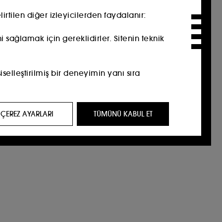
tilen diğer izleyicilerden faydalanır:​
i sağlamak için gereklidirler. Sitenin teknik
selleştirilmiş bir deneyimin yanı sıra
 geçmişinize dayalı olarak üçüncü taraf
ÇEREZ AYARLARI
TÜMÜNÜ KABUL ET
sunmak amacıyla kullanılır.​
 tarama alışkanlıkları hakkında istatistikler
önlememizi sağlarlar.
seçimlerimi özelleştir" düğmesini kullanarak
ü reddet" seçeneklerinden faydalanabilirsiniz.