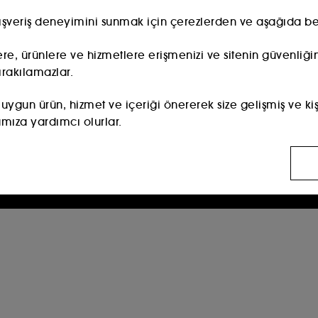
Mağazada üye olurken kullandığın e-mail adresinin
aynısını online'da üye olurken girmelisin.
lışveriş deneyimini sunmak için çerezlerden ve aşağıda belir
lere, ürünlere ve hizmetlere erişmenizi ve sitenin güvenliğin
ırakılamazlar.​
Devam
 uygun ürün, hizmet ve içeriği önererek size gelişmiş ve kişi
amıza yardımcı olurlar.
Sephora hesabını oluşturmak için 18 yaş ve üzeri olmalısın.
rüntülediğiniz sayfalara, tarama geçmişinize ve etkileşim
eklamlar aracılığıyla beğenebileceğiniz içerikleri sizlere 
ansını iyileştirmek için sitemizi ziyaret edenlerin sayısı ve
a amaçlı çerezler :
Dolandırıcılığı ve kimlik hırsızlığını 
leştirilmesi ve işlenmesi için onayınız gerekir. Aşağıdaki "
lerinizi özelleştirebilir veya "tümünü kabul et" veya "tümün