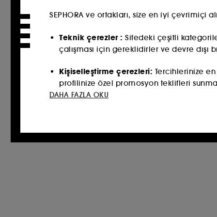
SEPHORA ve ortakları, size en iyi çevrimiçi a
Teknik çerezler :
Sitedeki çeşitli kategori
çalışması için gereklidirler ve devre dışı b
Kişiselleştirme çerezleri
:
Tercihlerinize en
profilinize özel promosyon teklifleri sunm
DAHA FAZLA OKU
Sosyal ağ ve reklam çerezleri
:
Bunlar, gö
siteler ve sosyal ağlar dahil olmak üzere r
İzleyici ölçüm çerezleri :
Sitemizin perform
derlememize olanak tanırlar.​
Çevrimiçi ödemeleri güvence altına alm
Teknik çerezler dışındaki bu izleyicilerin yer
bu çerezlerin yerleştirilmesiyle ilgili tercih