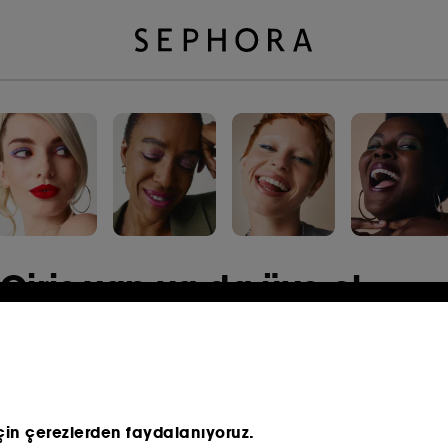
Giriş yap ya da üye ol
E-mail adresi
çin çerezlerden faydalanıyoruz.​