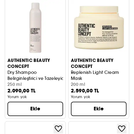
AUTHENTIC BEAUTY
AUTHENTIC BEAUTY
CONCEPT
CONCEPT
Dry Shampoo
Replenish Light Cream
Belirginleştirici ve Tazeleyici Kuru Şampuan
Mask
250 ml
İnce Telli ve Yıpranmış Saçlar
200 ml
2.090,00 TL
2.590,00 TL
Yorum yok
Yorum yok
Ekle
Ekle