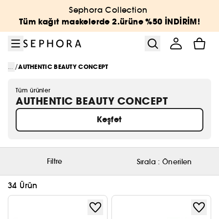
Menüye git
Ana içeriğe git
Alt bilgiye git
Sephora Collection
Tüm kağıt maskelerde 2.ürüne %50 İNDİRİM!
/
...
AUTHENTIC BEAUTY CONCEPT
Tüm ürünler
AUTHENTIC BEAUTY CONCEPT
Keşfet
Filtre
Sırala :
Önerilen
34 Ürün