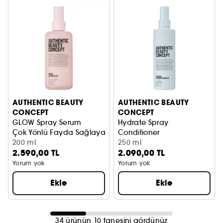
AUTHENTIC BEAUTY
AUTHENTIC BEAUTY
CONCEPT
CONCEPT
GLOW Spray Serum
Hydrate Spray
Çok Yönlü Fayda Sağlayan ve Işıltı Artıran Sprey Serum
Conditioner
200 ml
Normal, Kuru, Kıvırcık Saçlar 
250 ml
2.590,00 TL
2.090,00 TL
Yorum yok
Yorum yok
Ekle
Ekle
34 ürünün 10 tanesini gördünüz